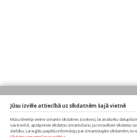
Jūsu izvēle attiecībā uz sīkdatnēm šajā vietnē
Mūsu tīmekļa vietne izmanto sīkdatnes (cookies), lai analizētu datuplūsm
savā ierīcē, apstipriniet sīkdatņu izmantošanu. Ja noraidīsiet sīkdatņu 
darbību. Lai iegūtu papildu informāciju par izmantotajām sīkdatnēm, to 
Sīkdatņu izmantošanas politika
.