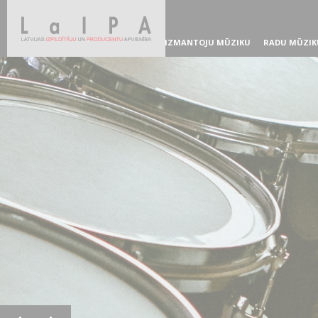
IZMANTOJU MŪZIKU
RADU MŪZIK