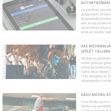
AUTORTIESĪBĀM 
Lai pievērstu uzmanī
jautājumiem, kā katru 
Starptautiskā Intelek
tam, kā tās pozitīvi i
aizsardzības lomai ša
ienāk arī mūzikā, tādē
KAS MŪZIĶIEM J
SPĒLĒT TALLINN
Mūzikas un pilsētvide
notiek Igaunijas galv
industrijas platform
Tallinn Music Week (
1193 delegātus un 250
starptautiskos žurnāl
KĀDU MŪZIKU A
Fona mūzika sporta zāl
Mūzika ļauj apmeklētā
vairāk un intensīvāk. 