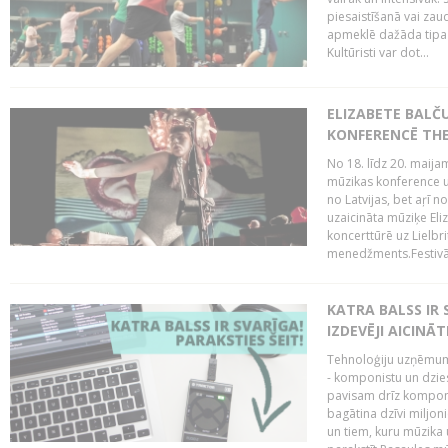
piesaistīšanā vai zaud
apmeklē dažāda tipa ci
Kultūristi var dot...
ELIZABETE BALČ
KONFERENCĒ THE
No 18. līdz 20. maijam
mūzikas konference un
no Latvijas, bet aŗī n
uzaicināta mūziķe Eli
koncerttūrē uz Lielbr
menedžments.Festivāl
KATRA BALSS IR 
IZDEVĒJI AICINĀT
Tehnoloģiju uzņēmumi
- komponistu un dzies
pavisam drīz komponis
bagātina dzīvi miljon
un tiem, kuru mūzika u