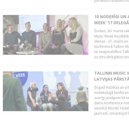
parakstīt Pasaules mū
10 NODERĪGI UN 
WEEK '17 DELEG
Šodien, 30. marta vaka
Music Week muzikālā
dienas - 31. marts un 
konferencē.Tallinn M
lai neapmaldītos Tall
uz otru delegātus izv
TALLINN MUSIC W
LATVIJAS PĀRSTĀ
Šogad mūzikas un urbā
notiekošajā konferencē
svarīgi jautājumi kā 
dienu konference notik
viesnīcā Nordic Hotel
jaunradi, izmantojot lī