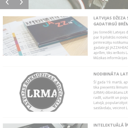
LATVIJAS DŽEZA 
GADATIRGŪ BRĒ
Jau šonedēļ Latvijas d
par 9 pilsētās notie
pirmreizēju notikumu 
gadatirgū JAZZAHEAD!,
aprīlim, tiks ierīkots
Mūzikas informācijas c
NODIBINĀTA LAT
Šī gada 19. martā, ap
tika pieņemts lēmums
(LRMA) dibināšanu.LR
radīt, uzturēt un popul
Latvijā, popularizējo
sastāvdaļu, veicinot La
INTELEKTUĀLĀ Ī