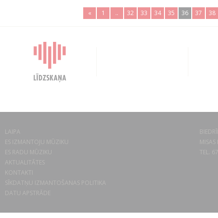
«
1
..
32
33
34
35
36
37
38
LAIPA
BIEDRĪ
ES IZMANTOJU MŪZIKU
MISAS 
ES RADU MŪZIKU
TEL. 6
AKTUALITĀTES
KONTAKTI
SĪKDATŅU IZMANTOŠANAS POLITIKA
DATU APSTRĀDE