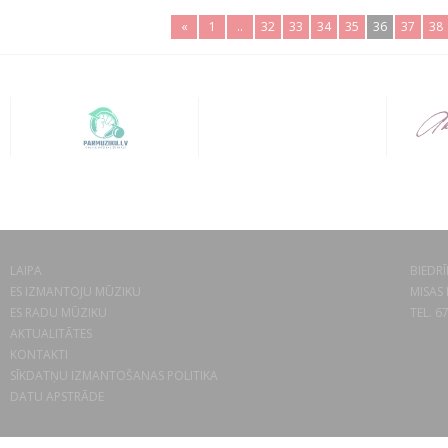
«
1
..
32
33
34
35
36
37
38
LAIPA
BIEDRĪ
ES IZMANTOJU MŪZIKU
MISAS 
ES RADU MŪZIKU
TEL. 6
AKTUALITĀTES
KONTAKTI
SĪKDATŅU IZMANTOŠANAS POLITIKA
DATU APSTRĀDE