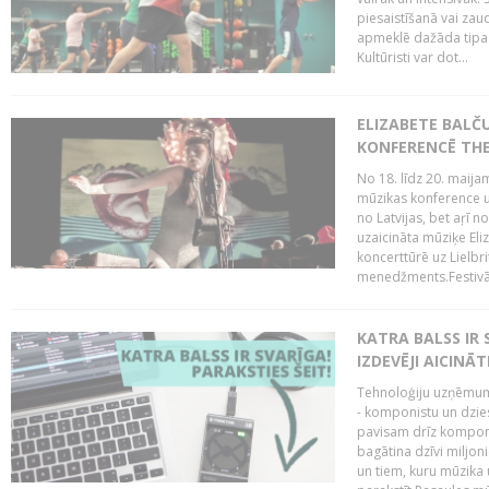
piesaistīšanā vai zaud
apmeklē dažāda tipa ci
Kultūristi var dot...
ELIZABETE BALČ
KONFERENCĒ THE
No 18. līdz 20. maijam
mūzikas konference un
no Latvijas, bet aŗī n
uzaicināta mūziķe Eli
koncerttūrē uz Lielbr
menedžments.Festivāl
KATRA BALSS IR 
IZDEVĒJI AICINĀT
Tehnoloģiju uzņēmumi
- komponistu un dzies
pavisam drīz komponis
bagātina dzīvi miljon
un tiem, kuru mūzika u