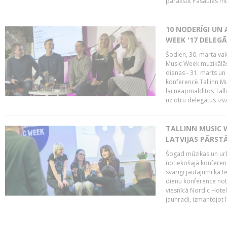
parakstīt Pasaules mū
10 NODERĪGI UN 
WEEK '17 DELEG
Šodien, 30. marta vaka
Music Week muzikālā
dienas - 31. marts un 
konferencē.Tallinn M
lai neapmaldītos Tall
uz otru delegātus izv
TALLINN MUSIC W
LATVIJAS PĀRSTĀ
Šogad mūzikas un urbā
notiekošajā konferencē
svarīgi jautājumi kā 
dienu konference notik
viesnīcā Nordic Hotel
jaunradi, izmantojot lī