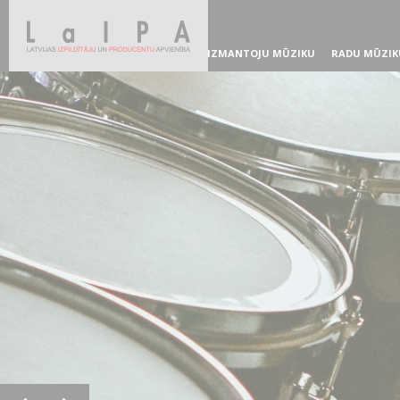
IZMANTOJU MŪZIKU
RADU MŪZIK