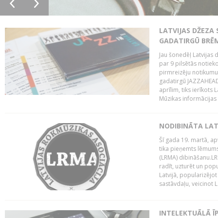
LATVIJAS DŽEZA 
GADATIRGŪ BRĒ
Jau šonedēļ Latvijas d
par 9 pilsētās notie
pirmreizēju notikumu 
gadatirgū JAZZAHEAD!,
aprīlim, tiks ierīkots
Mūzikas informācijas c
NODIBINĀTA LAT
Šī gada 19. martā, ap
tika pieņemts lēmums
(LRMA) dibināšanu.LR
radīt, uzturēt un popul
Latvijā, popularizējo
sastāvdaļu, veicinot La
INTELEKTUĀLĀ Ī