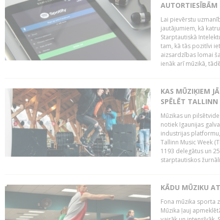
AUTORTIESĪBĀM 
Lai pievērstu uzmanī
jautājumiem, kā katru 
Starptautiskā Intelek
tam, kā tās pozitīvi i
aizsardzības lomai ša
ienāk arī mūzikā, tādē
KAS MŪZIĶIEM J
SPĒLĒT TALLINN
Mūzikas un pilsētvide
notiek Igaunijas galv
industrijas platform
Tallinn Music Week (
1193 delegātus un 250
starptautiskos žurnāl
KĀDU MŪZIKU A
Fona mūzika sporta zāl
Mūzika ļauj apmeklētā
vairāk un intensīvāk. 