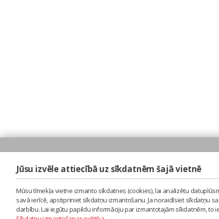
Jūsu izvēle attiecībā uz sīkdatnēm šajā vietnē
Mūsu tīmekļa vietne izmanto sīkdatnes (cookies), lai analizētu datuplūsm
savā ierīcē, apstipriniet sīkdatņu izmantošanu. Ja noraidīsiet sīkdatņu 
darbību. Lai iegūtu papildu informāciju par izmantotajām sīkdatnēm, to 
Sīkdatņu izmantošanas politika
.