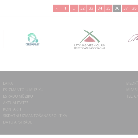
«
1
..
32
33
34
35
36
37
38
LAIPA
BIEDRĪ
ES IZMANTOJU MŪZIKU
MISAS 
ES RADU MŪZIKU
TEL. 6
AKTUALITĀTES
KONTAKTI
SĪKDATŅU IZMANTOŠANAS POLITIKA
DATU APSTRĀDE