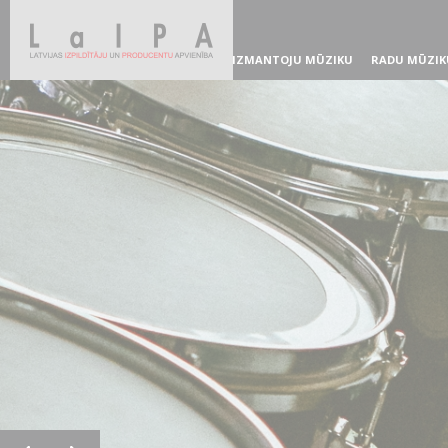
IZMANTOJU MŪZIKU
RADU MŪZIK