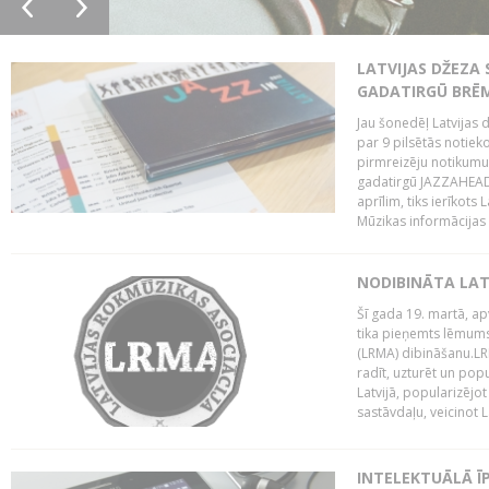
LATVIJAS DŽEZA 
GADATIRGŪ BRĒ
Jau šonedēļ Latvijas d
par 9 pilsētās notie
pirmreizēju notikumu 
gadatirgū JAZZAHEAD!,
aprīlim, tiks ierīkots
Mūzikas informācijas c
NODIBINĀTA LAT
Šī gada 19. martā, ap
tika pieņemts lēmums
(LRMA) dibināšanu.LR
radīt, uzturēt un popul
Latvijā, popularizējo
sastāvdaļu, veicinot La
INTELEKTUĀLĀ Ī