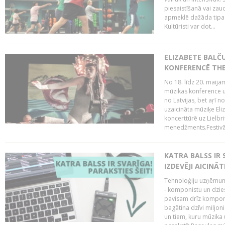
piesaistīšanā vai zaud
apmeklē dažāda tipa ci
Kultūristi var dot...
ELIZABETE BALČ
KONFERENCĒ THE
No 18. līdz 20. maijam
mūzikas konference un
no Latvijas, bet aŗī n
uzaicināta mūziķe Eli
koncerttūrē uz Lielbr
menedžments.Festivāl
KATRA BALSS IR 
IZDEVĒJI AICINĀT
Tehnoloģiju uzņēmumi
- komponistu un dzies
pavisam drīz komponis
bagātina dzīvi miljon
un tiem, kuru mūzika u