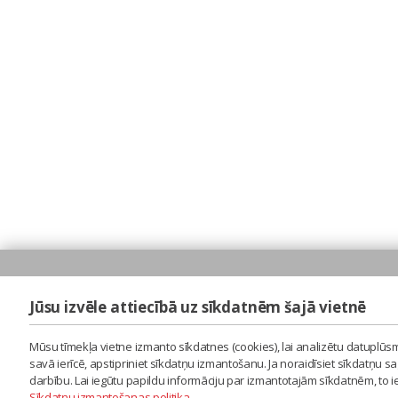
Jūsu izvēle attiecībā uz sīkdatnēm šajā vietnē
Mūsu tīmekļa vietne izmanto sīkdatnes (cookies), lai analizētu datuplūsm
savā ierīcē, apstipriniet sīkdatņu izmantošanu. Ja noraidīsiet sīkdatņu 
darbību. Lai iegūtu papildu informāciju par izmantotajām sīkdatnēm, to 
Sīkdatņu izmantošanas politika
.