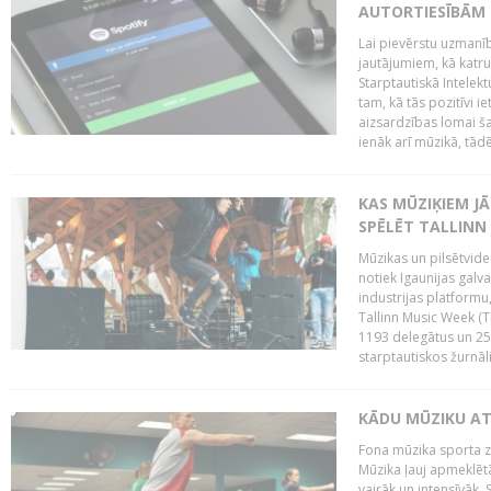
AUTORTIESĪBĀM 
Lai pievērstu uzmanī
jautājumiem, kā katru 
Starptautiskā Intelek
tam, kā tās pozitīvi i
aizsardzības lomai ša
ienāk arī mūzikā, tādē
KAS MŪZIĶIEM J
SPĒLĒT TALLINN
Mūzikas un pilsētvide
notiek Igaunijas galv
industrijas platform
Tallinn Music Week (
1193 delegātus un 250
starptautiskos žurnāl
KĀDU MŪZIKU A
Fona mūzika sporta zāl
Mūzika ļauj apmeklētā
vairāk un intensīvāk. 