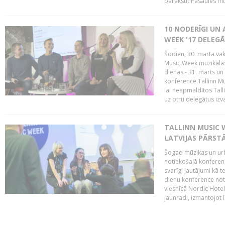
parakstīt Pasaules mū
10 NODERĪGI UN 
WEEK '17 DELEG
Šodien, 30. marta vaka
Music Week muzikālā
dienas - 31. marts un 
konferencē.Tallinn M
lai neapmaldītos Tall
uz otru delegātus izv
TALLINN MUSIC W
LATVIJAS PĀRSTĀ
Šogad mūzikas un urbā
notiekošajā konferencē
svarīgi jautājumi kā 
dienu konference notik
viesnīcā Nordic Hotel
jaunradi, izmantojot lī