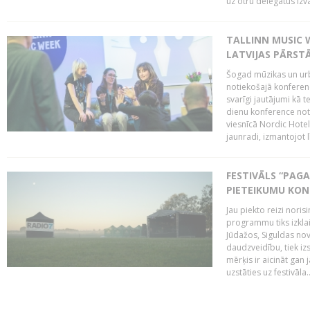
uz otru delegātus izv
TALLINN MUSIC W
LATVIJAS PĀRSTĀ
Šogad mūzikas un urbā
notiekošajā konferencē
svarīgi jautājumi kā 
dienu konference notik
viesnīcā Nordic Hotel
jaunradi, izmantojot lī
FESTIVĀLS “PAGA
PIETEIKUMU KO
Jau piekto reizi noris
programmu tiks izklai
Jūdažos, Siguldas nova
daudzveidību, tiek i
mērķis ir aicināt gan 
uzstāties uz festivāla..