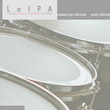
IZMANTOJU MŪZIKU
RADU MŪZIK