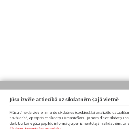
Jūsu izvēle attiecībā uz sīkdatnēm šajā vietnē
Mūsu tīmekļa vietne izmanto sīkdatnes (cookies), lai analizētu datuplūsm
savā ierīcē, apstipriniet sīkdatņu izmantošanu. Ja noraidīsiet sīkdatņu 
darbību. Lai iegūtu papildu informāciju par izmantotajām sīkdatnēm, to 
Sīkdatņu izmantošanas politika
.