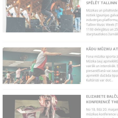
SPĒLĒT TALLINN
Mūzikas un pilsētvide
notiek Igaunijas galv
industrijas platform
Tallinn Music Week (
1193 delegātus un 250
starptautiskos žurnāl
KĀDU MŪZIKU A
Fona mūzika sporta zāl
Mūzika ļauj apmeklētā
vairāk un intensīvāk. 
piesaistīšanā vai zaud
apmeklē dažāda tipa ci
Kultūristi var dot...
ELIZABETE BALČ
KONFERENCĒ THE
No 18. līdz 20. maijam
mūzikas konference un