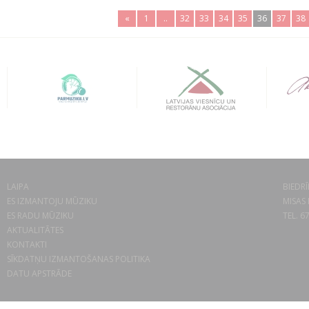
«
1
..
32
33
34
35
36
37
38
LAIPA
BIEDRĪ
ES IZMANTOJU MŪZIKU
MISAS 
ES RADU MŪZIKU
TEL. 6
AKTUALITĀTES
KONTAKTI
SĪKDATŅU IZMANTOŠANAS POLITIKA
DATU APSTRĀDE