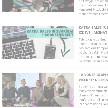
no Latvijas, bet aŗī n
uzaicināta mūziķe Eli
koncerttūrē uz Lielbr
menedžments.Festivāl
KATRA BALSS IR 
IZDEVĒJI AICINĀT
Tehnoloģiju uzņēmumi
- komponistu un dzies
pavisam drīz komponis
bagātina dzīvi miljon
un tiem, kuru mūzika u
parakstīt Pasaules mū
10 NODERĪGI UN 
WEEK '17 DELEG
Šodien, 30. marta vaka
Music Week muzikālā
dienas - 31. marts un 
konferencē.Tallinn M
lai neapmaldītos Tall