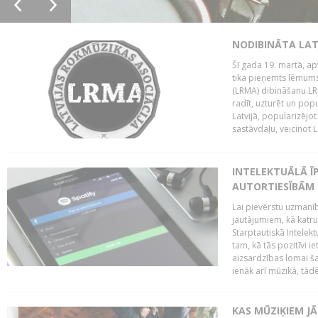
NODIBINĀTA LAT
Šī gada 19. martā, ap
tika pieņemts lēmums
(LRMA) dibināšanu.LR
radīt, uzturēt un popul
Latvijā, popularizējo
sastāvdaļu, veicinot La
INTELEKTUĀLĀ Ī
AUTORTIESĪBĀM 
Lai pievērstu uzmanī
jautājumiem, kā katru 
Starptautiskā Intelek
tam, kā tās pozitīvi i
aizsardzības lomai ša
ienāk arī mūzikā, tādē
KAS MŪZIĶIEM J