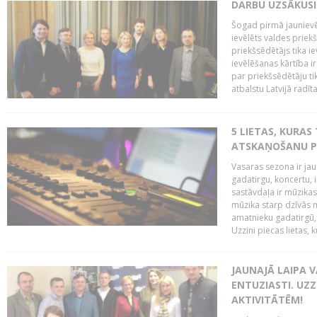
DARBU UZSĀKUSI
Šogad pirmā jaunievēl
ievēlēts valdes prie
priekšsēdētājs tika i
ievēlēšanas kārtība ir
par priekšsēdētāju tik
atbalstu Latvijā radīt
5 LIETAS, KURAS
ATSKAŅOŠANU PU
Vasaras sezona ir jau 
gadatirgu, koncertu,
sastāvdaļa ir mūzikas 
mūzika starp dzīvās m
amatnieku gadatirgū, 
Uzzini piecas lietas, ku
JAUNAJĀ LAIPA 
ENTUZIASTI. UZZ
AKTIVITĀTĒM!