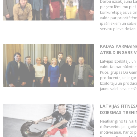
Darbu uzsāk jaunā LaI
pieņem lēmumu piešķi
konkurētspējas veicin
valde par prioritātēm 
īpašniekiem un sabie
servisu pilnveidošanu 
KĀDAS PĀRMAIŅAS
ATBILD INGARS V
Latvijas Izpildītāju 
valdi. Ko par nākotne
Pūce, grupas Da Gamba
producente, un Ingars
Izpildītāju un produc
jaunu valdi savu tiesīb
LATVIJAS FITNES
DZIESMAS TREN
Neatkarīgi no tā, vai 
dzīvesveidu jau gadie
motivēšanai. Par to pār