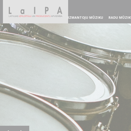
IZMANTOJU MŪZIKU
RADU MŪZIK