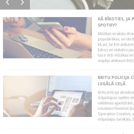
KĀ RĪKOTIES, JA
SPOTIFY?
Mūzikas ierakstu stra
populārākas, un tās ti
kā arī, lai ērti atsk
bāros un veikalos jau 
tas ir ērti: mūzikas 
iespēju atskaņot līdzīg
BRITU POLICIJA
LEGĀLĀ CEĻĀ
Britu policija atradus
mājaslapas saitēm in
reklāmas aģentūrām, pā
mūziķiem?Ieviešot ī
Operation Creative, un
mājaslapu sarakstu, bri