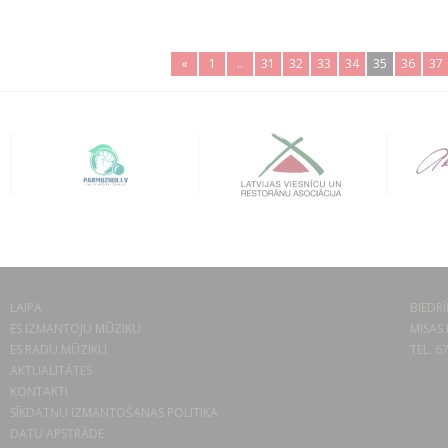
«
1
..
31
32
33
34
35
36
37
LAIPA
BIEDRĪ
ES IZMANTOJU MŪZIKU
MISAS 
ES RADU MŪZIKU
TEL. 6
AKTUALITĀTES
KONTAKTI
SĪKDATŅU IZMANTOŠANAS POLITIKA
DATU APSTRĀDE