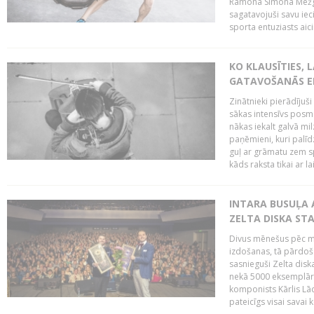
Ramona Simona Mežga
sagatavojuši savu iec
sporta entuziasts aicin
KO KLAUSĪTIES,
GATAVOŠANĀS E
Zinātnieki pierādījuš
sākas intensīvs posms
nākas iekalt galvā mi
paņēmieni, kuri palī
guļ ar grāmatu zem s
kāds raksta tikai ar la
INTARA BUSUĻA 
ZELTA DISKA ST
Divus mēnešus pēc m
izdošanas, tā pārdoša
sasnieguši Zelta dis
nekā 5000 eksemplāro
komponists Kārlis Lāc
pateicīgs visai sava