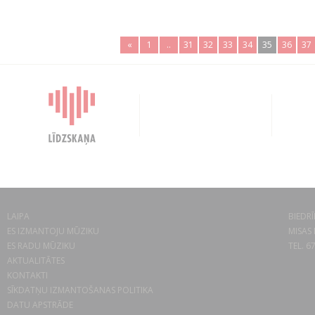
«
1
..
31
32
33
34
35
36
37
LAIPA
BIEDRĪ
ES IZMANTOJU MŪZIKU
MISAS 
ES RADU MŪZIKU
TEL. 6
AKTUALITĀTES
KONTAKTI
SĪKDATŅU IZMANTOŠANAS POLITIKA
DATU APSTRĀDE