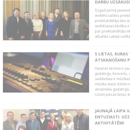
DARBU UZSĀKUSI
Šogad pirmā jaunievēl
ievēlēts valdes prie
priekšsēdētājs tika i
ievēlēšanas kārtība ir
par priekšsēdētāju tik
atbalstu Latvijā radīt
5 LIETAS, KURAS
ATSKAŅOŠANU PU
Vasaras sezona ir jau 
gadatirgu, koncertu,
sastāvdaļa ir mūzikas 
mūzika starp dzīvās m
amatnieku gadatirgū, 
Uzzini piecas lietas, ku
JAUNAJĀ LAIPA 
ENTUZIASTI. UZZ
AKTIVITĀTĒM!