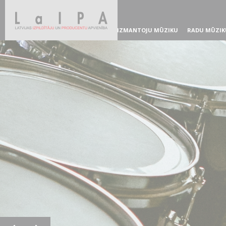
IZMANTOJU MŪZIKU
RADU MŪZIK