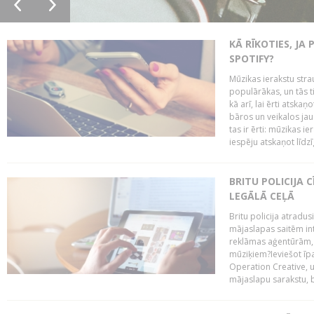
KĀ RĪKOTIES, JA
SPOTIFY?
Mūzikas ierakstu stra
populārākas, un tās ti
kā arī, lai ērti atsk
bāros un veikalos jau 
tas ir ērti: mūzikas 
iespēju atskaņot līdzīg
BRITU POLICIJA
LEGĀLĀ CEĻĀ
Britu policija atradus
mājaslapas saitēm in
reklāmas aģentūrām, pā
mūziķiem?Ieviešot ī
Operation Creative, un
mājaslapu sarakstu, bri