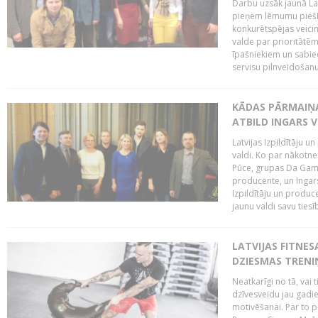
Darbu uzsāk jaunā LaI
pieņem lēmumu piešķi
konkurētspējas veicin
valde par prioritātēm 
īpašniekiem un sabie
servisu pilnveidošanu 
KĀDAS PĀRMAIŅAS
ATBILD INGARS V
Latvijas Izpildītāju 
valdi. Ko par nākotne
Pūce, grupas Da Gamba
producente, un Ingars
Izpildītāju un produc
jaunu valdi savu tiesīb
LATVIJAS FITNES
DZIESMAS TREN
Neatkarīgi no tā, vai 
dzīvesveidu jau gadie
motivēšanai. Par to pār