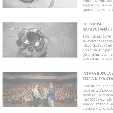
Ramona Simona Mežga
sagatavojuši savu iec
sporta entuziasts aicin
KO KLAUSĪTIES,
GATAVOŠANĀS E
Zinātnieki pierādījuš
sākas intensīvs posms
nākas iekalt galvā mi
paņēmieni, kuri palī
guļ ar grāmatu zem s
kāds raksta tikai ar la
INTARA BUSUĻA 
ZELTA DISKA ST
Divus mēnešus pēc m
izdošanas, tā pārdoša
sasnieguši Zelta dis
nekā 5000 eksemplāro
komponists Kārlis Lāc
pateicīgs visai sava