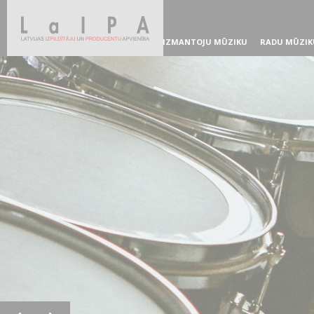
IZMANTOJU MŪZIKU
RADU MŪZIK