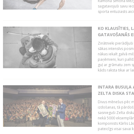
Ramona Simona Mežga
sagatavojuši savu iec
sporta entuziasts aicin
KO KLAUSĪTIES,
GATAVOŠANĀS E
Zinātnieki pierādījuš
sākas intensīvs posms
nākas iekalt galvā mi
paņēmieni, kuri palī
guļ ar grāmatu zem s
kāds raksta tikai ar la
INTARA BUSUĻA 
ZELTA DISKA ST
Divus mēnešus pēc m
izdošanas, tā pārdoša
sasnieguši Zelta dis
nekā 5000 eksemplāro
komponists Kārlis Lāc
pateicīgs visai sava