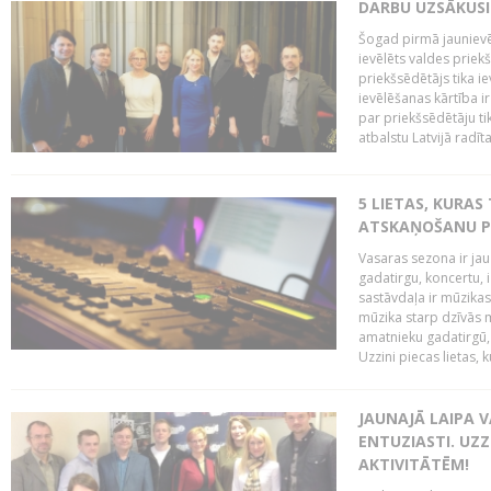
DARBU UZSĀKUSI
Šogad pirmā jaunievēl
ievēlēts valdes prie
priekšsēdētājs tika i
ievēlēšanas kārtība ir
par priekšsēdētāju tik
atbalstu Latvijā radīt
5 LIETAS, KURAS
ATSKAŅOŠANU PU
Vasaras sezona ir jau 
gadatirgu, koncertu,
sastāvdaļa ir mūzikas 
mūzika starp dzīvās m
amatnieku gadatirgū, 
Uzzini piecas lietas, ku
JAUNAJĀ LAIPA 
ENTUZIASTI. UZZ
AKTIVITĀTĒM!