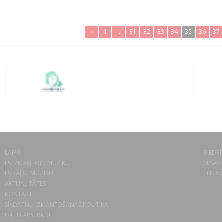
«
1
..
31
32
33
34
35
36
37
LAIPA
BIEDRĪ
ES IZMANTOJU MŪZIKU
MISAS 
ES RADU MŪZIKU
TEL. 6
AKTUALITĀTES
KONTAKTI
SĪKDATŅU IZMANTOŠANAS POLITIKA
DATU APSTRĀDE