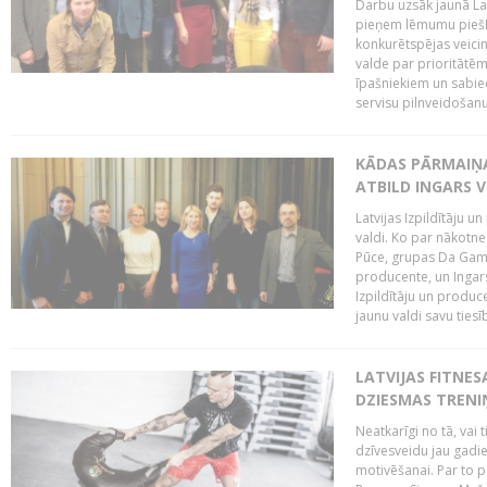
Darbu uzsāk jaunā LaI
pieņem lēmumu piešķi
konkurētspējas veicin
valde par prioritātēm 
īpašniekiem un sabie
servisu pilnveidošanu 
KĀDAS PĀRMAIŅAS
ATBILD INGARS V
Latvijas Izpildītāju 
valdi. Ko par nākotne
Pūce, grupas Da Gamba
producente, un Ingars
Izpildītāju un produc
jaunu valdi savu tiesīb
LATVIJAS FITNES
DZIESMAS TREN
Neatkarīgi no tā, vai 
dzīvesveidu jau gadie
motivēšanai. Par to pār