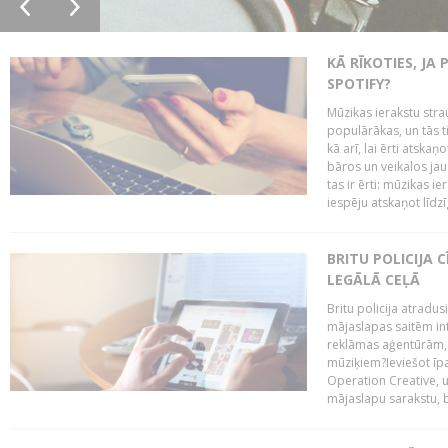
KĀ RĪKOTIES, JA
SPOTIFY?
Mūzikas ierakstu stra
populārākas, un tās ti
kā arī, lai ērti atsk
bāros un veikalos jau 
tas ir ērti: mūzikas 
iespēju atskaņot līdzīg
BRITU POLICIJA
LEGĀLĀ CEĻĀ
Britu policija atradus
mājaslapas saitēm in
reklāmas aģentūrām, pā
mūziķiem?Ieviešot ī
Operation Creative, un
mājaslapu sarakstu, bri