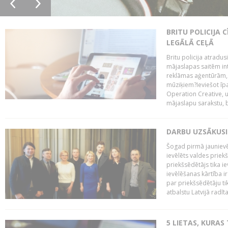
BRITU POLICIJA
LEGĀLĀ CEĻĀ
Britu policija atradus
mājaslapas saitēm in
reklāmas aģentūrām, pā
mūziķiem?Ieviešot ī
Operation Creative, un
mājaslapu sarakstu, bri
DARBU UZSĀKUSI
Šogad pirmā jaunievēl
ievēlēts valdes prie
priekšsēdētājs tika i
ievēlēšanas kārtība ir
par priekšsēdētāju tik
atbalstu Latvijā radīt
5 LIETAS, KURAS