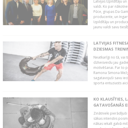
Latvijas Izpildītāju 
valdi. Ko par nākotne
Pūce, grupas Da Gamba
producente, un Ingars
Izpildītāju un produc
jaunu valdi savu tiesīb
LATVIJAS FITNES
DZIESMAS TREN
Neatkarīgi no tā, vai 
dzīvesveidu jau gadie
motivēšanai. Par to pār
Ramona Simona Mežga
sagatavojuši savu iec
sporta entuziasts aicin
KO KLAUSĪTIES,
GATAVOŠANĀS E
Zinātnieki pierādījuš
sākas intensīvs posms
nākas iekalt galvā mi