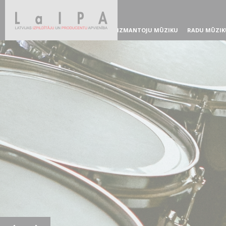
IZMANTOJU MŪZIKU
RADU MŪZIK