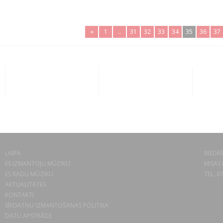
«
1
..
31
32
33
34
35
36
37
LAIPA
BIEDRĪ
ES IZMANTOJU MŪZIKU
MISAS 
ES RADU MŪZIKU
TEL. 6
AKTUALITĀTES
KONTAKTI
SĪKDATŅU IZMANTOŠANAS POLITIKA
DATU APSTRĀDE