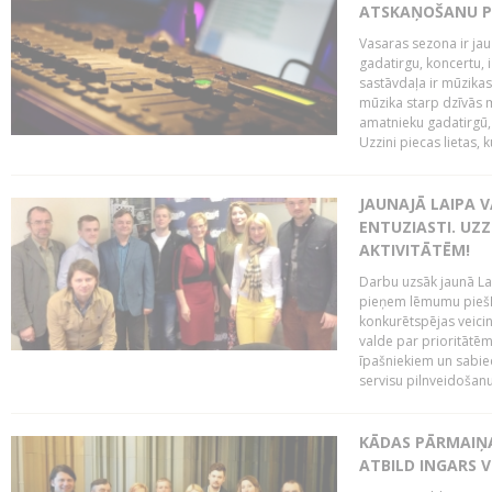
ATSKAŅOŠANU PU
Vasaras sezona ir jau 
gadatirgu, koncertu,
sastāvdaļa ir mūzikas 
mūzika starp dzīvās m
amatnieku gadatirgū, 
Uzzini piecas lietas, ku
JAUNAJĀ LAIPA 
ENTUZIASTI. UZZ
AKTIVITĀTĒM!
Darbu uzsāk jaunā LaI
pieņem lēmumu piešķi
konkurētspējas veicin
valde par prioritātēm 
īpašniekiem un sabie
servisu pilnveidošanu 
KĀDAS PĀRMAIŅAS
ATBILD INGARS V