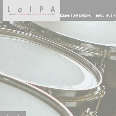
IZMANTOJU MŪZIKU
RADU MŪZIK