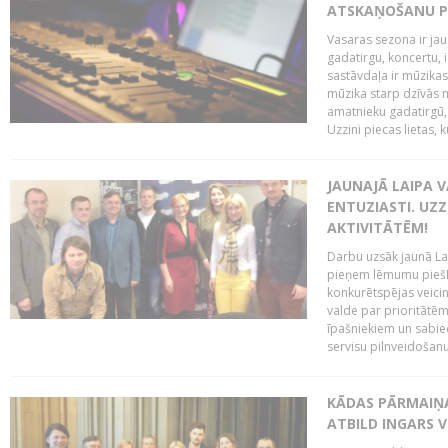
ATSKAŅOŠANU PU
Vasaras sezona ir jau 
gadatirgu, koncertu,
sastāvdaļa ir mūzikas 
mūzika starp dzīvās m
amatnieku gadatirgū, 
Uzzini piecas lietas, ku
JAUNAJĀ LAIPA 
ENTUZIASTI. UZZ
AKTIVITĀTĒM!
Darbu uzsāk jaunā LaI
pieņem lēmumu piešķi
konkurētspējas veicin
valde par prioritātēm 
īpašniekiem un sabie
servisu pilnveidošanu 
KĀDAS PĀRMAIŅAS
ATBILD INGARS V