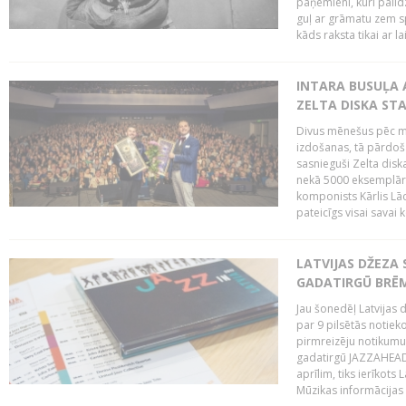
paņēmieni, kuri palī
guļ ar grāmatu zem s
kāds raksta tikai ar la
INTARA BUSUĻA 
ZELTA DISKA ST
Divus mēnešus pēc m
izdošanas, tā pārdoša
sasnieguši Zelta dis
nekā 5000 eksemplāro
komponists Kārlis Lāc
pateicīgs visai sava
LATVIJAS DŽEZA 
GADATIRGŪ BRĒ
Jau šonedēļ Latvijas d
par 9 pilsētās notie
pirmreizēju notikumu 
gadatirgū JAZZAHEAD!,
aprīlim, tiks ierīkots
Mūzikas informācijas c