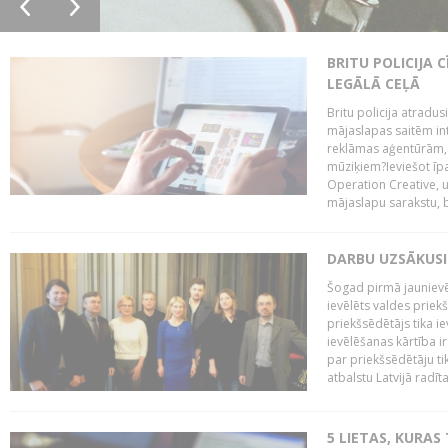
BRITU POLICIJA
LEGĀLĀ CEĻĀ
Britu policija atradus
mājaslapas saitēm in
reklāmas aģentūrām, pā
mūziķiem?Ieviešot ī
Operation Creative, un
mājaslapu sarakstu, bri
DARBU UZSĀKUSI
Šogad pirmā jaunievēl
ievēlēts valdes prie
priekšsēdētājs tika i
ievēlēšanas kārtība ir
par priekšsēdētāju tik
atbalstu Latvijā radīt
5 LIETAS, KURAS