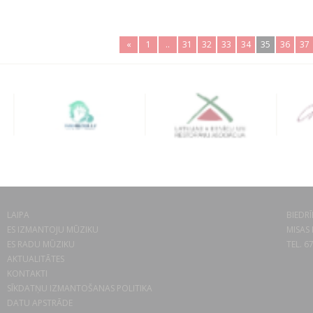
«
1
..
31
32
33
34
35
36
37
LAIPA
BIEDRĪ
ES IZMANTOJU MŪZIKU
MISAS 
ES RADU MŪZIKU
TEL. 6
AKTUALITĀTES
KONTAKTI
SĪKDATŅU IZMANTOŠANAS POLITIKA
DATU APSTRĀDE