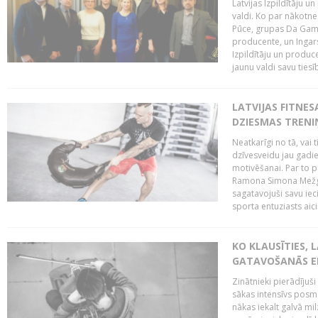
Latvijas Izpildītāju 
valdi. Ko par nākotne
Pūce, grupas Da Gamba
producente, un Ingars
Izpildītāju un produc
jaunu valdi savu tiesīb
LATVIJAS FITNES
DZIESMAS TREN
Neatkarīgi no tā, vai 
dzīvesveidu jau gadie
motivēšanai. Par to pār
Ramona Simona Mežga
sagatavojuši savu iec
sporta entuziasts aicin
KO KLAUSĪTIES,
GATAVOŠANĀS E
Zinātnieki pierādījuš
sākas intensīvs posms
nākas iekalt galvā mi