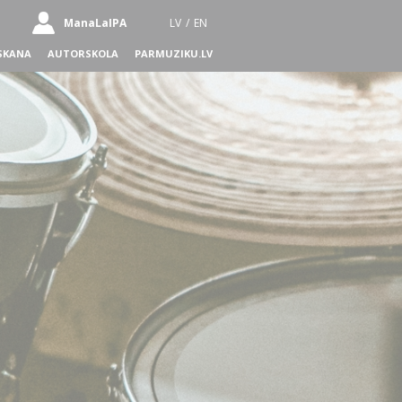
ManaLaIPA
LV
/
EN
SKANA
AUTORSKOLA
PARMUZIKU.LV