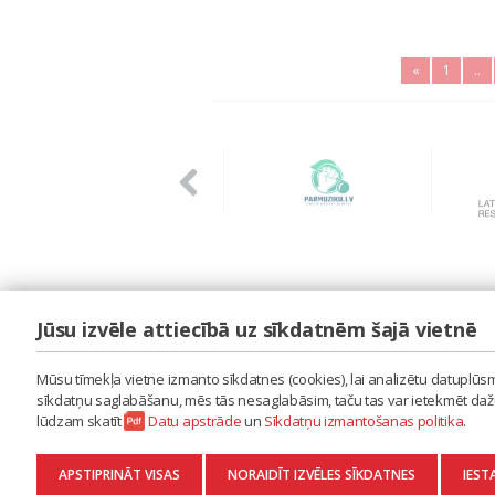
«
1
..
Jūsu izvēle attiecībā uz sīkdatnēm šajā vietnē
LAIPA
ES IZMANTOJU MŪZIKU
Mūsu tīmekļa vietne izmanto sīkdatnes (cookies), lai analizētu datuplūsmu
ES RADU MŪZIKU
sīkdatņu saglabāšanu, mēs tās nesaglabāsim, taču tas var ietekmēt dažu 
AKTUALITĀTES
lūdzam skatīt
Datu apstrāde
un
Sīkdatņu izmantošanas politika
.
KONTAKTI
SĪKDATŅU IZMANTOŠANAS POLITIKA
APSTIPRINĀT VISAS
NORAIDĪT IZVĒLES SĪKDATNES
IEST
DATU APSTRĀDE