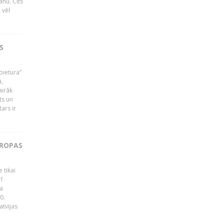
nu. Cits
 vēl
S
pietura”
ā,
airāk
ts un
ars ir
IROPAS
 tikai
ī
za
0.
atvijas