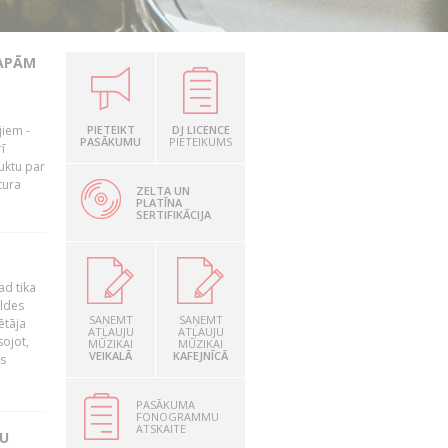
LAPĀM
jiem -
PIETEIKT
DJ LICENCE
PASĀKUMU
PIETEIKUMS
ī
uktu par
tura
ZELTA UN
PLATĪNA
SERTIFIKĀCIJA
ad tika
aldes
SAŅEMT
SAŅEMT
ētāja
ATĻAUJU
ATĻAUJU
sojot,
MŪZIKAI
MŪZIKAI
VEIKALĀ
KAFEJNĪCĀ
us
PASĀKUMA
FONOGRAMMU
ATSKAITE
TU