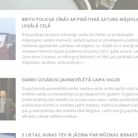
BRITU POLICIJA CĪNĀS AR PIRĀTISKĀ SATURA MĀJAS
LEGĀLĀ CEĻĀ
Britu policija atradusi veiksmīgu veidu, kā cīnīties ar pirātiskajām
mājaslapas saitēm internetā, sadarbojoties ar privātajiem uzņēmē
reklāmas aģentūrām, pārtikas ražotājiem, u.c. Kādēļ tas ir svarīgi ar
mūziķiem?Ieviešot īpašu pasākumu kopumu 2013. gada vasarā, sa
Operation Creative, un Infringing Website List (IWL) jeb pirātiskā sa
mājaslapu sarakstu, britu policija ir...
DARBU UZSĀKUSI JAUNIEVĒLĒTĀ LAIPA VALDE
Šogad pirmā jaunievēlētā valdes sastāva sēde notika aprīļa vidū, k
ievēlēts valdes priekšsēdētājs turpmākajiem trīs gadiem. Šogad v
priekšsēdētājs tika ievēlēts no producentu vidus, valdes priekšsēd
ievēlēšanas kārtība ir noteikta LaIPA statūtos. Valdes locekļiem bal
par priekšsēdētāju tika ievēlēta Elita Mīlgrāve. LaIPA sniegs papild
atbalstu Latvijā radītas mūzikas...
5 LIETAS, KURAS TEV IR JĀZINA PAR MŪZIKAS IERAKS