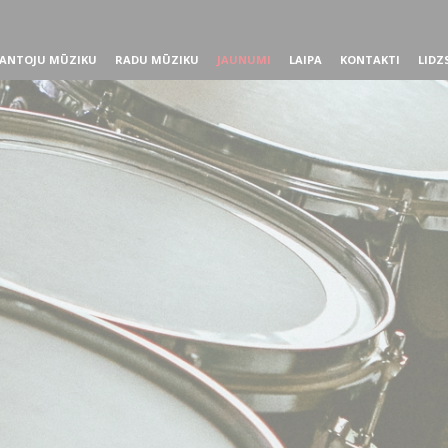
ANTOJU MŪZIKU
RADU MŪZIKU
JAUNUMI
LAIPA
KONTAKTI
LIDZ