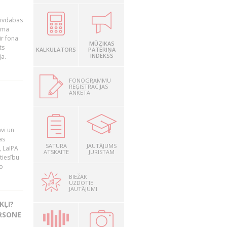
brīvdabas
mama
ir fona
MŪZIKAS
ts
KALKULATORS
PATĒRIŅA
INDEKSS
ja.
FONOGRAMMU
REĢISTRĀCIJAS
ANKETA
vi un
as
SATURA
JAUTĀJUMS
, LaIPA
ATSKAITE
JURISTAM
tiesību
o
BIEŽĀK
UZDOTIE
JAUTĀJUMI
KĻI?
ERSONE