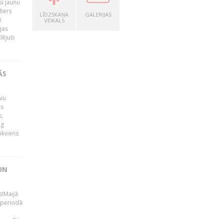
si jaunu
lters
LĪDZSKAŅA
GALERIJAS
i
VEIKALS
jas
lējuši
ĀS
avu
is
s,
ng
ikviens
UN
s!Maijā
 periodā