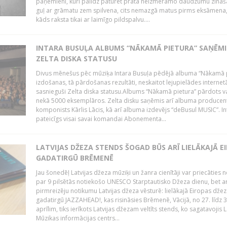
paņēmieni, kuri palīdz paturēt prātā neizmērāmo daudzumu zināša
guļ ar grāmatu zem spilvena, cits nemazgā matus pirms eksāmena,
kāds raksta tikai ar laimīgo pildspalvu....
INTARA BUSUĻA ALBUMS “NĀKAMĀ PIETURA” SAŅĒMI
ZELTA DISKA STATUSU
Divus mēnešus pēc mūziķa Intara Busuļa pēdējā albuma “Nākamā 
izdošanas, tā pārdošanas rezultāti, neskaitot lejupielādes internet
sasnieguši Zelta diska statusu.Albums “Nākamā pietura” pārdots v
nekā 5000 eksemplāros. Zelta disku saņēmis arī albuma producen
komponists Kārlis Lācis, kā arī albuma izdevējs “deBusul MUSIC”. Int
pateicīgs visai savai komandai Abonementa...
LATVIJAS DŽEZA STENDS ŠOGAD BŪS ARĪ LIELĀKAJĀ E
GADATIRGŪ BRĒMENĒ
Jau šonedēļ Latvijas džeza mūziķi un žanra cienītāji var priecāties ne
par 9 pilsētās notiekošo UNESCO Starptautisko Džeza dienu, bet ar
pirmreizēju notikumu Latvijas džeza vēsturē: lielākajā Eiropas dže
gadatirgū JAZZAHEAD!, kas risināsies Brēmenē, Vācijā, no 27. līdz 3
aprīlim, tiks ierīkots Latvijas džezam veltīts stends, ko sagatavojis L
Mūzikas informācijas centrs...