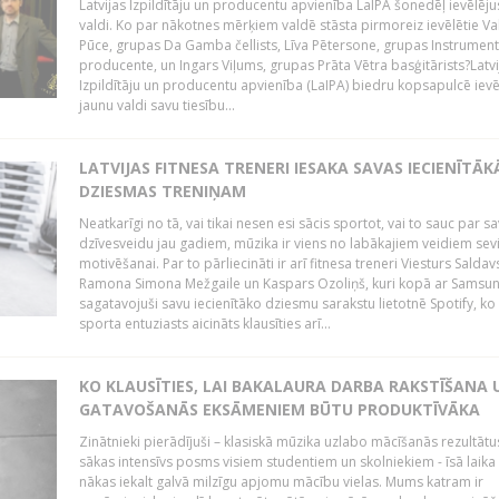
Latvijas Izpildītāju un producentu apvienība LaIPA šonedēļ ievēlēju
valdi. Ko par nākotnes mērķiem valdē stāsta pirmoreiz ievēlētie Va
Pūce, grupas Da Gamba čellists, Līva Pētersone, grupas Instrument
producente, un Ingars Viļums, grupas Prāta Vētra basģitārists?Latvi
Izpildītāju un producentu apvienība (LaIPA) biedru kopsapulcē ievē
jaunu valdi savu tiesību...
LATVIJAS FITNESA TRENERI IESAKA SAVAS IECIENĪTĀK
DZIESMAS TRENIŅAM
Neatkarīgi no tā, vai tikai nesen esi sācis sportot, vai to sauc par s
dzīvesveidu jau gadiem, mūzika ir viens no labākajiem veidiem sev
motivēšanai. Par to pārliecināti ir arī fitnesa treneri Viesturs Saldav
Ramona Simona Mežgaile un Kaspars Ozoliņš, kuri kopā ar Samsu
sagatavojuši savu iecienītāko dziesmu sarakstu lietotnē Spotify, ko 
sporta entuziasts aicināts klausīties arī...
KO KLAUSĪTIES, LAI BAKALAURA DARBA RAKSTĪŠANA 
GATAVOŠANĀS EKSĀMENIEM BŪTU PRODUKTĪVĀKA
Zinātnieki pierādījuši – klasiskā mūzika uzlabo mācīšanās rezultātu
sākas intensīvs posms visiem studentiem un skolniekiem - īsā laika
nākas iekalt galvā milzīgu apjomu mācību vielas. Mums katram ir