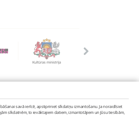
PVIENĪBA'
bāšanai savā ierīcē, apstipriniet sīkdatņu izmantošanu. Ja noraidīsiet
LAIPA.ORG
ajām sīkdatnēm, to ievāktajiem datiem, izmantotājiem un Jūsu tiesībām,