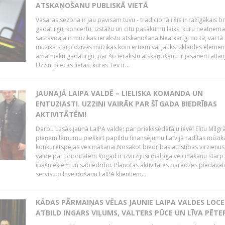
ATSKAŅOŠANU PUBLISKĀ VIETĀ
Vasaras sezona ir jau pavisam tuvu - tradicionāli šis ir ražīgākais 
gadatirgu, koncertu, izstāžu un citu pasākumu laiks, kuru neatņe
sastāvdaļa ir mūzikas ierakstu atskaņošana.Neatkarīgi no tā, vai tā 
mūzika starp dzīvās mūzikas koncertiem vai jauks izklaides elemen
amatnieku gadatirgū, par šo ierakstu atskaņošanu ir jāsaņem atļau
Uzzini piecas lietas, kuras Tev ir...
JAUNAJĀ LAIPA VALDĒ – LIELISKA KOMANDA UN
ENTUZIASTI. UZZINI VAIRĀK PAR ŠĪ GADA BIEDRĪBAS
AKTIVITĀTĒM!
Darbu uzsāk jaunā LaIPA valde: par priekšsēdētāju ievēl Elitu Mīlgrā
pieņem lēmumu piešķirt papildu finansējumu Latvijā radītas mūzik
konkurētspējas veicināšanai.Nosakot biedrības attīstības virzienus
valde par prioritātēm šogad ir izvirzījusi dialoga veicināšanu starp 
īpašniekiem un sabiedrību. Plānotās aktivitātes paredzēs piedāvāt
servisu pilnveidošanu LaIPA klientiem...
KĀDAS PĀRMAIŅAS VĒLAS JAUNIE LAIPA VALDES LOCE
ATBILD INGARS VIĻUMS, VALTERS PŪCE UN LĪVA PĒT