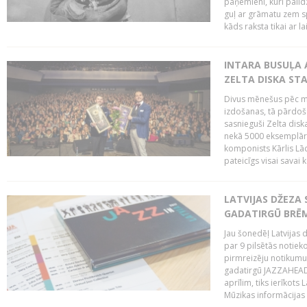
paņēmieni, kuri palī
guļ ar grāmatu zem s
kāds raksta tikai ar la
INTARA BUSUĻA 
ZELTA DISKA ST
Divus mēnešus pēc m
izdošanas, tā pārdoša
sasnieguši Zelta dis
nekā 5000 eksemplāro
komponists Kārlis Lāc
pateicīgs visai sava
LATVIJAS DŽEZA 
GADATIRGŪ BRĒ
Jau šonedēļ Latvijas d
par 9 pilsētās notie
pirmreizēju notikumu 
gadatirgū JAZZAHEAD!,
aprīlim, tiks ierīkots
Mūzikas informācijas c