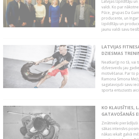
Latvijas Izpildītāju 
valdi. Ko par nākotne
Pūce, grupas Da Gamba
producente, un Ingars
Izpildītāju un produc
jaunu valdi savu tiesīb
LATVIJAS FITNES
DZIESMAS TREN
Neatkarīgi no tā, vai 
dzīvesveidu jau gadie
motivēšanai. Par to pār
Ramona Simona Mežga
sagatavojuši savu iec
sporta entuziasts aicin
KO KLAUSĪTIES,
GATAVOŠANĀS E
Zinātnieki pierādījuš
sākas intensīvs posms
nākas iekalt galvā mi