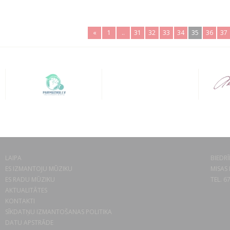
«
1
..
31
32
33
34
35
36
37
LAIPA
BIEDRĪ
ES IZMANTOJU MŪZIKU
MISAS 
ES RADU MŪZIKU
TEL. 6
AKTUALITĀTES
KONTAKTI
SĪKDATŅU IZMANTOŠANAS POLITIKA
DATU APSTRĀDE