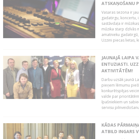
ATSKAŅOŠANU PU
Vasaras sezona ir jau 
gadatirgu, koncertu,
sastāvdaļa ir mūzikas 
mūzika starp dzīvās m
amatnieku gadatirgū, 
Uzzini piecas lietas, ku
JAUNAJĀ LAIPA 
ENTUZIASTI. UZZ
AKTIVITĀTĒM!
Darbu uzsāk jaunā LaI
pieņem lēmumu piešķi
konkurētspējas veicin
valde par prioritātēm 
īpašniekiem un sabie
servisu pilnveidošanu 
KĀDAS PĀRMAIŅAS
ATBILD INGARS V