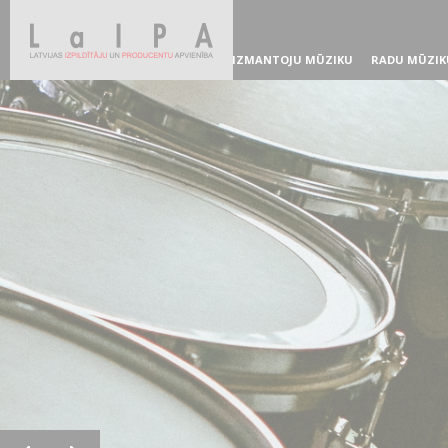
IZMANTOJU MŪZIKU
RADU MŪZIK