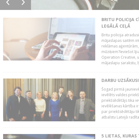
BRITU POLICIJA
LEGĀLĀ CEĻĀ
Britu policija atradus
mājaslapas saitēm in
reklāmas aģentūrām, pā
mūziķiem?Ieviešot ī
Operation Creative, un
mājaslapu sarakstu, bri
DARBU UZSĀKUSI
Šogad pirmā jaunievēl
ievēlēts valdes prie
priekšsēdētājs tika i
ievēlēšanas kārtība ir
par priekšsēdētāju tik
atbalstu Latvijā radīt
5 LIETAS, KURAS