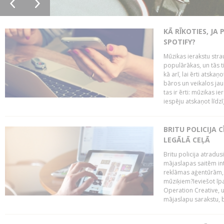
KĀ RĪKOTIES, JA
SPOTIFY?
Mūzikas ierakstu stra
populārākas, un tās ti
kā arī, lai ērti atsk
bāros un veikalos jau 
tas ir ērti: mūzikas 
iespēju atskaņot līdzīg
BRITU POLICIJA
LEGĀLĀ CEĻĀ
Britu policija atradus
mājaslapas saitēm in
reklāmas aģentūrām, pā
mūziķiem?Ieviešot ī
Operation Creative, un
mājaslapu sarakstu, bri