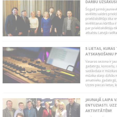
DARBU UZSĀKUSI
Šogad pirmā jaunievēl
ievēlēts valdes prie
priekšsēdētājs tika i
ievēlēšanas kārtība ir
par priekšsēdētāju tik
atbalstu Latvijā radīt
5 LIETAS, KURAS
ATSKAŅOŠANU PU
Vasaras sezona ir jau 
gadatirgu, koncertu,
sastāvdaļa ir mūzikas 
mūzika starp dzīvās m
amatnieku gadatirgū, 
Uzzini piecas lietas, ku
JAUNAJĀ LAIPA 
ENTUZIASTI. UZZ
AKTIVITĀTĒM!