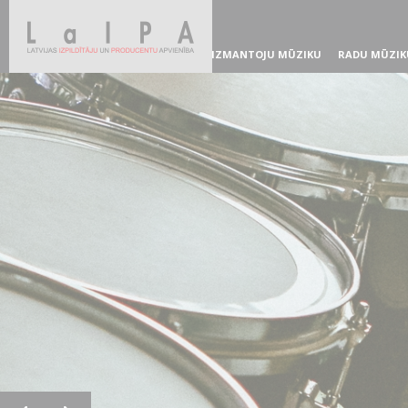
IZMANTOJU MŪZIKU
RADU MŪZIK