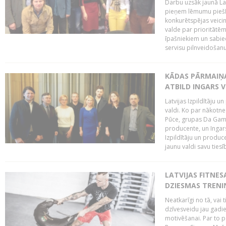
Darbu uzsāk jaunā LaI
pieņem lēmumu piešķi
konkurētspējas veicin
valde par prioritātēm 
īpašniekiem un sabie
servisu pilnveidošanu 
KĀDAS PĀRMAIŅAS
ATBILD INGARS V
Latvijas Izpildītāju 
valdi. Ko par nākotne
Pūce, grupas Da Gamba
producente, un Ingars
Izpildītāju un produc
jaunu valdi savu tiesīb
LATVIJAS FITNES
DZIESMAS TREN
Neatkarīgi no tā, vai 
dzīvesveidu jau gadie
motivēšanai. Par to pār