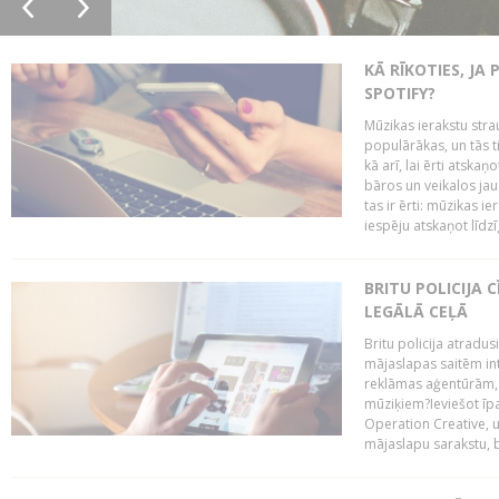
KĀ RĪKOTIES, JA
SPOTIFY?
Mūzikas ierakstu stra
populārākas, un tās ti
kā arī, lai ērti atsk
bāros un veikalos jau 
tas ir ērti: mūzikas 
iespēju atskaņot līdzīg
BRITU POLICIJA
LEGĀLĀ CEĻĀ
Britu policija atradus
mājaslapas saitēm in
reklāmas aģentūrām, pā
mūziķiem?Ieviešot ī
Operation Creative, un
mājaslapu sarakstu, bri