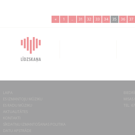
«
1
..
31
32
33
34
35
36
37
LAIPA
BIEDRĪ
ES IZMANTOJU MŪZIKU
MISAS 
ES RADU MŪZIKU
TEL. 6
AKTUALITĀTES
KONTAKTI
SĪKDATŅU IZMANTOŠANAS POLITIKA
DATU APSTRĀDE