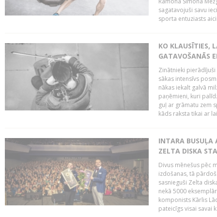
Ramona Simona Mežga
sagatavojuši savu iec
sporta entuziasts aicin
KO KLAUSĪTIES,
GATAVOŠANĀS E
Zinātnieki pierādījuš
sākas intensīvs posms
nākas iekalt galvā mi
paņēmieni, kuri palī
guļ ar grāmatu zem s
kāds raksta tikai ar la
INTARA BUSUĻA 
ZELTA DISKA ST
Divus mēnešus pēc m
izdošanas, tā pārdoša
sasnieguši Zelta dis
nekā 5000 eksemplāro
komponists Kārlis Lāc
pateicīgs visai sava