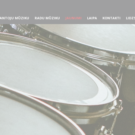
ANTOJU MŪZIKU
RADU MŪZIKU
JAUNUMI
LAIPA
KONTAKTI
LIDZ