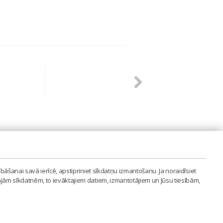
PVIENĪBA'
bāšanai savā ierīcē, apstipriniet sīkdatņu izmantošanu. Ja noraidīsiet
LAIPA.ORG
ajām sīkdatnēm, to ievāktajiem datiem, izmantotājiem un Jūsu tiesībām,