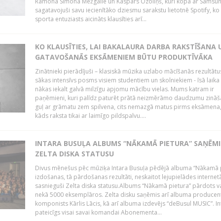
Ramona Simona Mežgaile un Kaspars Ozoliņš, kuri kopā ar Samsu
sagatavojuši savu iecienītāko dziesmu sarakstu lietotnē Spotify, ko 
sporta entuziasts aicināts klausīties arī...
KO KLAUSĪTIES, LAI BAKALAURA DARBA RAKSTĪŠANA 
GATAVOŠANĀS EKSĀMENIEM BŪTU PRODUKTĪVĀKA
Zinātnieki pierādījuši – klasiskā mūzika uzlabo mācīšanās rezultātu
sākas intensīvs posms visiem studentiem un skolniekiem - īsā laika
nākas iekalt galvā milzīgu apjomu mācību vielas. Mums katram ir
paņēmieni, kuri palīdz paturēt prātā neizmērāmo daudzumu zināša
guļ ar grāmatu zem spilvena, cits nemazgā matus pirms eksāmena,
kāds raksta tikai ar laimīgo pildspalvu....
INTARA BUSUĻA ALBUMS “NĀKAMĀ PIETURA” SAŅĒMI
ZELTA DISKA STATUSU
Divus mēnešus pēc mūziķa Intara Busuļa pēdējā albuma “Nākamā 
izdošanas, tā pārdošanas rezultāti, neskaitot lejupielādes internet
sasnieguši Zelta diska statusu.Albums “Nākamā pietura” pārdots v
nekā 5000 eksemplāros. Zelta disku saņēmis arī albuma producen
komponists Kārlis Lācis, kā arī albuma izdevējs “deBusul MUSIC”. Int
pateicīgs visai savai komandai Abonementa...