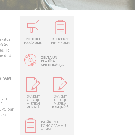
akstus,
PIETEIKT
DJ LICENCE
PASĀKUMU
PIETEIKUMS
nīcās,
ži, jo
tne dod
ZELTA UN
PLATĪNA
SERTIFIKĀCIJA
LAPĀM
SAŅEMT
SAŅEMT
jiem -
ATĻAUJU
ATĻAUJU
ī
MŪZIKAI
MŪZIKAI
VEIKALĀ
KAFEJNĪCĀ
uktu par
tura
PASĀKUMA
FONOGRAMMU
ATSKAITE