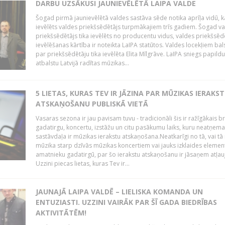
DARBU UZSĀKUSI JAUNIEVĒLĒTĀ LAIPA VALDE
Šogad pirmā jaunievēlētā valdes sastāva sēde notika aprīļa vidū, k
ievēlēts valdes priekšsēdētājs turpmākajiem trīs gadiem. Šogad v
priekšsēdētājs tika ievēlēts no producentu vidus, valdes priekšsēd
ievēlēšanas kārtība ir noteikta LaIPA statūtos. Valdes locekļiem bal
par priekšsēdētāju tika ievēlēta Elita Mīlgrāve. LaIPA sniegs papild
atbalstu Latvijā radītas mūzikas...
5 LIETAS, KURAS TEV IR JĀZINA PAR MŪZIKAS IERAKS
ATSKAŅOŠANU PUBLISKĀ VIETĀ
Vasaras sezona ir jau pavisam tuvu - tradicionāli šis ir ražīgākais 
gadatirgu, koncertu, izstāžu un citu pasākumu laiks, kuru neatņe
sastāvdaļa ir mūzikas ierakstu atskaņošana.Neatkarīgi no tā, vai tā 
mūzika starp dzīvās mūzikas koncertiem vai jauks izklaides elemen
amatnieku gadatirgū, par šo ierakstu atskaņošanu ir jāsaņem atļau
Uzzini piecas lietas, kuras Tev ir...
JAUNAJĀ LAIPA VALDĒ – LIELISKA KOMANDA UN
ENTUZIASTI. UZZINI VAIRĀK PAR ŠĪ GADA BIEDRĪBAS
AKTIVITĀTĒM!