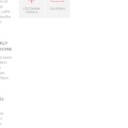
vi un
as
LĪDZSKAŅA
GALERIJAS
, LaIPA
VEIKALS
tiesību
o
KĻI?
ERSONE
si jaunu
lters
i
jas
lējuši
ĀS
avu
is
s,