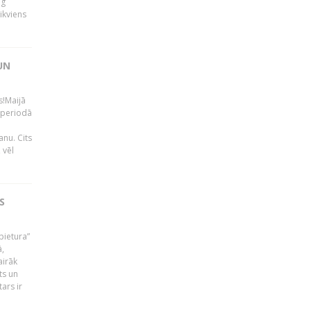
ng
ikviens
UN
s!Maijā
 periodā
nu. Cits
 vēl
S
pietura”
ā,
airāk
ts un
ars ir