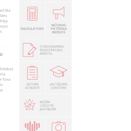
ad tika
aldes
ētāja
MŪZIKAS
sojot,
KALKULATORS
PATĒRIŅA
us
INDEKSS
FONOGRAMMU
REĢISTRĀCIJAS
ANKETA
TU
brīvdabas
mama
ir fona
SATURA
JAUTĀJUMS
ts
ATSKAITE
JURISTAM
ja.
BIEŽĀK
UZDOTIE
JAUTĀJUMI