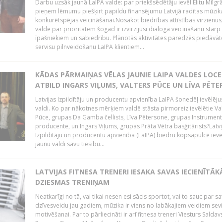
Darbu uzsāk jaunā LaIPA valde: par priekšsēdētāju ievēl Elitu Mīlgrā
pieņem lēmumu piešķirt papildu finansējumu Latvijā radītas mūzik
konkurētspējas veicināšanai.Nosakot biedrības attīstības virzienus
valde par prioritātēm šogad ir izvirzījusi dialoga veicināšanu starp 
īpašniekiem un sabiedrību. Plānotās aktivitātes paredzēs piedāvāt
servisu pilnveidošanu LaIPA klientiem...
KĀDAS PĀRMAIŅAS VĒLAS JAUNIE LAIPA VALDES LOCE
ATBILD INGARS VIĻUMS, VALTERS PŪCE UN LĪVA PĒT
Latvijas Izpildītāju un producentu apvienība LaIPA šonedēļ ievēlēju
valdi. Ko par nākotnes mērķiem valdē stāsta pirmoreiz ievēlētie Va
Pūce, grupas Da Gamba čellists, Līva Pētersone, grupas Instrument
producente, un Ingars Viļums, grupas Prāta Vētra basģitārists?Latvi
Izpildītāju un producentu apvienība (LaIPA) biedru kopsapulcē ievē
jaunu valdi savu tiesību...
LATVIJAS FITNESA TRENERI IESAKA SAVAS IECIENĪTĀK
DZIESMAS TRENIŅAM
Neatkarīgi no tā, vai tikai nesen esi sācis sportot, vai to sauc par s
dzīvesveidu jau gadiem, mūzika ir viens no labākajiem veidiem sev
motivēšanai. Par to pārliecināti ir arī fitnesa treneri Viesturs Saldav