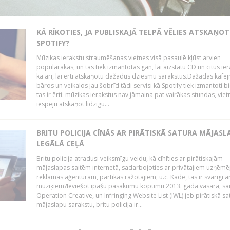
KĀ RĪKOTIES, JA PUBLISKAJĀ TELPĀ VĒLIES ATSKAŅOT
SPOTIFY?
Mūzikas ierakstu straumēšanas vietnes visā pasaulē kļūst arvien
populārākas, un tās tiek izmantotas gan, lai aizstātu CD un citus ier
kā arī, lai ērti atskaņotu dažādus dziesmu sarakstus.Dažādās kafej
bāros un veikalos jau šobrīd tādi servisi kā Spotify tiek izmantoti bie
tas ir ērti: mūzikas ierakstus nav jāmaina pat vairākas stundas, vie
iespēju atskaņot līdzīgu...
BRITU POLICIJA CĪNĀS AR PIRĀTISKĀ SATURA MĀJAS
LEGĀLĀ CEĻĀ
Britu policija atradusi veiksmīgu veidu, kā cīnīties ar pirātiskajām
mājaslapas saitēm internetā, sadarbojoties ar privātajiem uzņēmē
reklāmas aģentūrām, pārtikas ražotājiem, u.c. Kādēļ tas ir svarīgi ar
mūziķiem?Ieviešot īpašu pasākumu kopumu 2013. gada vasarā, sa
Operation Creative, un Infringing Website List (IWL) jeb pirātiskā sa
mājaslapu sarakstu, britu policija ir...