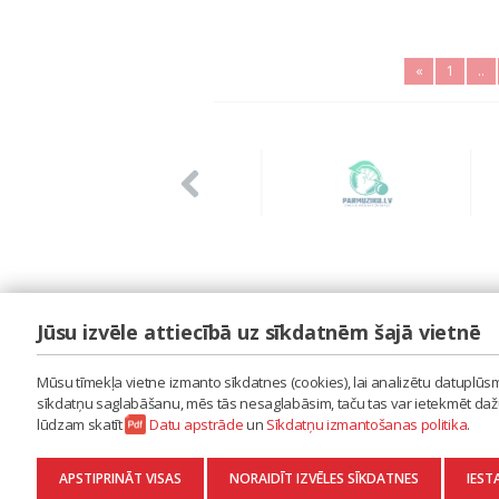
«
1
..
Jūsu izvēle attiecībā uz sīkdatnēm šajā vietnē
LAIPA
ES IZMANTOJU MŪZIKU
Mūsu tīmekļa vietne izmanto sīkdatnes (cookies), lai analizētu datuplūsmu
ES RADU MŪZIKU
sīkdatņu saglabāšanu, mēs tās nesaglabāsim, taču tas var ietekmēt dažu 
AKTUALITĀTES
lūdzam skatīt
Datu apstrāde
un
Sīkdatņu izmantošanas politika
.
KONTAKTI
SĪKDATŅU IZMANTOŠANAS POLITIKA
APSTIPRINĀT VISAS
NORAIDĪT IZVĒLES SĪKDATNES
IEST
DATU APSTRĀDE