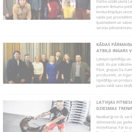
Darbu uzsāk jaunā LaI
pieņem lēmumu piešķi
konkurētspējas veicin
valde par prioritātēm 
īpašniekiem un sabie
servisu pilnveidošanu 
KĀDAS PĀRMAIŅAS
ATBILD INGARS V
Latvijas Izpildītāju 
valdi. Ko par nākotne
Pūce, grupas Da Gamba
producente, un Ingars
Izpildītāju un produc
jaunu valdi savu tiesīb
LATVIJAS FITNES
DZIESMAS TREN
Neatkarīgi no tā, vai 
dzīvesveidu jau gadie
motivēšanai. Par to pār