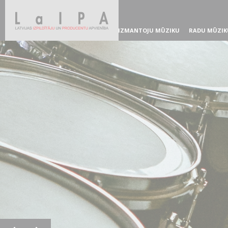
IZMANTOJU MŪZIKU
RADU MŪZIK