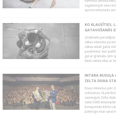
Ramona Simona Mežga
sagatavojuši savu iec
sporta entuziasts aicin
KO KLAUSĪTIES,
GATAVOŠANĀS E
Zinātnieki pierādījuš
sākas intensīvs posms
nākas iekalt galvā mi
paņēmieni, kuri palī
guļ ar grāmatu zem s
kāds raksta tikai ar la
INTARA BUSUĻA 
ZELTA DISKA ST
Divus mēnešus pēc m
izdošanas, tā pārdoša
sasnieguši Zelta dis
nekā 5000 eksemplāro
komponists Kārlis Lāc
pateicīgs visai sava