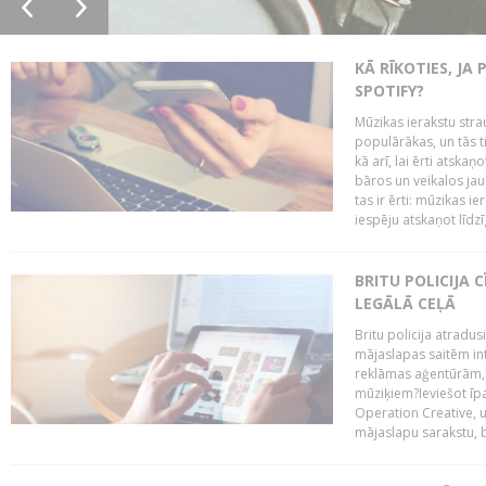
KĀ RĪKOTIES, JA
SPOTIFY?
Mūzikas ierakstu stra
populārākas, un tās ti
kā arī, lai ērti atsk
bāros un veikalos jau 
tas ir ērti: mūzikas 
iespēju atskaņot līdzīg
BRITU POLICIJA
LEGĀLĀ CEĻĀ
Britu policija atradus
mājaslapas saitēm in
reklāmas aģentūrām, pā
mūziķiem?Ieviešot ī
Operation Creative, un
mājaslapu sarakstu, bri