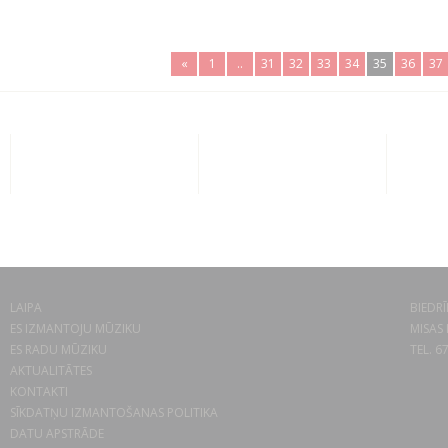
«
1
..
31
32
33
34
35
36
37
LAIPA
BIEDRĪ
ES IZMANTOJU MŪZIKU
MISAS 
ES RADU MŪZIKU
TEL. 6
AKTUALITĀTES
KONTAKTI
SĪKDATŅU IZMANTOŠANAS POLITIKA
DATU APSTRĀDE