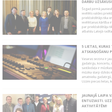
DARBU UZSĀKUSI
Šogad pirmā jaunievēl
ievēlēts valdes prie
priekšsēdētājs tika i
ievēlēšanas kārtība ir
par priekšsēdētāju tik
atbalstu Latvijā radīt
5 LIETAS, KURAS
ATSKAŅOŠANU PU
Vasaras sezona ir jau 
gadatirgu, koncertu,
sastāvdaļa ir mūzikas 
mūzika starp dzīvās m
amatnieku gadatirgū, 
Uzzini piecas lietas, ku
JAUNAJĀ LAIPA 
ENTUZIASTI. UZZ
AKTIVITĀTĒM!