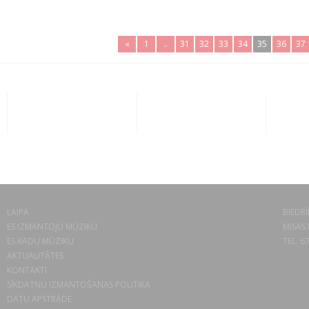
«
1
..
31
32
33
34
35
36
37
LAIPA
BIEDRĪ
ES IZMANTOJU MŪZIKU
MISAS 
ES RADU MŪZIKU
TEL. 6
AKTUALITĀTES
KONTAKTI
SĪKDATŅU IZMANTOŠANAS POLITIKA
DATU APSTRĀDE