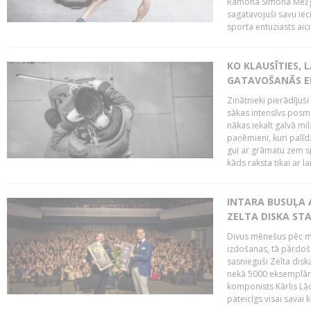
Ramona Simona Mežga
sagatavojuši savu iec
sporta entuziasts aicin
KO KLAUSĪTIES,
GATAVOŠANĀS E
Zinātnieki pierādījuš
sākas intensīvs posms
nākas iekalt galvā mi
paņēmieni, kuri palī
guļ ar grāmatu zem s
kāds raksta tikai ar la
INTARA BUSUĻA 
ZELTA DISKA ST
Divus mēnešus pēc m
izdošanas, tā pārdoša
sasnieguši Zelta dis
nekā 5000 eksemplāro
komponists Kārlis Lāc
pateicīgs visai sava