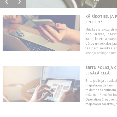
KĀ RĪKOTIES, JA
SPOTIFY?
Mūzikas ierakstu stra
populārākas, un tās ti
kā arī, lai ērti atsk
bāros un veikalos jau 
tas ir ērti: mūzikas 
iespēju atskaņot līdzīg
BRITU POLICIJA
LEGĀLĀ CEĻĀ
Britu policija atradus
mājaslapas saitēm in
reklāmas aģentūrām, pā
mūziķiem?Ieviešot ī
Operation Creative, un
mājaslapu sarakstu, bri