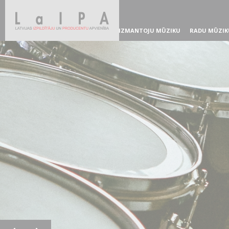
IZMANTOJU MŪZIKU
RADU MŪZIK