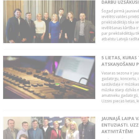
DARBU UZSĀKUSI
Šogad pirmā jaunievēl
ievēlēts valdes prie
priekšsēdētājs tika i
ievēlēšanas kārtība ir
par priekšsēdētāju tik
atbalstu Latvijā radīt
5 LIETAS, KURAS
ATSKAŅOŠANU PU
Vasaras sezona ir jau 
gadatirgu, koncertu,
sastāvdaļa ir mūzikas 
mūzika starp dzīvās m
amatnieku gadatirgū, 
Uzzini piecas lietas, ku
JAUNAJĀ LAIPA 
ENTUZIASTI. UZZ
AKTIVITĀTĒM!