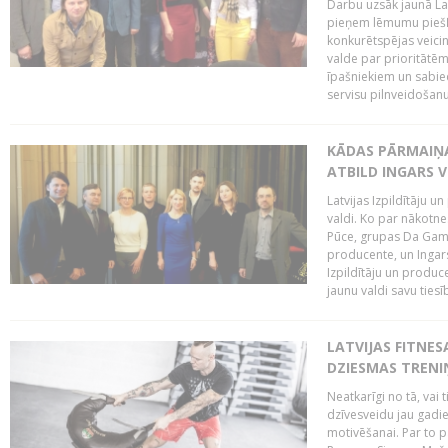
Darbu uzsāk jaunā LaI
pieņem lēmumu piešķi
konkurētspējas veicin
valde par prioritātēm 
īpašniekiem un sabie
servisu pilnveidošanu 
KĀDAS PĀRMAIŅAS
ATBILD INGARS V
Latvijas Izpildītāju 
valdi. Ko par nākotne
Pūce, grupas Da Gamba
producente, un Ingars
Izpildītāju un produc
jaunu valdi savu tiesīb
LATVIJAS FITNES
DZIESMAS TREN
Neatkarīgi no tā, vai 
dzīvesveidu jau gadie
motivēšanai. Par to pār