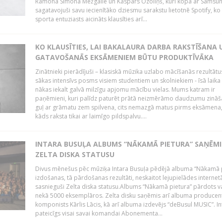
Ramona Simona Mežgaile un Kaspars Ozoliņš, kuri kopā ar Samsu
sagatavojuši savu iecienītāko dziesmu sarakstu lietotnē Spotify, ko 
sporta entuziasts aicināts klausīties arī...
KO KLAUSĪTIES, LAI BAKALAURA DARBA RAKSTĪŠANA 
GATAVOŠANĀS EKSĀMENIEM BŪTU PRODUKTĪVĀKA
Zinātnieki pierādījuši – klasiskā mūzika uzlabo mācīšanās rezultātu
sākas intensīvs posms visiem studentiem un skolniekiem - īsā laika
nākas iekalt galvā milzīgu apjomu mācību vielas. Mums katram ir
paņēmieni, kuri palīdz paturēt prātā neizmērāmo daudzumu zināša
guļ ar grāmatu zem spilvena, cits nemazgā matus pirms eksāmena,
kāds raksta tikai ar laimīgo pildspalvu....
INTARA BUSUĻA ALBUMS “NĀKAMĀ PIETURA” SAŅĒMI
ZELTA DISKA STATUSU
Divus mēnešus pēc mūziķa Intara Busuļa pēdējā albuma “Nākamā 
izdošanas, tā pārdošanas rezultāti, neskaitot lejupielādes internet
sasnieguši Zelta diska statusu.Albums “Nākamā pietura” pārdots v
nekā 5000 eksemplāros. Zelta disku saņēmis arī albuma producen
komponists Kārlis Lācis, kā arī albuma izdevējs “deBusul MUSIC”. Int
pateicīgs visai savai komandai Abonementa...