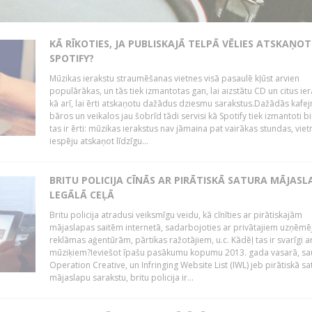
KĀ RĪKOTIES, JA PUBLISKAJĀ TELPĀ VĒLIES ATSKAŅOT
SPOTIFY?
Mūzikas ierakstu straumēšanas vietnes visā pasaulē kļūst arvien
populārākas, un tās tiek izmantotas gan, lai aizstātu CD un citus ier
kā arī, lai ērti atskaņotu dažādus dziesmu sarakstus.Dažādās kafej
bāros un veikalos jau šobrīd tādi servisi kā Spotify tiek izmantoti bie
tas ir ērti: mūzikas ierakstus nav jāmaina pat vairākas stundas, vie
iespēju atskaņot līdzīgu...
BRITU POLICIJA CĪNĀS AR PIRĀTISKĀ SATURA MĀJAS
LEGĀLĀ CEĻĀ
Britu policija atradusi veiksmīgu veidu, kā cīnīties ar pirātiskajām
mājaslapas saitēm internetā, sadarbojoties ar privātajiem uzņēmē
reklāmas aģentūrām, pārtikas ražotājiem, u.c. Kādēļ tas ir svarīgi ar
mūziķiem?Ieviešot īpašu pasākumu kopumu 2013. gada vasarā, sa
Operation Creative, un Infringing Website List (IWL) jeb pirātiskā sa
mājaslapu sarakstu, britu policija ir...