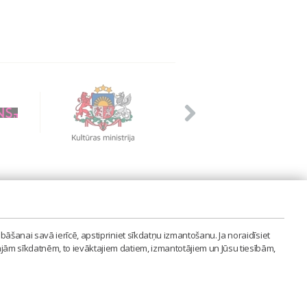
PVIENĪBA'
bāšanai savā ierīcē, apstipriniet sīkdatņu izmantošanu. Ja noraidīsiet
LAIPA.ORG
ajām sīkdatnēm, to ievāktajiem datiem, izmantotājiem un Jūsu tiesībām,