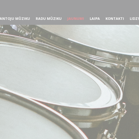
ANTOJU MŪZIKU
RADU MŪZIKU
JAUNUMI
LAIPA
KONTAKTI
LIDZ