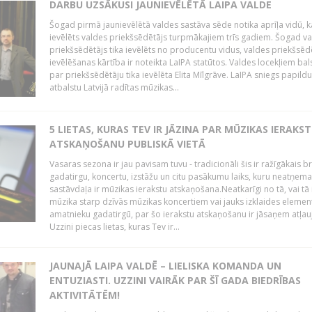
DARBU UZSĀKUSI JAUNIEVĒLĒTĀ LAIPA VALDE
Šogad pirmā jaunievēlētā valdes sastāva sēde notika aprīļa vidū, k
ievēlēts valdes priekšsēdētājs turpmākajiem trīs gadiem. Šogad v
priekšsēdētājs tika ievēlēts no producentu vidus, valdes priekšsēd
ievēlēšanas kārtība ir noteikta LaIPA statūtos. Valdes locekļiem bal
par priekšsēdētāju tika ievēlēta Elita Mīlgrāve. LaIPA sniegs papild
atbalstu Latvijā radītas mūzikas...
5 LIETAS, KURAS TEV IR JĀZINA PAR MŪZIKAS IERAKS
ATSKAŅOŠANU PUBLISKĀ VIETĀ
Vasaras sezona ir jau pavisam tuvu - tradicionāli šis ir ražīgākais 
gadatirgu, koncertu, izstāžu un citu pasākumu laiks, kuru neatņe
sastāvdaļa ir mūzikas ierakstu atskaņošana.Neatkarīgi no tā, vai tā 
mūzika starp dzīvās mūzikas koncertiem vai jauks izklaides elemen
amatnieku gadatirgū, par šo ierakstu atskaņošanu ir jāsaņem atļau
Uzzini piecas lietas, kuras Tev ir...
JAUNAJĀ LAIPA VALDĒ – LIELISKA KOMANDA UN
ENTUZIASTI. UZZINI VAIRĀK PAR ŠĪ GADA BIEDRĪBAS
AKTIVITĀTĒM!