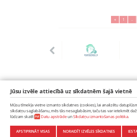
«
1
..
Jūsu izvēle attiecībā uz sīkdatnēm šajā vietnē
LAIPA
ES IZMANTOJU MŪZIKU
Mūsu tīmekļa vietne izmanto sīkdatnes (cookies), lai analizētu datuplūsmu
ES RADU MŪZIKU
sīkdatņu saglabāšanu, mēs tās nesaglabāsim, taču tas var ietekmēt dažu 
AKTUALITĀTES
lūdzam skatīt
Datu apstrāde
un
Sīkdatņu izmantošanas politika
.
KONTAKTI
SĪKDATŅU IZMANTOŠANAS POLITIKA
APSTIPRINĀT VISAS
NORAIDĪT IZVĒLES SĪKDATNES
IEST
DATU APSTRĀDE