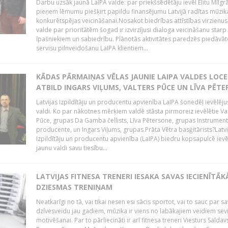
Darbu uzsāk jaunā LaIPA valde: par priekšsēdētāju ievēl Elitu Mīlgrā
pieņem lēmumu piešķirt papildu finansējumu Latvijā radītas mūzik
konkurētspējas veicināšanai.Nosakot biedrības attīstības virzienus
valde par prioritātēm šogad ir izvirzījusi dialoga veicināšanu starp 
īpašniekiem un sabiedrību. Plānotās aktivitātes paredzēs piedāvāt
servisu pilnveidošanu LaIPA klientiem...
KĀDAS PĀRMAIŅAS VĒLAS JAUNIE LAIPA VALDES LOCE
ATBILD INGARS VIĻUMS, VALTERS PŪCE UN LĪVA PĒT
Latvijas Izpildītāju un producentu apvienība LaIPA šonedēļ ievēlēju
valdi. Ko par nākotnes mērķiem valdē stāsta pirmoreiz ievēlētie Va
Pūce, grupas Da Gamba čellists, Līva Pētersone, grupas Instrument
producente, un Ingars Viļums, grupas Prāta Vētra basģitārists?Latvi
Izpildītāju un producentu apvienība (LaIPA) biedru kopsapulcē ievē
jaunu valdi savu tiesību...
LATVIJAS FITNESA TRENERI IESAKA SAVAS IECIENĪTĀK
DZIESMAS TRENIŅAM
Neatkarīgi no tā, vai tikai nesen esi sācis sportot, vai to sauc par s
dzīvesveidu jau gadiem, mūzika ir viens no labākajiem veidiem sev
motivēšanai. Par to pārliecināti ir arī fitnesa treneri Viesturs Saldav