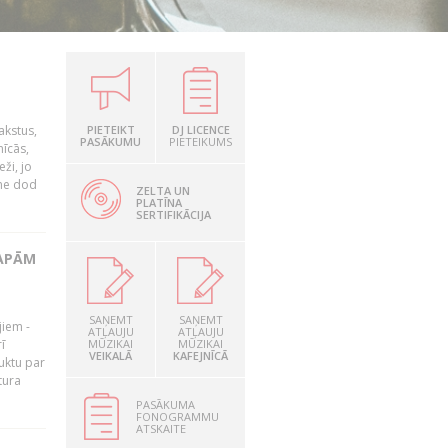
akstus,
PIETEIKT
DJ LICENCE
PASĀKUMU
PIETEIKUMS
nīcās,
ži, jo
tne dod
ZELTA UN
PLATĪNA
SERTIFIKĀCIJA
LAPĀM
SAŅEMT
SAŅEMT
jiem -
ATĻAUJU
ATĻAUJU
ī
MŪZIKAI
MŪZIKAI
VEIKALĀ
KAFEJNĪCĀ
uktu par
tura
PASĀKUMA
FONOGRAMMU
ATSKAITE