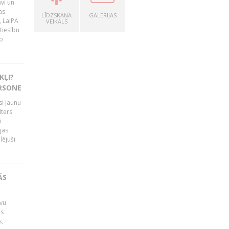
vi un
as
LĪDZSKAŅA
GALERIJAS
, LaIPA
VEIKALS
tiesību
o
KĻI?
ERSONE
si jaunu
lters
i
jas
lējuši
ĀS
avu
is
s,