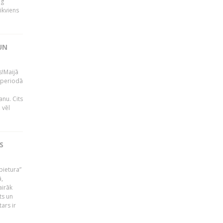
ng
ikviens
UN
s!Maijā
 periodā
nu. Cits
 vēl
S
pietura”
ā,
airāk
ts un
ars ir