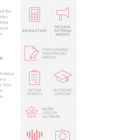
ad tika
aldes
ētāja
MŪZIKAS
sojot,
KALKULATORS
PATĒRIŅA
us
INDEKSS
FONOGRAMMU
REĢISTRĀCIJAS
ANKETA
TU
brīvdabas
mama
ir fona
SATURA
JAUTĀJUMS
ts
ATSKAITE
JURISTAM
ja.
BIEŽĀK
UZDOTIE
JAUTĀJUMI