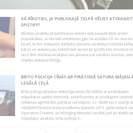
KĀ RĪKOTIES, JA PUBLISKAJĀ TELPĀ VĒLIES ATSKAŅOT
SPOTIFY?
Mūzikas ierakstu straumēšanas vietnes visā pasaulē kļūst arvien
populārākas, un tās tiek izmantotas gan, lai aizstātu CD un citus ier
kā arī, lai ērti atskaņotu dažādus dziesmu sarakstus.Dažādās kafej
bāros un veikalos jau šobrīd tādi servisi kā Spotify tiek izmantoti bie
tas ir ērti: mūzikas ierakstus nav jāmaina pat vairākas stundas, vie
iespēju atskaņot līdzīgu...
BRITU POLICIJA CĪNĀS AR PIRĀTISKĀ SATURA MĀJAS
LEGĀLĀ CEĻĀ
Britu policija atradusi veiksmīgu veidu, kā cīnīties ar pirātiskajām
mājaslapas saitēm internetā, sadarbojoties ar privātajiem uzņēmē
reklāmas aģentūrām, pārtikas ražotājiem, u.c. Kādēļ tas ir svarīgi ar
mūziķiem?Ieviešot īpašu pasākumu kopumu 2013. gada vasarā, sa
Operation Creative, un Infringing Website List (IWL) jeb pirātiskā sa
mājaslapu sarakstu, britu policija ir...