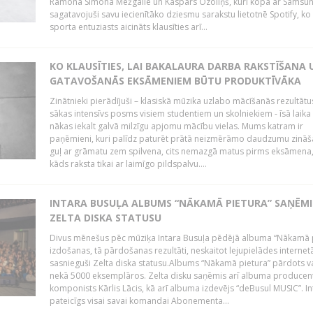
Ramona Simona Mežgaile un Kaspars Ozoliņš, kuri kopā ar Samsu
sagatavojuši savu iecienītāko dziesmu sarakstu lietotnē Spotify, ko 
sporta entuziasts aicināts klausīties arī...
KO KLAUSĪTIES, LAI BAKALAURA DARBA RAKSTĪŠANA 
GATAVOŠANĀS EKSĀMENIEM BŪTU PRODUKTĪVĀKA
Zinātnieki pierādījuši – klasiskā mūzika uzlabo mācīšanās rezultātu
sākas intensīvs posms visiem studentiem un skolniekiem - īsā laika
nākas iekalt galvā milzīgu apjomu mācību vielas. Mums katram ir
paņēmieni, kuri palīdz paturēt prātā neizmērāmo daudzumu zināša
guļ ar grāmatu zem spilvena, cits nemazgā matus pirms eksāmena,
kāds raksta tikai ar laimīgo pildspalvu....
INTARA BUSUĻA ALBUMS “NĀKAMĀ PIETURA” SAŅĒMI
ZELTA DISKA STATUSU
Divus mēnešus pēc mūziķa Intara Busuļa pēdējā albuma “Nākamā 
izdošanas, tā pārdošanas rezultāti, neskaitot lejupielādes internet
sasnieguši Zelta diska statusu.Albums “Nākamā pietura” pārdots v
nekā 5000 eksemplāros. Zelta disku saņēmis arī albuma producen
komponists Kārlis Lācis, kā arī albuma izdevējs “deBusul MUSIC”. Int
pateicīgs visai savai komandai Abonementa...