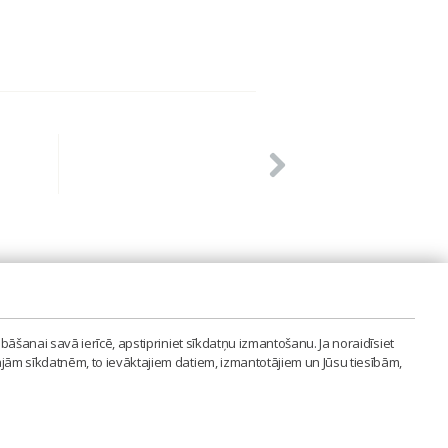
PVIENĪBA'
bāšanai savā ierīcē, apstipriniet sīkdatņu izmantošanu. Ja noraidīsiet
LAIPA.ORG
ajām sīkdatnēm, to ievāktajiem datiem, izmantotājiem un Jūsu tiesībām,