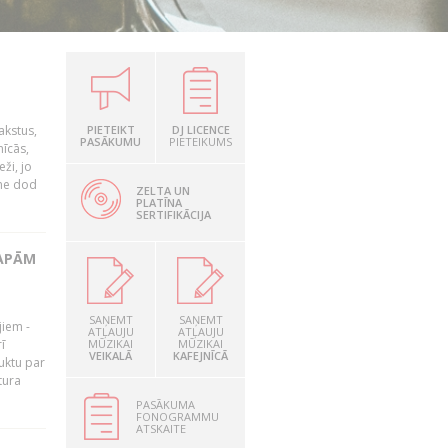
akstus,
PIETEIKT
DJ LICENCE
PASĀKUMU
PIETEIKUMS
nīcās,
ži, jo
tne dod
ZELTA UN
PLATĪNA
SERTIFIKĀCIJA
LAPĀM
SAŅEMT
SAŅEMT
jiem -
ATĻAUJU
ATĻAUJU
ī
MŪZIKAI
MŪZIKAI
VEIKALĀ
KAFEJNĪCĀ
uktu par
tura
PASĀKUMA
FONOGRAMMU
ATSKAITE