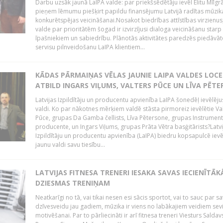
Darbu uzsāk jaunā LaIPA valde: par priekšsēdētāju ievēl Elitu Mīlgrā
pieņem lēmumu piešķirt papildu finansējumu Latvijā radītas mūzik
konkurētspējas veicināšanai.Nosakot biedrības attīstības virzienus
valde par prioritātēm šogad ir izvirzījusi dialoga veicināšanu starp 
īpašniekiem un sabiedrību. Plānotās aktivitātes paredzēs piedāvāt
servisu pilnveidošanu LaIPA klientiem...
KĀDAS PĀRMAIŅAS VĒLAS JAUNIE LAIPA VALDES LOCE
ATBILD INGARS VIĻUMS, VALTERS PŪCE UN LĪVA PĒT
Latvijas Izpildītāju un producentu apvienība LaIPA šonedēļ ievēlēju
valdi. Ko par nākotnes mērķiem valdē stāsta pirmoreiz ievēlētie Va
Pūce, grupas Da Gamba čellists, Līva Pētersone, grupas Instrument
producente, un Ingars Viļums, grupas Prāta Vētra basģitārists?Latvi
Izpildītāju un producentu apvienība (LaIPA) biedru kopsapulcē ievē
jaunu valdi savu tiesību...
LATVIJAS FITNESA TRENERI IESAKA SAVAS IECIENĪTĀK
DZIESMAS TRENIŅAM
Neatkarīgi no tā, vai tikai nesen esi sācis sportot, vai to sauc par s
dzīvesveidu jau gadiem, mūzika ir viens no labākajiem veidiem sev
motivēšanai. Par to pārliecināti ir arī fitnesa treneri Viesturs Saldav