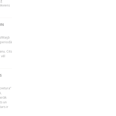
ng
ikviens
UN
s!Maijā
 periodā
nu. Cits
 vēl
S
pietura”
ā,
airāk
ts un
ars ir