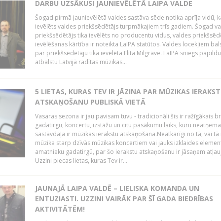
DARBU UZSĀKUSI JAUNIEVĒLĒTĀ LAIPA VALDE
Šogad pirmā jaunievēlētā valdes sastāva sēde notika aprīļa vidū, k
ievēlēts valdes priekšsēdētājs turpmākajiem trīs gadiem. Šogad v
priekšsēdētājs tika ievēlēts no producentu vidus, valdes priekšsēd
ievēlēšanas kārtība ir noteikta LaIPA statūtos. Valdes locekļiem bal
par priekšsēdētāju tika ievēlēta Elita Mīlgrāve. LaIPA sniegs papild
atbalstu Latvijā radītas mūzikas...
5 LIETAS, KURAS TEV IR JĀZINA PAR MŪZIKAS IERAKS
ATSKAŅOŠANU PUBLISKĀ VIETĀ
Vasaras sezona ir jau pavisam tuvu - tradicionāli šis ir ražīgākais 
gadatirgu, koncertu, izstāžu un citu pasākumu laiks, kuru neatņe
sastāvdaļa ir mūzikas ierakstu atskaņošana.Neatkarīgi no tā, vai tā 
mūzika starp dzīvās mūzikas koncertiem vai jauks izklaides elemen
amatnieku gadatirgū, par šo ierakstu atskaņošanu ir jāsaņem atļau
Uzzini piecas lietas, kuras Tev ir...
JAUNAJĀ LAIPA VALDĒ – LIELISKA KOMANDA UN
ENTUZIASTI. UZZINI VAIRĀK PAR ŠĪ GADA BIEDRĪBAS
AKTIVITĀTĒM!