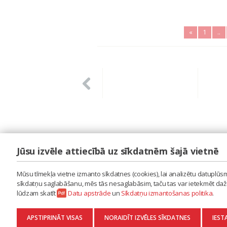
«
1
..
Jūsu izvēle attiecībā uz sīkdatnēm šajā vietnē
LAIPA
ES IZMANTOJU MŪZIKU
Mūsu tīmekļa vietne izmanto sīkdatnes (cookies), lai analizētu datuplūsmu
ES RADU MŪZIKU
sīkdatņu saglabāšanu, mēs tās nesaglabāsim, taču tas var ietekmēt dažu 
AKTUALITĀTES
lūdzam skatīt
Datu apstrāde
un
Sīkdatņu izmantošanas politika
.
KONTAKTI
SĪKDATŅU IZMANTOŠANAS POLITIKA
APSTIPRINĀT VISAS
NORAIDĪT IZVĒLES SĪKDATNES
IEST
DATU APSTRĀDE