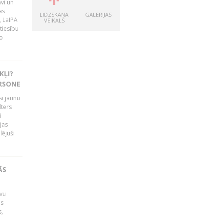
vi un
as
LĪDZSKAŅA
GALERIJAS
, LaIPA
VEIKALS
tiesību
o
KĻI?
ERSONE
si jaunu
lters
i
jas
lējuši
ĀS
avu
is
s,