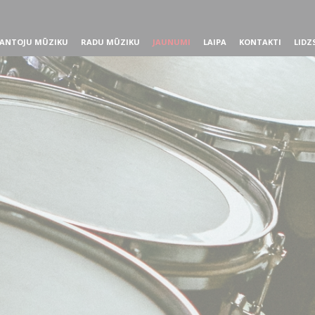
ANTOJU MŪZIKU
RADU MŪZIKU
JAUNUMI
LAIPA
KONTAKTI
LIDZ