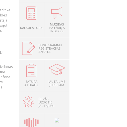
ad tika
aldes
ētāja
MŪZIKAS
sojot,
KALKULATORS
PATĒRIŅA
us
INDEKSS
FONOGRAMMU
REĢISTRĀCIJAS
ANKETA
TU
brīvdabas
mama
ir fona
SATURA
JAUTĀJUMS
ts
ATSKAITE
JURISTAM
ja.
BIEŽĀK
UZDOTIE
JAUTĀJUMI