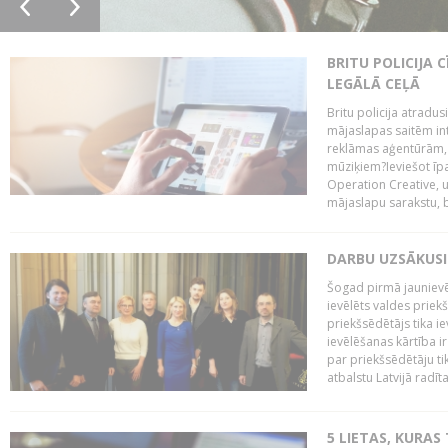
BRITU POLICIJA
LEGĀLĀ CEĻĀ
Britu policija atradus
mājaslapas saitēm in
reklāmas aģentūrām, pā
mūziķiem?Ieviešot ī
Operation Creative, un
mājaslapu sarakstu, bri
DARBU UZSĀKUSI
Šogad pirmā jaunievēl
ievēlēts valdes prie
priekšsēdētājs tika i
ievēlēšanas kārtība ir
par priekšsēdētāju tik
atbalstu Latvijā radīt
5 LIETAS, KURAS