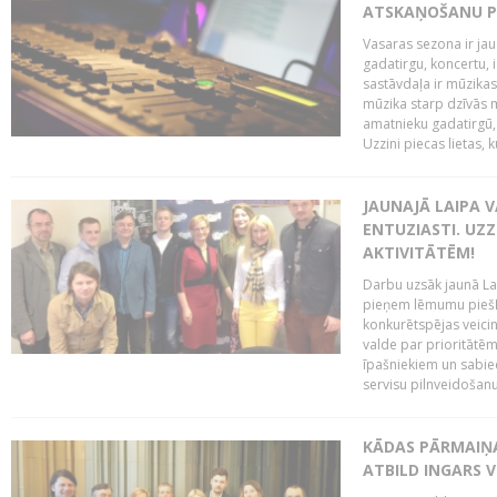
ATSKAŅOŠANU PU
Vasaras sezona ir jau 
gadatirgu, koncertu,
sastāvdaļa ir mūzikas 
mūzika starp dzīvās m
amatnieku gadatirgū, 
Uzzini piecas lietas, ku
JAUNAJĀ LAIPA 
ENTUZIASTI. UZZ
AKTIVITĀTĒM!
Darbu uzsāk jaunā LaI
pieņem lēmumu piešķi
konkurētspējas veicin
valde par prioritātēm 
īpašniekiem un sabie
servisu pilnveidošanu 
KĀDAS PĀRMAIŅAS
ATBILD INGARS V