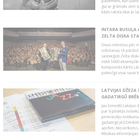
paņēmieni, kuri palī
guļ ar grāmatu zem s
kāds raksta tikai ar la
INTARA BUSUĻA 
ZELTA DISKA ST
Divus mēnešus pēc m
izdošanas, tā pārdoša
sasnieguši Zelta dis
nekā 5000 eksemplāro
komponists Kārlis Lāc
pateicīgs visai sava
LATVIJAS DŽEZA 
GADATIRGŪ BRĒ
Jau šonedēļ Latvijas d
par 9 pilsētās notie
pirmreizēju notikumu 
gadatirgū JAZZAHEAD!,
aprīlim, tiks ierīkots
Mūzikas informācijas c