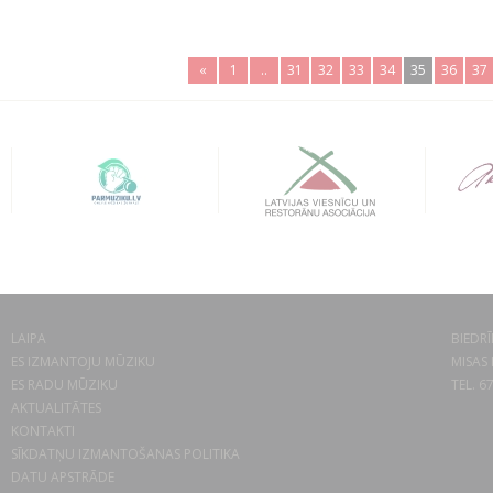
«
1
..
31
32
33
34
35
36
37
LAIPA
BIEDRĪ
ES IZMANTOJU MŪZIKU
MISAS 
ES RADU MŪZIKU
TEL. 6
AKTUALITĀTES
KONTAKTI
SĪKDATŅU IZMANTOŠANAS POLITIKA
DATU APSTRĀDE