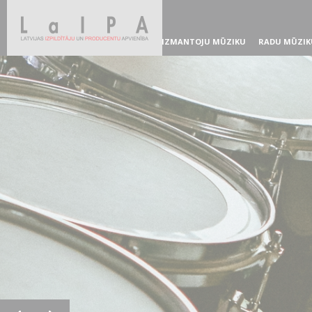
IZMANTOJU MŪZIKU
RADU MŪZIK