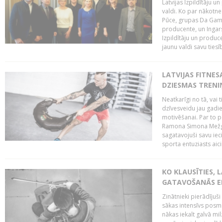
Latvijas Izpildītāju 
valdi. Ko par nākotne
Pūce, grupas Da Gamba
producente, un Ingars
Izpildītāju un produc
jaunu valdi savu tiesīb
LATVIJAS FITNES
DZIESMAS TREN
Neatkarīgi no tā, vai 
dzīvesveidu jau gadie
motivēšanai. Par to pār
Ramona Simona Mežga
sagatavojuši savu iec
sporta entuziasts aicin
KO KLAUSĪTIES,
GATAVOŠANĀS E
Zinātnieki pierādījuš
sākas intensīvs posms
nākas iekalt galvā mi