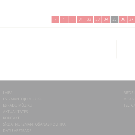
«
1
..
31
32
33
34
35
36
37
LAIPA
BIEDRĪ
ES IZMANTOJU MŪZIKU
MISAS 
ES RADU MŪZIKU
TEL. 6
AKTUALITĀTES
KONTAKTI
SĪKDATŅU IZMANTOŠANAS POLITIKA
DATU APSTRĀDE