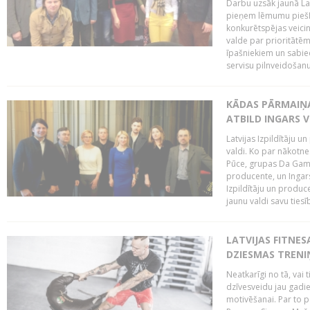
Darbu uzsāk jaunā LaI
pieņem lēmumu piešķi
konkurētspējas veicin
valde par prioritātēm 
īpašniekiem un sabie
servisu pilnveidošanu 
KĀDAS PĀRMAIŅAS
ATBILD INGARS V
Latvijas Izpildītāju 
valdi. Ko par nākotne
Pūce, grupas Da Gamba
producente, un Ingars
Izpildītāju un produc
jaunu valdi savu tiesīb
LATVIJAS FITNES
DZIESMAS TREN
Neatkarīgi no tā, vai 
dzīvesveidu jau gadie
motivēšanai. Par to pār