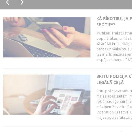
KĀ RĪKOTIES, JA
SPOTIFY?
Mūzikas ierakstu stra
populārākas, un tās ti
kā arī, lai ērti atsk
bāros un veikalos jau 
tas ir ērti: mūzikas 
iespēju atskaņot līdzīg
BRITU POLICIJA
LEGĀLĀ CEĻĀ
Britu policija atradus
mājaslapas saitēm in
reklāmas aģentūrām, pā
mūziķiem?Ieviešot ī
Operation Creative, un
mājaslapu sarakstu, bri