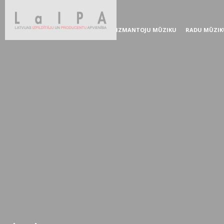
IZMANTOJU MŪZIKU
RADU MŪZIK