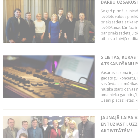
DARBU UZSĀKUSI
Šogad pirmā jaunievēl
ievēlēts valdes prie
priekšsēdētājs tika i
ievēlēšanas kārtība ir
par priekšsēdētāju tik
atbalstu Latvijā radīt
5 LIETAS, KURAS
ATSKAŅOŠANU PU
Vasaras sezona ir jau 
gadatirgu, koncertu,
sastāvdaļa ir mūzikas 
mūzika starp dzīvās m
amatnieku gadatirgū, 
Uzzini piecas lietas, ku
JAUNAJĀ LAIPA 
ENTUZIASTI. UZZ
AKTIVITĀTĒM!