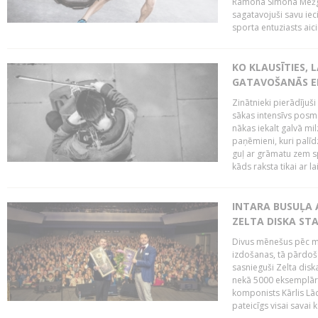
Ramona Simona Mežga
sagatavojuši savu iec
sporta entuziasts aicin
KO KLAUSĪTIES,
GATAVOŠANĀS E
Zinātnieki pierādījuš
sākas intensīvs posms
nākas iekalt galvā mi
paņēmieni, kuri palī
guļ ar grāmatu zem s
kāds raksta tikai ar la
INTARA BUSUĻA 
ZELTA DISKA ST
Divus mēnešus pēc m
izdošanas, tā pārdoša
sasnieguši Zelta dis
nekā 5000 eksemplāro
komponists Kārlis Lāc
pateicīgs visai sava