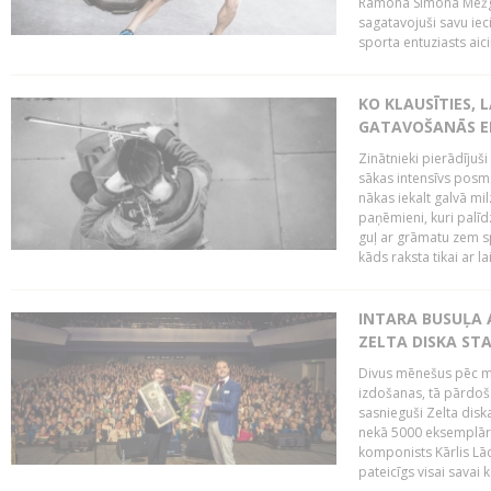
Ramona Simona Mežga
sagatavojuši savu iec
sporta entuziasts aicin
KO KLAUSĪTIES,
GATAVOŠANĀS E
Zinātnieki pierādījuš
sākas intensīvs posms
nākas iekalt galvā mi
paņēmieni, kuri palī
guļ ar grāmatu zem s
kāds raksta tikai ar la
INTARA BUSUĻA 
ZELTA DISKA ST
Divus mēnešus pēc m
izdošanas, tā pārdoša
sasnieguši Zelta dis
nekā 5000 eksemplāro
komponists Kārlis Lāc
pateicīgs visai sava