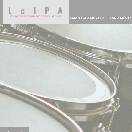
IZMANTOJU MŪZIKU
RADU MŪZIK