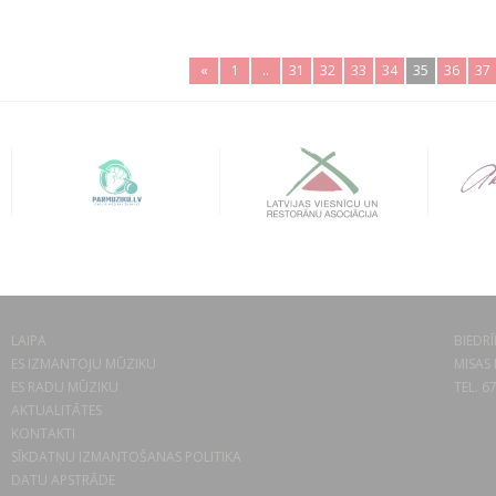
«
1
..
31
32
33
34
35
36
37
LAIPA
BIEDRĪ
ES IZMANTOJU MŪZIKU
MISAS 
ES RADU MŪZIKU
TEL. 6
AKTUALITĀTES
KONTAKTI
SĪKDATŅU IZMANTOŠANAS POLITIKA
DATU APSTRĀDE