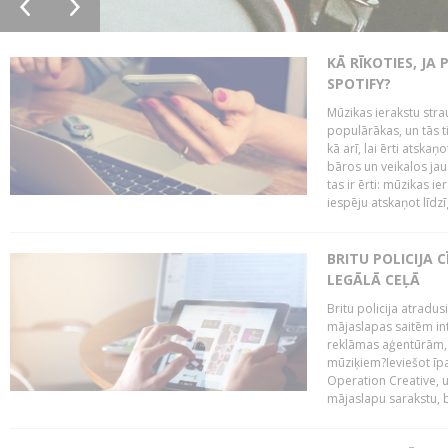
KĀ RĪKOTIES, JA
SPOTIFY?
Mūzikas ierakstu stra
populārākas, un tās ti
kā arī, lai ērti atsk
bāros un veikalos jau 
tas ir ērti: mūzikas 
iespēju atskaņot līdzīg
BRITU POLICIJA
LEGĀLĀ CEĻĀ
Britu policija atradus
mājaslapas saitēm in
reklāmas aģentūrām, pā
mūziķiem?Ieviešot ī
Operation Creative, un
mājaslapu sarakstu, bri