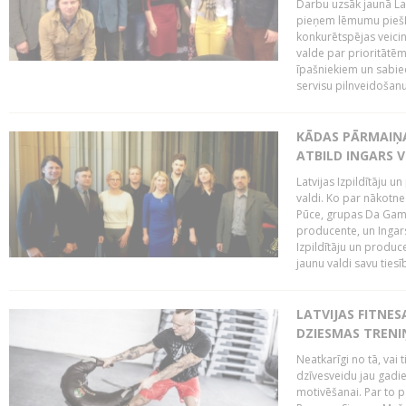
Darbu uzsāk jaunā LaI
pieņem lēmumu piešķi
konkurētspējas veicin
valde par prioritātēm 
īpašniekiem un sabie
servisu pilnveidošanu 
KĀDAS PĀRMAIŅAS
ATBILD INGARS V
Latvijas Izpildītāju 
valdi. Ko par nākotne
Pūce, grupas Da Gamba
producente, un Ingars
Izpildītāju un produc
jaunu valdi savu tiesīb
LATVIJAS FITNES
DZIESMAS TREN
Neatkarīgi no tā, vai 
dzīvesveidu jau gadie
motivēšanai. Par to pār