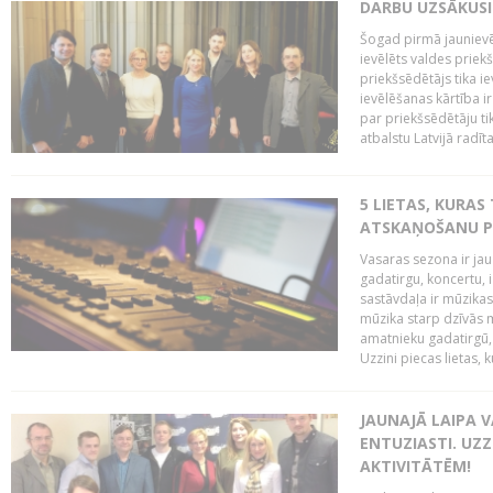
DARBU UZSĀKUSI
Šogad pirmā jaunievēl
ievēlēts valdes prie
priekšsēdētājs tika i
ievēlēšanas kārtība ir
par priekšsēdētāju tik
atbalstu Latvijā radīt
5 LIETAS, KURAS
ATSKAŅOŠANU PU
Vasaras sezona ir jau 
gadatirgu, koncertu,
sastāvdaļa ir mūzikas 
mūzika starp dzīvās m
amatnieku gadatirgū, 
Uzzini piecas lietas, ku
JAUNAJĀ LAIPA 
ENTUZIASTI. UZZ
AKTIVITĀTĒM!