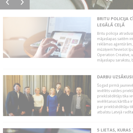
BRITU POLICIJA
LEGĀLĀ CEĻĀ
Britu policija atradus
mājaslapas saitēm in
reklāmas aģentūrām, pā
mūziķiem?Ieviešot ī
Operation Creative, un
mājaslapu sarakstu, bri
DARBU UZSĀKUSI
Šogad pirmā jaunievēl
ievēlēts valdes prie
priekšsēdētājs tika i
ievēlēšanas kārtība ir
par priekšsēdētāju tik
atbalstu Latvijā radīt
5 LIETAS, KURAS