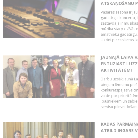
ATSKAŅOŠANU PU
Vasaras sezona ir jau 
gadatirgu, koncertu,
sastāvdaļa ir mūzikas 
mūzika starp dzīvās m
amatnieku gadatirgū, 
Uzzini piecas lietas, ku
JAUNAJĀ LAIPA 
ENTUZIASTI. UZZ
AKTIVITĀTĒM!
Darbu uzsāk jaunā LaI
pieņem lēmumu piešķi
konkurētspējas veicin
valde par prioritātēm 
īpašniekiem un sabie
servisu pilnveidošanu 
KĀDAS PĀRMAIŅAS
ATBILD INGARS V