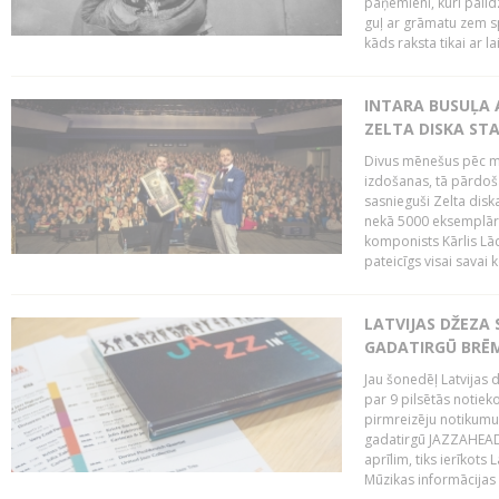
paņēmieni, kuri palī
guļ ar grāmatu zem s
kāds raksta tikai ar la
INTARA BUSUĻA 
ZELTA DISKA ST
Divus mēnešus pēc m
izdošanas, tā pārdoša
sasnieguši Zelta dis
nekā 5000 eksemplāro
komponists Kārlis Lāc
pateicīgs visai sava
LATVIJAS DŽEZA 
GADATIRGŪ BRĒ
Jau šonedēļ Latvijas d
par 9 pilsētās notie
pirmreizēju notikumu 
gadatirgū JAZZAHEAD!,
aprīlim, tiks ierīkots
Mūzikas informācijas c