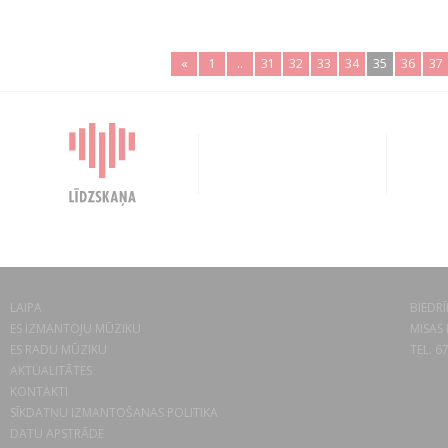
«
1
..
31
32
33
34
35
36
37
LAIPA
BIEDRĪ
ES IZMANTOJU MŪZIKU
MISAS 
ES RADU MŪZIKU
TEL. 6
AKTUALITĀTES
KONTAKTI
SĪKDATŅU IZMANTOŠANAS POLITIKA
DATU APSTRĀDE