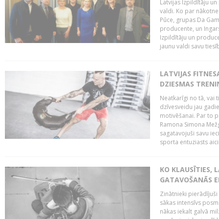
Latvijas Izpildītāju 
valdi. Ko par nākotne
Pūce, grupas Da Gamba
producente, un Ingars
Izpildītāju un produc
jaunu valdi savu tiesīb
LATVIJAS FITNES
DZIESMAS TREN
Neatkarīgi no tā, vai 
dzīvesveidu jau gadie
motivēšanai. Par to pār
Ramona Simona Mežga
sagatavojuši savu iec
sporta entuziasts aicin
KO KLAUSĪTIES,
GATAVOŠANĀS E
Zinātnieki pierādījuš
sākas intensīvs posms
nākas iekalt galvā mi