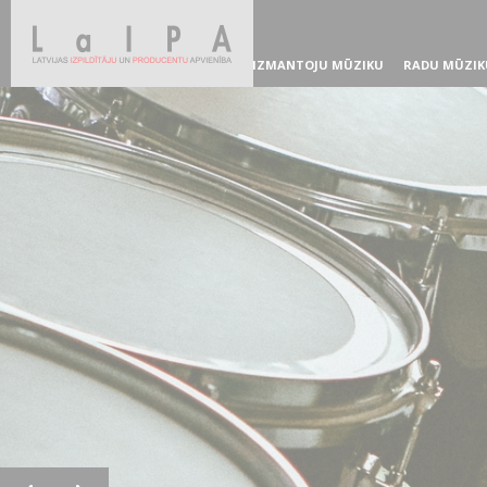
IZMANTOJU MŪZIKU
RADU MŪZIK