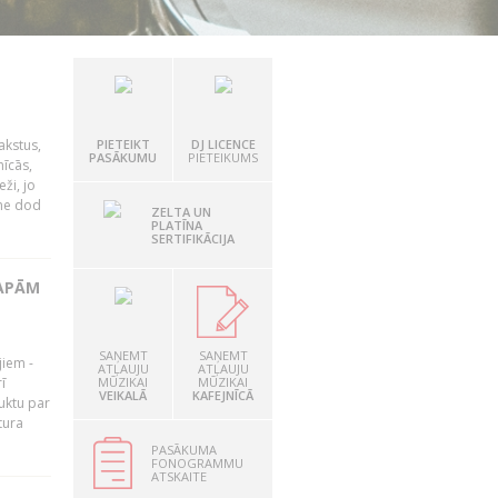
akstus,
PIETEIKT
DJ LICENCE
PASĀKUMU
PIETEIKUMS
nīcās,
ži, jo
tne dod
ZELTA UN
PLATĪNA
SERTIFIKĀCIJA
LAPĀM
SAŅEMT
SAŅEMT
jiem -
ATĻAUJU
ATĻAUJU
ī
MŪZIKAI
MŪZIKAI
VEIKALĀ
KAFEJNĪCĀ
uktu par
tura
PASĀKUMA
FONOGRAMMU
ATSKAITE