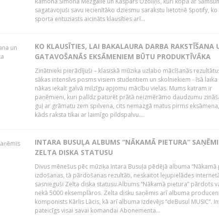
Ramona Simona Mežgaile un Kaspars Ozoliņš, kuri kopā ar Samsu
sagatavojuši savu iecienītāko dziesmu sarakstu lietotnē Spotify, ko 
sporta entuziasts aicināts klausīties arī...
KO KLAUSĪTIES, LAI BAKALAURA DARBA RAKSTĪŠANA 
GATAVOŠANĀS EKSĀMENIEM BŪTU PRODUKTĪVĀKA
Zinātnieki pierādījuši – klasiskā mūzika uzlabo mācīšanās rezultātu
sākas intensīvs posms visiem studentiem un skolniekiem - īsā laika
nākas iekalt galvā milzīgu apjomu mācību vielas. Mums katram ir
paņēmieni, kuri palīdz paturēt prātā neizmērāmo daudzumu zināša
guļ ar grāmatu zem spilvena, cits nemazgā matus pirms eksāmena,
kāds raksta tikai ar laimīgo pildspalvu....
INTARA BUSUĻA ALBUMS “NĀKAMĀ PIETURA” SAŅĒMI
ZELTA DISKA STATUSU
Divus mēnešus pēc mūziķa Intara Busuļa pēdējā albuma “Nākamā 
izdošanas, tā pārdošanas rezultāti, neskaitot lejupielādes internet
sasnieguši Zelta diska statusu.Albums “Nākamā pietura” pārdots v
nekā 5000 eksemplāros. Zelta disku saņēmis arī albuma producen
komponists Kārlis Lācis, kā arī albuma izdevējs “deBusul MUSIC”. Int
pateicīgs visai savai komandai Abonementa...