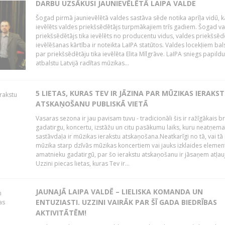
DARBU UZSĀKUSI JAUNIEVĒLĒTĀ LAIPA VALDE
Šogad pirmā jaunievēlētā valdes sastāva sēde notika aprīļa vidū, k
ievēlēts valdes priekšsēdētājs turpmākajiem trīs gadiem. Šogad v
priekšsēdētājs tika ievēlēts no producentu vidus, valdes priekšsēd
ievēlēšanas kārtība ir noteikta LaIPA statūtos. Valdes locekļiem bal
par priekšsēdētāju tika ievēlēta Elita Mīlgrāve. LaIPA sniegs papild
atbalstu Latvijā radītas mūzikas...
5 LIETAS, KURAS TEV IR JĀZINA PAR MŪZIKAS IERAKS
ATSKAŅOŠANU PUBLISKĀ VIETĀ
Vasaras sezona ir jau pavisam tuvu - tradicionāli šis ir ražīgākais 
gadatirgu, koncertu, izstāžu un citu pasākumu laiks, kuru neatņe
sastāvdaļa ir mūzikas ierakstu atskaņošana.Neatkarīgi no tā, vai tā 
mūzika starp dzīvās mūzikas koncertiem vai jauks izklaides elemen
amatnieku gadatirgū, par šo ierakstu atskaņošanu ir jāsaņem atļau
Uzzini piecas lietas, kuras Tev ir...
JAUNAJĀ LAIPA VALDĒ – LIELISKA KOMANDA UN
ENTUZIASTI. UZZINI VAIRĀK PAR ŠĪ GADA BIEDRĪBAS
AKTIVITĀTĒM!