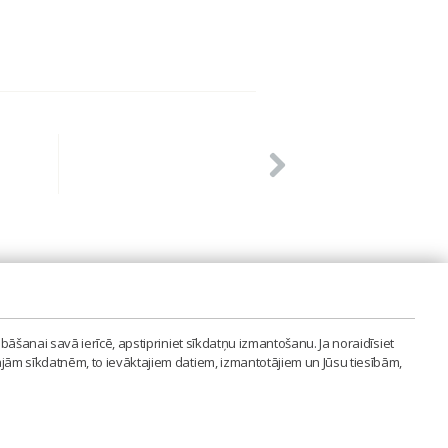
PVIENĪBA'
bāšanai savā ierīcē, apstipriniet sīkdatņu izmantošanu. Ja noraidīsiet
LAIPA.ORG
ajām sīkdatnēm, to ievāktajiem datiem, izmantotājiem un Jūsu tiesībām,