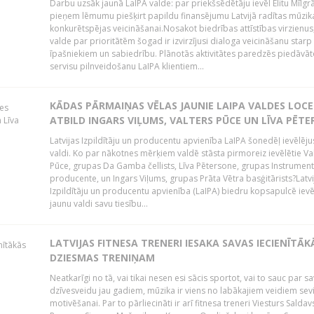
Darbu uzsāk jaunā LaIPA valde: par priekšsēdētāju ievēl Elitu Mīlgrā
pieņem lēmumu piešķirt papildu finansējumu Latvijā radītas mūzik
konkurētspējas veicināšanai.Nosakot biedrības attīstības virzienus
valde par prioritātēm šogad ir izvirzījusi dialoga veicināšanu starp 
īpašniekiem un sabiedrību. Plānotās aktivitātes paredzēs piedāvāt
servisu pilnveidošanu LaIPA klientiem...
KĀDAS PĀRMAIŅAS VĒLAS JAUNIE LAIPA VALDES LOCE
ATBILD INGARS VIĻUMS, VALTERS PŪCE UN LĪVA PĒT
Latvijas Izpildītāju un producentu apvienība LaIPA šonedēļ ievēlēju
valdi. Ko par nākotnes mērķiem valdē stāsta pirmoreiz ievēlētie Va
Pūce, grupas Da Gamba čellists, Līva Pētersone, grupas Instrument
producente, un Ingars Viļums, grupas Prāta Vētra basģitārists?Latvi
Izpildītāju un producentu apvienība (LaIPA) biedru kopsapulcē ievē
jaunu valdi savu tiesību...
LATVIJAS FITNESA TRENERI IESAKA SAVAS IECIENĪTĀK
DZIESMAS TRENIŅAM
Neatkarīgi no tā, vai tikai nesen esi sācis sportot, vai to sauc par s
dzīvesveidu jau gadiem, mūzika ir viens no labākajiem veidiem sev
motivēšanai. Par to pārliecināti ir arī fitnesa treneri Viesturs Saldav