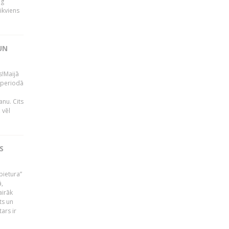
ng
ikviens
UN
s!Maijā
 periodā
nu. Cits
 vēl
S
pietura”
ā,
airāk
ts un
ars ir