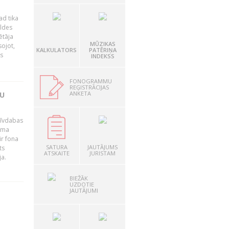
ad tika
aldes
ētāja
MŪZIKAS
sojot,
KALKULATORS
PATĒRIŅA
us
INDEKSS
FONOGRAMMU
REĢISTRĀCIJAS
ANKETA
TU
brīvdabas
mama
ir fona
SATURA
JAUTĀJUMS
ts
ATSKAITE
JURISTAM
ja.
BIEŽĀK
UZDOTIE
JAUTĀJUMI