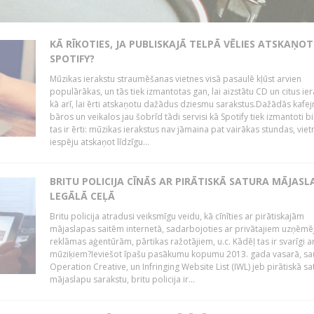
KĀ RĪKOTIES, JA PUBLISKAJĀ TELPĀ VĒLIES ATSKAŅOT
SPOTIFY?
Mūzikas ierakstu straumēšanas vietnes visā pasaulē kļūst arvien
populārākas, un tās tiek izmantotas gan, lai aizstātu CD un citus ier
kā arī, lai ērti atskaņotu dažādus dziesmu sarakstus.Dažādās kafej
bāros un veikalos jau šobrīd tādi servisi kā Spotify tiek izmantoti bie
tas ir ērti: mūzikas ierakstus nav jāmaina pat vairākas stundas, vie
iespēju atskaņot līdzīgu...
BRITU POLICIJA CĪNĀS AR PIRĀTISKĀ SATURA MĀJAS
LEGĀLĀ CEĻĀ
Britu policija atradusi veiksmīgu veidu, kā cīnīties ar pirātiskajām
mājaslapas saitēm internetā, sadarbojoties ar privātajiem uzņēmē
reklāmas aģentūrām, pārtikas ražotājiem, u.c. Kādēļ tas ir svarīgi ar
mūziķiem?Ieviešot īpašu pasākumu kopumu 2013. gada vasarā, sa
Operation Creative, un Infringing Website List (IWL) jeb pirātiskā sa
mājaslapu sarakstu, britu policija ir...