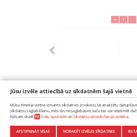
«
1
..
Jūsu izvēle attiecībā uz sīkdatnēm šajā vietnē
LAIPA
ES IZMANTOJU MŪZIKU
Mūsu tīmekļa vietne izmanto sīkdatnes (cookies), lai analizētu datuplūsmu
ES RADU MŪZIKU
sīkdatņu saglabāšanu, mēs tās nesaglabāsim, taču tas var ietekmēt dažu 
AKTUALITĀTES
lūdzam skatīt
Datu apstrāde
un
Sīkdatņu izmantošanas politika
.
KONTAKTI
SĪKDATŅU IZMANTOŠANAS POLITIKA
APSTIPRINĀT VISAS
NORAIDĪT IZVĒLES SĪKDATNES
IEST
DATU APSTRĀDE