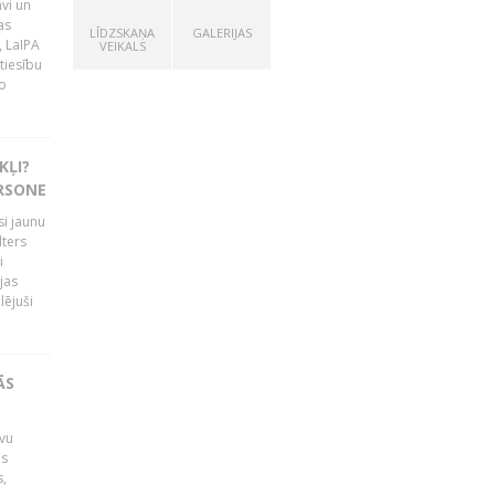
vi un
as
LĪDZSKAŅA
GALERIJAS
, LaIPA
VEIKALS
tiesību
o
KĻI?
ERSONE
si jaunu
lters
i
jas
lējuši
ĀS
avu
is
s,