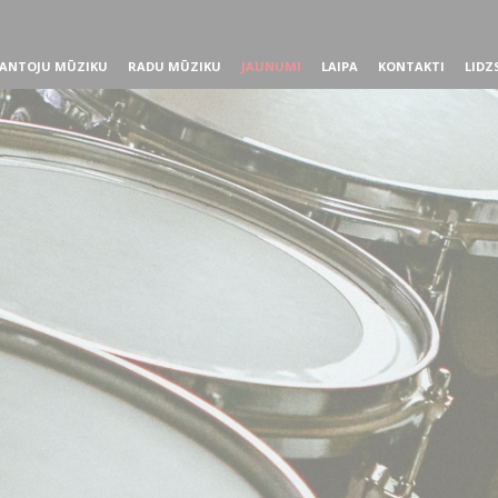
ANTOJU MŪZIKU
RADU MŪZIKU
JAUNUMI
LAIPA
KONTAKTI
LIDZ