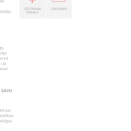
te:
LĪDZSKAŅA
GALERIJAS
tāstīja
VEIKALS
gs.
zēja
lurred
t Up
relam
T SAVU
Bet kas
esūtītais
adzīgas,