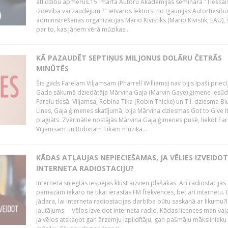
atlīdzību apmērus.15. martā Autoru Akadēmijas semināra "Tiešsais
izdevība vai zaudējumi?" ietvaros lektors no Igaunijas Autortiesību
administrēšanas organizācijas Mario Kivistiks (Mario Kivistik, EAÜ), s
par to, kas jāņem vērā mūzikas...
KĀ PAZAUDĒT SEPTIŅUS MILJONUS DOLĀRU ČETRĀS
MINŪTĒS
Šis gads Farelam Viljamsam (Pharrell Williams) nav bijis īpaši priecī
Gada sākumā dziedātāja Mārvina Gaja (Marvin Gaye) ģimene iesūd
Farelu tiesā. Viljamsa, Robina Tika (Robin Thicke) un T.I. dziesma B
Lines, Gaja ģimenes skatījumā, bija Mārvina dziesmas Got to Give I
plaģiāts. Zvērinātie nostājās Mārvina Gaja ģimenes pusē, liekot Fa
Viljamsam un Robinam Tikam mūziķa...
KĀDAS ATĻAUJAS NEPIECIEŠAMAS, JA VĒLIES IZVEIDO
INTERNETA RADIOSTACIJU?
Interneta sniegtās iespējas kļūst aizvien plašākas. Arī radiostacijas
pamazām iekaro ne tikai ierastās FM frekvences, bet arī internetu. 
jādara, lai interneta radiostacijas darbība būtu saskaņā ar likumu?I
jautājums: Vēlos izveidot interneta radio. Kādas licences man vaj
ja vēlos atskaņot gan ārzemju izpildītāju, gan pašmāju mākslinieku