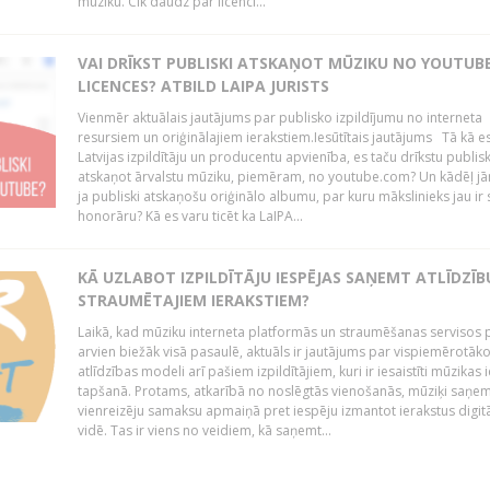
mūziku. Cik daudz par licenci...
VAI DRĪKST PUBLISKI ATSKAŅOT MŪZIKU NO YOUTUBE
LICENCES? ATBILD LAIPA JURISTS
Vienmēr aktuālais jautājums par publisko izpildījumu no interneta
resursiem un oriģinālajiem ierakstiem.Iesūtītais jautājums Tā kā e
Latvijas izpildītāju un producentu apvienība, es taču drīkstu publisk
atskaņot ārvalstu mūziku, piemēram, no youtube.com? Un kādēļ j
ja publiski atskaņošu oriģinālo albumu, par kuru mākslinieks jau ir
honorāru? Kā es varu ticēt ka LaIPA...
KĀ UZLABOT IZPILDĪTĀJU IESPĒJAS SAŅEMT ATLĪDZĪB
STRAUMĒTAJIEM IERAKSTIEM?
Laikā, kad mūziku interneta platformās un straumēšanas servisos 
arvien biežāk visā pasaulē, aktuāls ir jautājums par vispiemērotāk
atlīdzības modeli arī pašiem izpildītājiem, kuri ir iesaistīti mūzikas 
tapšanā. Protams, atkarībā no noslēgtās vienošanās, mūziķi saņe
vienreizēju samaksu apmaiņā pret iespēju izmantot ierakstus digitā
vidē. Tas ir viens no veidiem, kā saņemt...