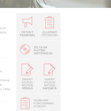
A) un
utoru
PIETEIKT
DJ LICENCE
PASĀKUMU
PIETEIKUMS
ZELTA UN
PLATĪNA
SERTIFIKĀCIJA
un
SAŅEMT
SAŅEMT
persona,
ATĻAUJU
ATĻAUJU
da
MŪZIKAI
MŪZIKAI
VEIKALĀ
KAFEJNĪCĀ
s, cirka
PASĀKUMA
FONOGRAMMU
ATSKAITE