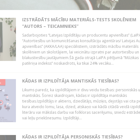
IZSTRĀDĀTS MĀCĪBU MATERIĀLS-TESTS SKOLĒNIEM
“AUTORS – TEICAMNIEKS”
Sadarbojoties “Latvijas Izpildītāju un producentu apvienības” (LaIP
“Autortiesību un komunicēšanas konsultāciju aģentūras/ Latvijas A
apvienības” (AKKA/LAA) speciālistiem, izstrādāts mācību materiāls
skolēniem un skolotājiem, lai veicinātu izpratni par autortiesību un
blakustiesību jautājumiem.Šā gada otrajā LaIPA pētījumā “Mūzikas
patēriņa indekss” noskaidrots, ka tikai 24% vecāku...
KĀDAS IR IZPILDĪTĀJA MANTISKĀS TIESĪBAS?
Likums paredz, ka izpildītājiem ir divu veidu tiesības: personiskās 
mantiskās. Šoreiz skaidrojam, kādas ir izpildītāja mantiskās
tiesības.Izpildītājs ir aktieris, dziedātājs, mūziķis, dejotājs vai cita 
kura atveido lomu, lasa, dzied, atskaņo vai kādā citādā veidā izpil
literāru vai mākslas darbu vai folkloras sacerējumu, sniedz estrāde
vai leļļu priekšnesumu. Izpildītāji...
KĀDAS IR IZPILDĪTĀJA PERSONISKĀS TIESĪBAS?