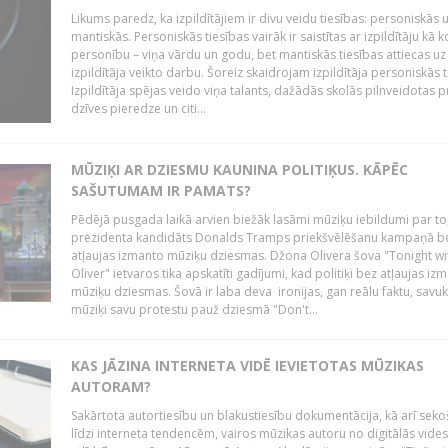
Likums paredz, ka izpildītājiem ir divu veidu tiesības: personiskās 
mantiskās. Personiskās tiesības vairāk ir saistītas ar izpildītāju kā 
personību – viņa vārdu un godu, bet mantiskās tiesības attiecas uz
izpildītāja veikto darbu. Šoreiz skaidrojam izpildītāja personiskās t
Izpildītāja spējas veido viņa talants, dažādās skolās pilnveidotas 
dzīves pieredze un citi...
MŪZIĶI AR DZIESMU KAUNINA POLITIĶUS. KĀPĒC
SAŠUTUMAM IR PAMATS?
Pēdējā pusgada laikā arvien biežāk lasāmi mūziķu iebildumi par to
prezidenta kandidāts Donalds Tramps priekšvēlēšanu kampaņā b
atļaujas izmanto mūziķu dziesmas. Džona Olivera šova "Tonight wi
Oliver" ietvaros tika apskatīti gadījumi, kad politiķi bez atļaujas iz
mūziķu dziesmas. Šovā ir laba deva ironijas, gan reālu faktu, savuk
mūziķi savu protestu pauž dziesmā "Don't...
KAS JĀZINA INTERNETA VIDĒ IEVIETOTAS MŪZIKAS
AUTORAM?
Sakārtota autortiesību un blakustiesību dokumentācija, kā arī sek
līdzi interneta tendencēm, vairos mūzikas autoru no digitālās vides