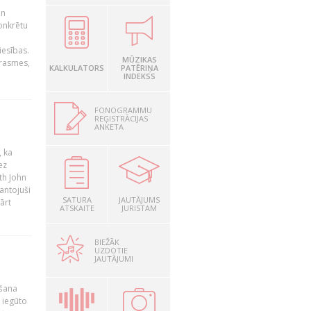
un
konkrētu
iesības.
MŪZIKAS
prasmes,
KALKULATORS
PATĒRIŅA
INDEKSS
FONOGRAMMU
REĢISTRĀCIJAS
ANKETA
, ka
ez
th John
mantojuši
SATURA
JAUTĀJUMS
ārt
ATSKAITE
JURISTAM
BIEŽĀK
UZDOTIE
JAUTĀJUMI
ošana
 iegūto