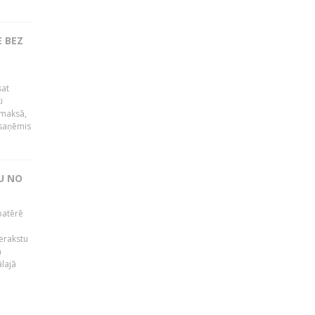
 BEZ
sat
i
āmaksā,
 saņēmis
U NO
patērē
o
ierakstu
m
lajā