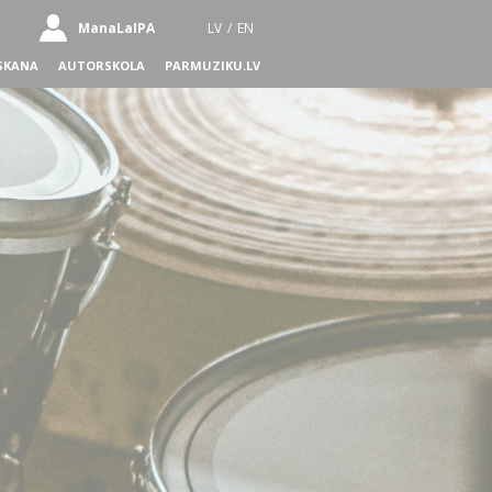
ManaLaIPA
LV
/
EN
SKANA
AUTORSKOLA
PARMUZIKU.LV