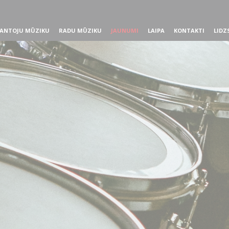
ANTOJU MŪZIKU
RADU MŪZIKU
JAUNUMI
LAIPA
KONTAKTI
LIDZ