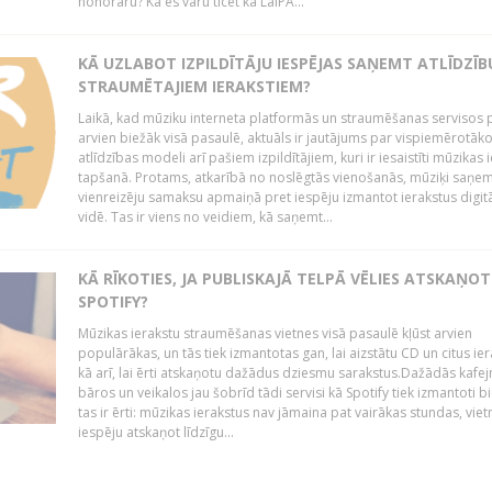
honorāru? Kā es varu ticēt ka LaIPA...
KĀ UZLABOT IZPILDĪTĀJU IESPĒJAS SAŅEMT ATLĪDZĪB
STRAUMĒTAJIEM IERAKSTIEM?
Laikā, kad mūziku interneta platformās un straumēšanas servisos 
arvien biežāk visā pasaulē, aktuāls ir jautājums par vispiemērotāk
atlīdzības modeli arī pašiem izpildītājiem, kuri ir iesaistīti mūzikas 
tapšanā. Protams, atkarībā no noslēgtās vienošanās, mūziķi saņe
vienreizēju samaksu apmaiņā pret iespēju izmantot ierakstus digitā
vidē. Tas ir viens no veidiem, kā saņemt...
KĀ RĪKOTIES, JA PUBLISKAJĀ TELPĀ VĒLIES ATSKAŅOT
SPOTIFY?
Mūzikas ierakstu straumēšanas vietnes visā pasaulē kļūst arvien
populārākas, un tās tiek izmantotas gan, lai aizstātu CD un citus ier
kā arī, lai ērti atskaņotu dažādus dziesmu sarakstus.Dažādās kafej
bāros un veikalos jau šobrīd tādi servisi kā Spotify tiek izmantoti bie
tas ir ērti: mūzikas ierakstus nav jāmaina pat vairākas stundas, vie
iespēju atskaņot līdzīgu...