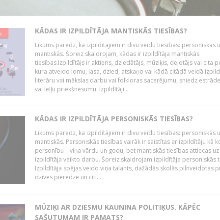
KĀDAS IR IZPILDĪTĀJA MANTISKĀS TIESĪBAS?
Likums paredz, ka izpildītājiem ir divu veidu tiesības: personiskās 
mantiskās. Šoreiz skaidrojam, kādas ir izpildītāja mantiskās
tiesības.Izpildītājs ir aktieris, dziedātājs, mūziķis, dejotājs vai cita 
kura atveido lomu, lasa, dzied, atskaņo vai kādā citādā veidā izpil
literāru vai mākslas darbu vai folkloras sacerējumu, sniedz estrāde
vai leļļu priekšnesumu. Izpildītāji...
KĀDAS IR IZPILDĪTĀJA PERSONISKĀS TIESĪBAS?
Likums paredz, ka izpildītājiem ir divu veidu tiesības: personiskās 
mantiskās. Personiskās tiesības vairāk ir saistītas ar izpildītāju kā 
personību – viņa vārdu un godu, bet mantiskās tiesības attiecas uz
izpildītāja veikto darbu. Šoreiz skaidrojam izpildītāja personiskās t
Izpildītāja spējas veido viņa talants, dažādās skolās pilnveidotas 
dzīves pieredze un citi...
MŪZIĶI AR DZIESMU KAUNINA POLITIĶUS. KĀPĒC
SAŠUTUMAM IR PAMATS?