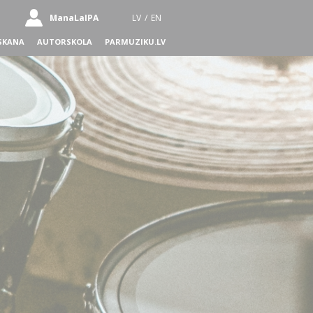
ManaLaIPA
LV
/
EN
SKANA
AUTORSKOLA
PARMUZIKU.LV