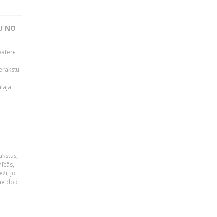
U NO
patērē
o
ierakstu
m
lajā
akstus,
nīcās,
ži, jo
tne dod