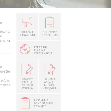
un
persona,
PIETEIKT
DJ LICENCE
PASĀKUMU
PIETEIKUMS
da
s, cirka
ZELTA UN
PLATĪNA
SERTIFIKĀCIJA
un
konkrētu
SAŅEMT
SAŅEMT
iesības.
ATĻAUJU
ATĻAUJU
prasmes,
MŪZIKAI
MŪZIKAI
VEIKALĀ
KAFEJNĪCĀ
PASĀKUMA
FONOGRAMMU
ATSKAITE