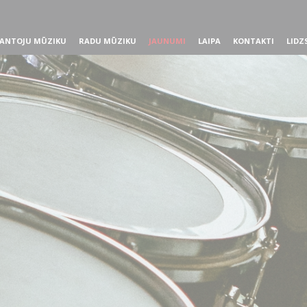
ANTOJU MŪZIKU
RADU MŪZIKU
JAUNUMI
LAIPA
KONTAKTI
LIDZ