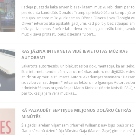
Pēdējā pusgada laikā arvien biežāk lasāmi mūziķu iebildumi par to
prezidenta kandidāts Donalds Tramps priekšvēlēšanu kampaņā b
atļaujas izmanto mūziķu dziesmas. Džona Olivera šova "Tonight wi
Oliver" ietvaros tika apskatīti gadījumi, kad politiķi bez atļaujas iz
mūziķu dziesmas. Šovā ir laba deva ironijas, gan reālu faktu, savuk
mūziķi savu protestu pauž dziesmā "Don't...
KAS JĀZINA INTERNETA VIDĒ IEVIETOTAS MŪZIKAS
AUTORAM?
Sakārtota autortiesību un blakustiesību dokumentācija, kā arī sek
līdzi interneta tendencēm, vairos mūzikas autoru no digitālās vides
atlīdzību apmērus.15. martā Autoru Akadēmijas semināra "Tiešsais
izdevība vai zaudējumi?" ietvaros lektors no Igaunijas Autortiesību
administrēšanas organizācijas Mario Kivistiks (Mario Kivistik, EAÜ), s
par to, kas jāņem vērā mūzikas...
KĀ PAZAUDĒT SEPTIŅUS MILJONUS DOLĀRU ČETRĀS
MINŪTĒS
Šis gads Farelam Viljamsam (Pharrell Williams) nav bijis īpaši priecī
Gada sākumā dziedātāja Mārvina Gaja (Marvin Gaye) ģimene iesūd