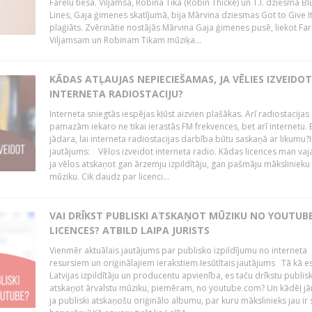
Farelu tiesā. Viljamsa, Robina Tika (Robin Thicke) un T.I. dziesma B
Lines, Gaja ģimenes skatījumā, bija Mārvina dziesmas Got to Give I
plaģiāts. Zvērinātie nostājās Mārvina Gaja ģimenes pusē, liekot Fa
Viljamsam un Robinam Tikam mūziķa...
KĀDAS ATĻAUJAS NEPIECIEŠAMAS, JA VĒLIES IZVEIDO
INTERNETA RADIOSTACIJU?
Interneta sniegtās iespējas kļūst aizvien plašākas. Arī radiostacijas
pamazām iekaro ne tikai ierastās FM frekvences, bet arī internetu. 
jādara, lai interneta radiostacijas darbība būtu saskaņā ar likumu?I
jautājums: Vēlos izveidot interneta radio. Kādas licences man vaj
ja vēlos atskaņot gan ārzemju izpildītāju, gan pašmāju mākslinieku
mūziku. Cik daudz par licenci...
VAI DRĪKST PUBLISKI ATSKAŅOT MŪZIKU NO YOUTUBE
LICENCES? ATBILD LAIPA JURISTS
Vienmēr aktuālais jautājums par publisko izpildījumu no interneta
resursiem un oriģinālajiem ierakstiem.Iesūtītais jautājums Tā kā e
Latvijas izpildītāju un producentu apvienība, es taču drīkstu publisk
atskaņot ārvalstu mūziku, piemēram, no youtube.com? Un kādēļ j
ja publiski atskaņošu oriģinālo albumu, par kuru mākslinieks jau ir