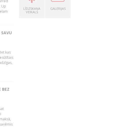
lurred
t Up
LĪDZSKAŅA
GALERIJAS
relam
VEIKALS
T SAVU
Bet kas
esūtītais
adzīgas,
 BEZ
sat
i
āmaksā,
 saņēmis