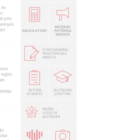
, ka
ez
th John
mantojuši
MŪZIKAS
ārt
KALKULATORS
PATĒRIŅA
INDEKSS
FONOGRAMMU
REĢISTRĀCIJAS
ANKETA
ošana
 iegūto
te:
SATURA
JAUTĀJUMS
tāstīja
ATSKAITE
JURISTAM
BIEŽĀK
UZDOTIE
JAUTĀJUMI
gs.
zēja