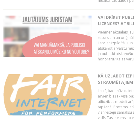
mūziku. Cik daudz par 
VAI DRĪKST PUB
LICENCES? ATBIL
Vienmēr aktuālais jau
resursiem un oriģināl
Latvijas izpildītāju u
atskaņot ārvalstu mū
ja publiski atskaņošu
honorāru? Kā es varu t
KĀ UZLABOT IZPI
STRAUMĒTAJIEM 
Laikā, kad mūziku in
arvien biežāk visā pa
atlīdzības modeli arī 
tapšanā. Protams, at
vienreizēju samaksu a
vidē. Tas ir viens no 