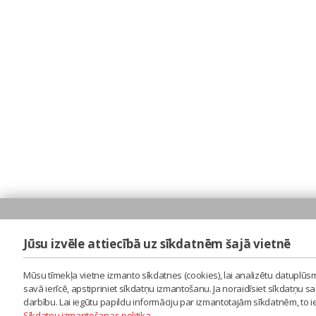
Jūsu izvēle attiecībā uz sīkdatnēm šajā vietnē
Mūsu tīmekļa vietne izmanto sīkdatnes (cookies), lai analizētu datuplūsm
savā ierīcē, apstipriniet sīkdatņu izmantošanu. Ja noraidīsiet sīkdatņu 
darbību. Lai iegūtu papildu informāciju par izmantotajām sīkdatnēm, to 
Sīkdatņu izmantošanas politika
.