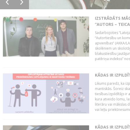
IZSTRĀDĀTS MĀC
“AUTORS – TEIC
Sadarbojoties “Latvij
“Autortiesību un komu
apvienības” (AKKA/LAA
skolēniem un skolotāji
blakustiesību jautāj
patēriņa indekss” nos
KĀDAS IR IZPILD
Likums paredz, ka izpi
mantiskās. Šoreiz ska
tiesības.Izpildītājs ir
kura atveido lomu, la
literāru vai mākslas 
vai leļļu priekšnesumu. 
KĀDAS IR IZPILD