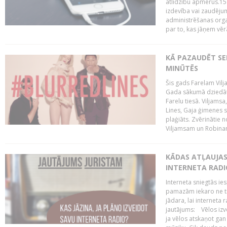
atlīdzību apmērus.15
izdevība vai zaudējum
administrēšanas organi
par to, kas jāņem vēr
KĀ PAZAUDĒT SE
MINŪTĒS
Šis gads Farelam Vilja
Gada sākumā dziedātā
Farelu tiesā. Viljamsa
Lines, Gaja ģimenes s
plaģiāts. Zvērinātie 
Viljamsam un Robinam
KĀDAS ATĻAUJAS 
INTERNETA RADI
Interneta sniegtās ies
pamazām iekaro ne tik
jādara, lai interneta 
jautājums: Vēlos izve
ja vēlos atskaņot gan