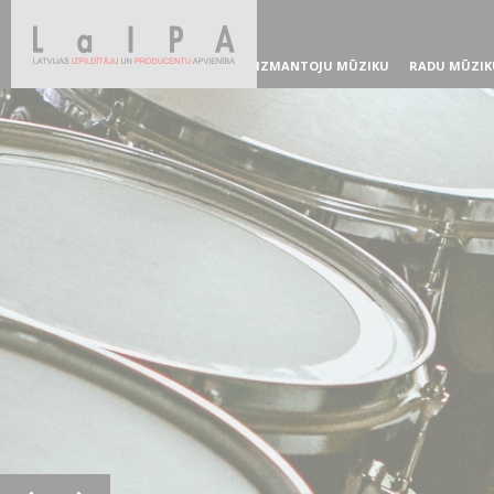
IZMANTOJU MŪZIKU
RADU MŪZIK