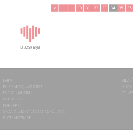
«
1
..
30
31
32
33
34
35
36
LAIPA
BIEDRĪ
ES IZMANTOJU MŪZIKU
MISAS 
ES RADU MŪZIKU
TEL. 6
AKTUALITĀTES
KONTAKTI
SĪKDATŅU IZMANTOŠANAS POLITIKA
DATU APSTRĀDE