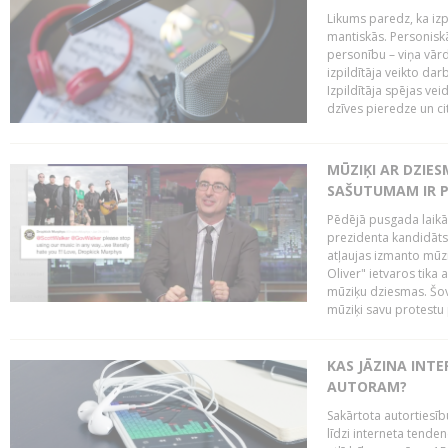
Likums paredz, ka izpi
mantiskās. Personiskās
personību – viņa vārd
izpildītāja veikto dar
Izpildītāja spējas ve
dzīves pieredze un citi
MŪZIĶI AR DZIES
SAŠUTUMAM IR 
Pēdējā pusgada laikā 
prezidenta kandidāt
atļaujas izmanto mūz
Oliver" ietvaros tika 
mūziķu dziesmas. Šovā
mūziķi savu protestu 
KAS JĀZINA INTE
AUTORAM?
Sakārtota autortiesīb
līdzi interneta tende