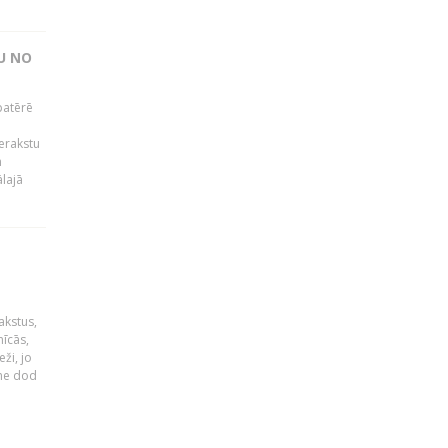
U NO
patērē
o
ierakstu
m
lajā
akstus,
nīcās,
ži, jo
tne dod