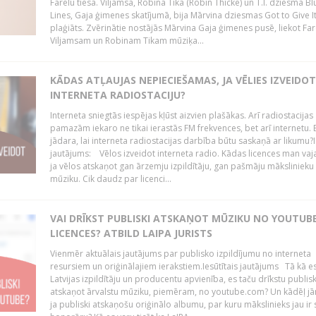
Farelu tiesā. Viljamsa, Robina Tika (Robin Thicke) un T.I. dziesma B
Lines, Gaja ģimenes skatījumā, bija Mārvina dziesmas Got to Give I
plaģiāts. Zvērinātie nostājās Mārvina Gaja ģimenes pusē, liekot Fa
Viljamsam un Robinam Tikam mūziķa...
KĀDAS ATĻAUJAS NEPIECIEŠAMAS, JA VĒLIES IZVEIDO
INTERNETA RADIOSTACIJU?
Interneta sniegtās iespējas kļūst aizvien plašākas. Arī radiostacijas
pamazām iekaro ne tikai ierastās FM frekvences, bet arī internetu. 
jādara, lai interneta radiostacijas darbība būtu saskaņā ar likumu?I
jautājums: Vēlos izveidot interneta radio. Kādas licences man vaj
ja vēlos atskaņot gan ārzemju izpildītāju, gan pašmāju mākslinieku
mūziku. Cik daudz par licenci...
VAI DRĪKST PUBLISKI ATSKAŅOT MŪZIKU NO YOUTUBE
LICENCES? ATBILD LAIPA JURISTS
Vienmēr aktuālais jautājums par publisko izpildījumu no interneta
resursiem un oriģinālajiem ierakstiem.Iesūtītais jautājums Tā kā e
Latvijas izpildītāju un producentu apvienība, es taču drīkstu publisk
atskaņot ārvalstu mūziku, piemēram, no youtube.com? Un kādēļ j
ja publiski atskaņošu oriģinālo albumu, par kuru mākslinieks jau ir