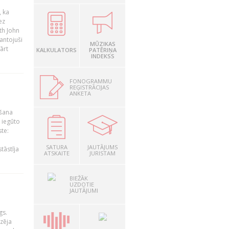
, ka
ez
th John
mantojuši
MŪZIKAS
ārt
KALKULATORS
PATĒRIŅA
INDEKSS
FONOGRAMMU
REĢISTRĀCIJAS
ANKETA
ošana
 iegūto
te:
SATURA
JAUTĀJUMS
tāstīja
ATSKAITE
JURISTAM
BIEŽĀK
UZDOTIE
JAUTĀJUMI
gs.
zēja