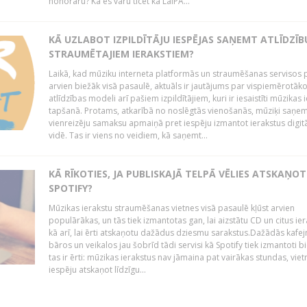
honorāru? Kā es varu ticēt ka LaIPA...
KĀ UZLABOT IZPILDĪTĀJU IESPĒJAS SAŅEMT ATLĪDZĪB
STRAUMĒTAJIEM IERAKSTIEM?
Laikā, kad mūziku interneta platformās un straumēšanas servisos 
arvien biežāk visā pasaulē, aktuāls ir jautājums par vispiemērotāk
atlīdzības modeli arī pašiem izpildītājiem, kuri ir iesaistīti mūzikas 
tapšanā. Protams, atkarībā no noslēgtās vienošanās, mūziķi saņe
vienreizēju samaksu apmaiņā pret iespēju izmantot ierakstus digitā
vidē. Tas ir viens no veidiem, kā saņemt...
KĀ RĪKOTIES, JA PUBLISKAJĀ TELPĀ VĒLIES ATSKAŅOT
SPOTIFY?
Mūzikas ierakstu straumēšanas vietnes visā pasaulē kļūst arvien
populārākas, un tās tiek izmantotas gan, lai aizstātu CD un citus ier
kā arī, lai ērti atskaņotu dažādus dziesmu sarakstus.Dažādās kafej
bāros un veikalos jau šobrīd tādi servisi kā Spotify tiek izmantoti bie
tas ir ērti: mūzikas ierakstus nav jāmaina pat vairākas stundas, vie
iespēju atskaņot līdzīgu...