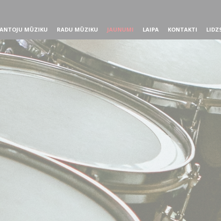
ANTOJU MŪZIKU
RADU MŪZIKU
JAUNUMI
LAIPA
KONTAKTI
LIDZ