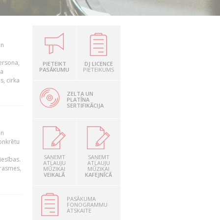
un
persona,
PIETEIKT
DJ LICENCE
PASĀKUMU
PIETEIKUMS
da
s, cirka
ZELTA UN
PLATĪNA
SERTIFIKĀCIJA
un
konkrētu
SAŅEMT
SAŅEMT
iesības.
ATĻAUJU
ATĻAUJU
prasmes,
MŪZIKAI
MŪZIKAI
VEIKALĀ
KAFEJNĪCĀ
PASĀKUMA
FONOGRAMMU
ATSKAITE