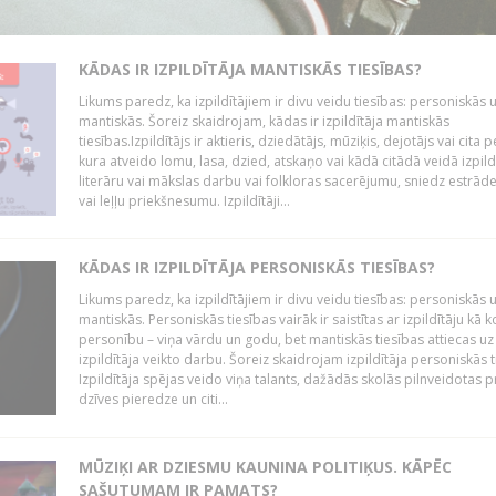
KĀDAS IR IZPILDĪTĀJA MANTISKĀS TIESĪBAS?
Likums paredz, ka izpildītājiem ir divu veidu tiesības: personiskās 
mantiskās. Šoreiz skaidrojam, kādas ir izpildītāja mantiskās
tiesības.Izpildītājs ir aktieris, dziedātājs, mūziķis, dejotājs vai cita 
kura atveido lomu, lasa, dzied, atskaņo vai kādā citādā veidā izpil
literāru vai mākslas darbu vai folkloras sacerējumu, sniedz estrāde
vai leļļu priekšnesumu. Izpildītāji...
KĀDAS IR IZPILDĪTĀJA PERSONISKĀS TIESĪBAS?
Likums paredz, ka izpildītājiem ir divu veidu tiesības: personiskās 
mantiskās. Personiskās tiesības vairāk ir saistītas ar izpildītāju kā 
personību – viņa vārdu un godu, bet mantiskās tiesības attiecas uz
izpildītāja veikto darbu. Šoreiz skaidrojam izpildītāja personiskās t
Izpildītāja spējas veido viņa talants, dažādās skolās pilnveidotas 
dzīves pieredze un citi...
MŪZIĶI AR DZIESMU KAUNINA POLITIĶUS. KĀPĒC
SAŠUTUMAM IR PAMATS?