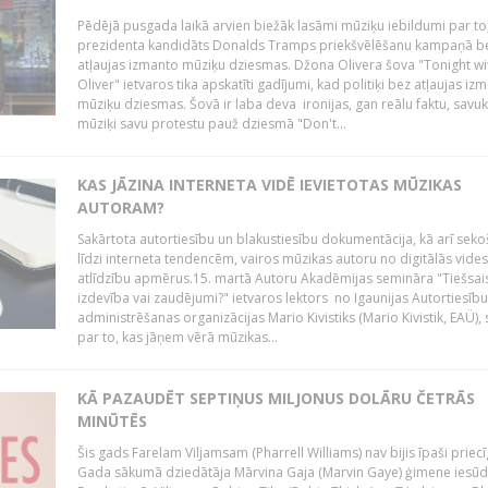
Pēdējā pusgada laikā arvien biežāk lasāmi mūziķu iebildumi par to
prezidenta kandidāts Donalds Tramps priekšvēlēšanu kampaņā b
atļaujas izmanto mūziķu dziesmas. Džona Olivera šova "Tonight wi
Oliver" ietvaros tika apskatīti gadījumi, kad politiķi bez atļaujas iz
mūziķu dziesmas. Šovā ir laba deva ironijas, gan reālu faktu, savuk
mūziķi savu protestu pauž dziesmā "Don't...
KAS JĀZINA INTERNETA VIDĒ IEVIETOTAS MŪZIKAS
AUTORAM?
Sakārtota autortiesību un blakustiesību dokumentācija, kā arī sek
līdzi interneta tendencēm, vairos mūzikas autoru no digitālās vides
atlīdzību apmērus.15. martā Autoru Akadēmijas semināra "Tiešsais
izdevība vai zaudējumi?" ietvaros lektors no Igaunijas Autortiesību
administrēšanas organizācijas Mario Kivistiks (Mario Kivistik, EAÜ), s
par to, kas jāņem vērā mūzikas...
KĀ PAZAUDĒT SEPTIŅUS MILJONUS DOLĀRU ČETRĀS
MINŪTĒS
Šis gads Farelam Viljamsam (Pharrell Williams) nav bijis īpaši priecī
Gada sākumā dziedātāja Mārvina Gaja (Marvin Gaye) ģimene iesūd