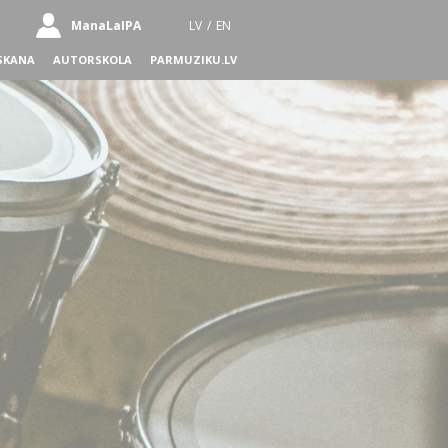
ManaLaIPA
LV
/
EN
SKANA
AUTORSKOLA
PARMUZIKU.LV