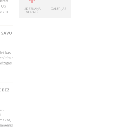
lurred
t Up
LĪDZSKAŅA
GALERIJAS
relam
VEIKALS
T SAVU
Bet kas
esūtītais
adzīgas,
 BEZ
sat
i
āmaksā,
 saņēmis