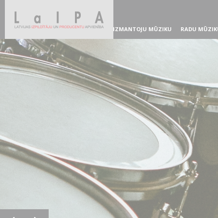
IZMANTOJU MŪZIKU
RADU MŪZIK