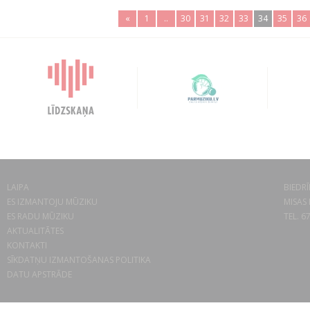
«
1
..
30
31
32
33
34
35
36
LAIPA
BIEDRĪ
ES IZMANTOJU MŪZIKU
MISAS 
ES RADU MŪZIKU
TEL. 6
AKTUALITĀTES
KONTAKTI
SĪKDATŅU IZMANTOŠANAS POLITIKA
DATU APSTRĀDE