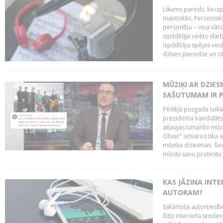
Likums paredz, ka izpi
mantiskās. Personiskās
personību – viņa vārd
izpildītāja veikto dar
Izpildītāja spējas ve
dzīves pieredze un citi
MŪZIĶI AR DZIES
SAŠUTUMAM IR 
Pēdējā pusgada laikā 
prezidenta kandidāt
atļaujas izmanto mūz
Oliver" ietvaros tika 
mūziķu dziesmas. Šovā
mūziķi savu protestu 
KAS JĀZINA INTE
AUTORAM?
Sakārtota autortiesīb
līdzi interneta tende