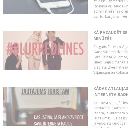
atlīdzību apmērus.15
izdevība vai zaudējum
administrēšanas organi
par to, kas jāņem vēr
KĀ PAZAUDĒT SE
MINŪTĒS
Šis gads Farelam Vilja
Gada sākumā dziedātā
Farelu tiesā. Viljamsa
Lines, Gaja ģimenes s
plaģiāts. Zvērinātie 
Viljamsam un Robinam
KĀDAS ATĻAUJAS 
INTERNETA RADI
Interneta sniegtās ies
pamazām iekaro ne tik
jādara, lai interneta 
jautājums: Vēlos izve
ja vēlos atskaņot gan