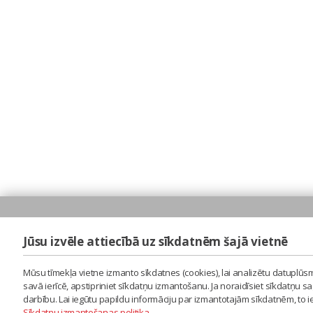
Jūsu izvēle attiecībā uz sīkdatnēm šajā vietnē
Mūsu tīmekļa vietne izmanto sīkdatnes (cookies), lai analizētu datuplūsm
savā ierīcē, apstipriniet sīkdatņu izmantošanu. Ja noraidīsiet sīkdatņu 
darbību. Lai iegūtu papildu informāciju par izmantotajām sīkdatnēm, to 
Sīkdatņu izmantošanas politika
.