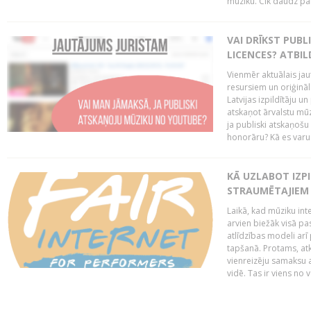
mūziku. Cik daudz par 
VAI DRĪKST PUB
LICENCES? ATBIL
Vienmēr aktuālais jau
resursiem un oriģināl
Latvijas izpildītāju u
atskaņot ārvalstu mū
ja publiski atskaņošu
honorāru? Kā es varu t
KĀ UZLABOT IZPI
STRAUMĒTAJIEM 
Laikā, kad mūziku in
arvien biežāk visā pa
atlīdzības modeli arī 
tapšanā. Protams, at
vienreizēju samaksu a
vidē. Tas ir viens no 