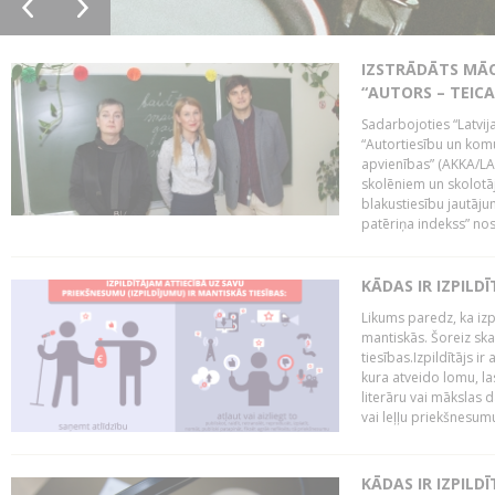
IZSTRĀDĀTS MĀC
“AUTORS – TEIC
Sadarbojoties “Latvij
“Autortiesību un komu
apvienības” (AKKA/LAA
skolēniem un skolotāji
blakustiesību jautāj
patēriņa indekss” nos
KĀDAS IR IZPILD
Likums paredz, ka izpi
mantiskās. Šoreiz ska
tiesības.Izpildītājs ir
kura atveido lomu, la
literāru vai mākslas 
vai leļļu priekšnesumu. 
KĀDAS IR IZPILD