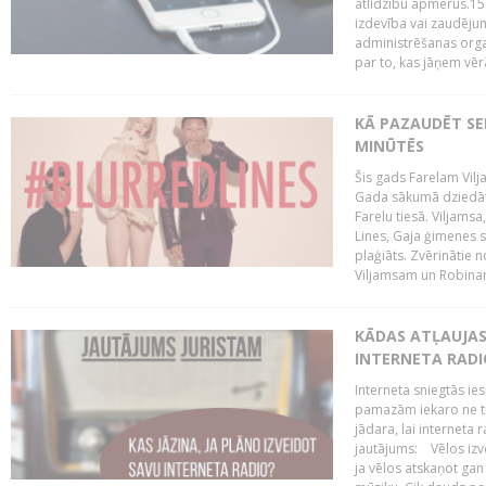
atlīdzību apmērus.15
izdevība vai zaudējum
administrēšanas organi
par to, kas jāņem vēr
KĀ PAZAUDĒT SE
MINŪTĒS
Šis gads Farelam Vilja
Gada sākumā dziedātā
Farelu tiesā. Viljamsa
Lines, Gaja ģimenes s
plaģiāts. Zvērinātie 
Viljamsam un Robinam
KĀDAS ATĻAUJAS 
INTERNETA RADI
Interneta sniegtās ies
pamazām iekaro ne tik
jādara, lai interneta 
jautājums: Vēlos izve
ja vēlos atskaņot gan