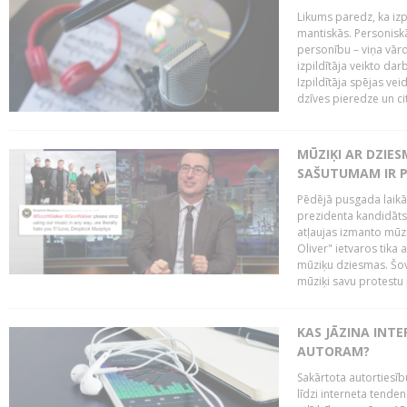
Likums paredz, ka izpi
mantiskās. Personiskās
personību – viņa vārd
izpildītāja veikto dar
Izpildītāja spējas ve
dzīves pieredze un citi
MŪZIĶI AR DZIES
SAŠUTUMAM IR 
Pēdējā pusgada laikā 
prezidenta kandidāt
atļaujas izmanto mūz
Oliver" ietvaros tika 
mūziķu dziesmas. Šovā
mūziķi savu protestu 
KAS JĀZINA INTE
AUTORAM?
Sakārtota autortiesīb
līdzi interneta tende