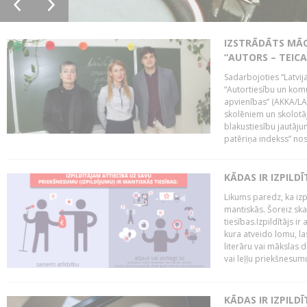
IZSTRĀDĀTS MĀC
“AUTORS – TEIC
Sadarbojoties “Latvij
“Autortiesību un komu
apvienības” (AKKA/LAA
skolēniem un skolotāji
blakustiesību jautāj
patēriņa indekss” nos
KĀDAS IR IZPILD
Likums paredz, ka izpi
mantiskās. Šoreiz ska
tiesības.Izpildītājs ir
kura atveido lomu, la
literāru vai mākslas 
vai leļļu priekšnesumu. 
KĀDAS IR IZPILD