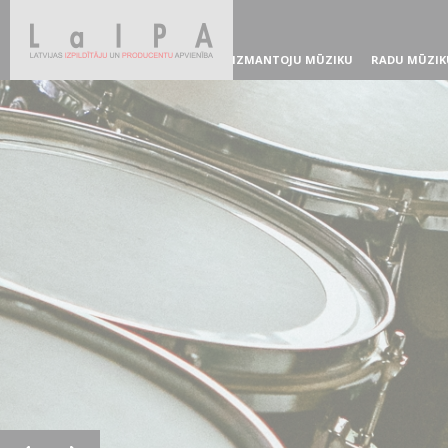
IZMANTOJU MŪZIKU
RADU MŪZIK