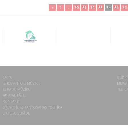
«
1
..
30
31
32
33
34
35
36
LAIPA
BIEDRĪ
ES IZMANTOJU MŪZIKU
MISAS 
ES RADU MŪZIKU
TEL. 6
AKTUALITĀTES
KONTAKTI
SĪKDATŅU IZMANTOŠANAS POLITIKA
DATU APSTRĀDE