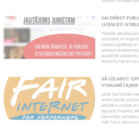
mūziku. Cik daudz par 
VAI DRĪKST PUB
LICENCES? ATBIL
Vienmēr aktuālais jau
resursiem un oriģināl
Latvijas izpildītāju u
atskaņot ārvalstu mū
ja publiski atskaņošu
honorāru? Kā es varu t
KĀ UZLABOT IZPI
STRAUMĒTAJIEM 
Laikā, kad mūziku in
arvien biežāk visā pa
atlīdzības modeli arī 
tapšanā. Protams, at
vienreizēju samaksu a
vidē. Tas ir viens no 