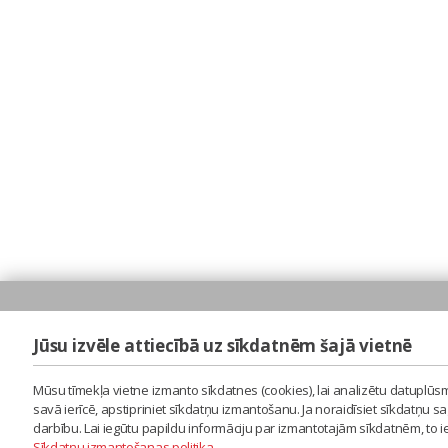
Jūsu izvēle attiecībā uz sīkdatnēm šajā vietnē
Mūsu tīmekļa vietne izmanto sīkdatnes (cookies), lai analizētu datuplūsm
savā ierīcē, apstipriniet sīkdatņu izmantošanu. Ja noraidīsiet sīkdatņu 
darbību. Lai iegūtu papildu informāciju par izmantotajām sīkdatnēm, to 
Sīkdatņu izmantošanas politika
.