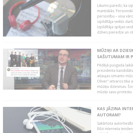
Likums paredz, ka izpi
mantiskās. Personiskās
personību – viņa vārd
izpildītāja veikto dar
Izpildītāja spējas ve
dzīves pieredze un citi
MŪZIĶI AR DZIES
SAŠUTUMAM IR 
Pēdējā pusgada laikā 
prezidenta kandidāt
atļaujas izmanto mūz
Oliver" ietvaros tika 
mūziķu dziesmas. Šovā
mūziķi savu protestu 
KAS JĀZINA INTE
AUTORAM?
Sakārtota autortiesīb
līdzi interneta tende