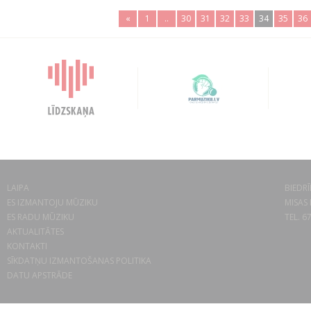
«
1
..
30
31
32
33
34
35
36
LAIPA
BIEDRĪ
ES IZMANTOJU MŪZIKU
MISAS 
ES RADU MŪZIKU
TEL. 6
AKTUALITĀTES
KONTAKTI
SĪKDATŅU IZMANTOŠANAS POLITIKA
DATU APSTRĀDE