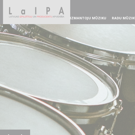
IZMANTOJU MŪZIKU
RADU MŪZIK