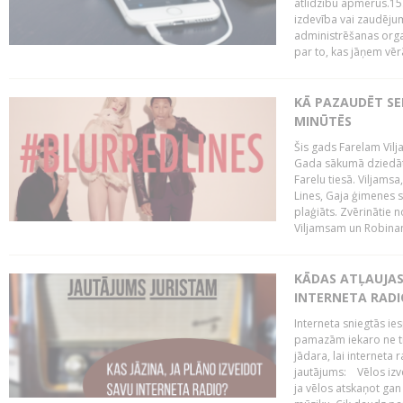
atlīdzību apmērus.15
izdevība vai zaudējum
administrēšanas organi
par to, kas jāņem vēr
KĀ PAZAUDĒT SE
MINŪTĒS
Šis gads Farelam Vilja
Gada sākumā dziedātā
Farelu tiesā. Viljamsa
Lines, Gaja ģimenes s
plaģiāts. Zvērinātie 
Viljamsam un Robinam
KĀDAS ATĻAUJAS 
INTERNETA RADI
Interneta sniegtās ies
pamazām iekaro ne tik
jādara, lai interneta 
jautājums: Vēlos izve
ja vēlos atskaņot gan