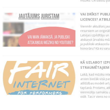
mūziku. Cik daudz par 
VAI DRĪKST PUB
LICENCES? ATBIL
Vienmēr aktuālais jau
resursiem un oriģināl
Latvijas izpildītāju u
atskaņot ārvalstu mū
ja publiski atskaņošu
honorāru? Kā es varu t
KĀ UZLABOT IZPI
STRAUMĒTAJIEM 
Laikā, kad mūziku in
arvien biežāk visā pa
atlīdzības modeli arī 
tapšanā. Protams, at
vienreizēju samaksu a
vidē. Tas ir viens no 