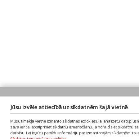
Jūsu izvēle attiecībā uz sīkdatnēm šajā vietnē
Mūsu tīmekļa vietne izmanto sīkdatnes (cookies), lai analizētu datuplūsm
savā ierīcē, apstipriniet sīkdatņu izmantošanu. Ja noraidīsiet sīkdatņu 
darbību. Lai iegūtu papildu informāciju par izmantotajām sīkdatnēm, to 
Sīkdatņu izmantošanas politika
.