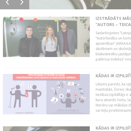
IZSTRĀDĀTS MĀC
“AUTORS – TEIC
Sadarbojoties “Latvij
“Autortiesību un komu
apvienības” (AKKA/LAA
skolēniem un skolotāji
blakustiesību jautāj
patēriņa indekss” nos
KĀDAS IR IZPILD
Likums paredz, ka izpi
mantiskās. Šoreiz ska
tiesības.Izpildītājs ir
kura atveido lomu, la
literāru vai mākslas 
vai leļļu priekšnesumu. 
KĀDAS IR IZPILD