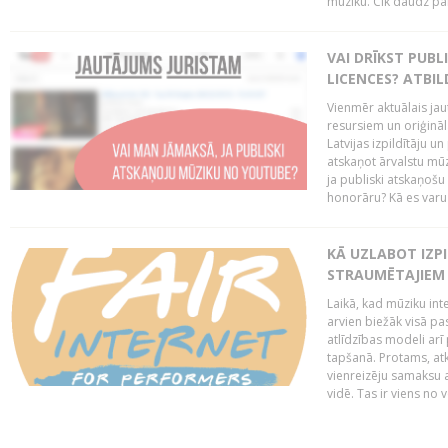
mūziku. Cik daudz par 
VAI DRĪKST PUB
LICENCES? ATBIL
Vienmēr aktuālais jau
resursiem un oriģināl
Latvijas izpildītāju u
atskaņot ārvalstu mū
ja publiski atskaņošu
honorāru? Kā es varu t
KĀ UZLABOT IZPI
STRAUMĒTAJIEM 
Laikā, kad mūziku in
arvien biežāk visā pa
atlīdzības modeli arī 
tapšanā. Protams, at
vienreizēju samaksu a
vidē. Tas ir viens no 