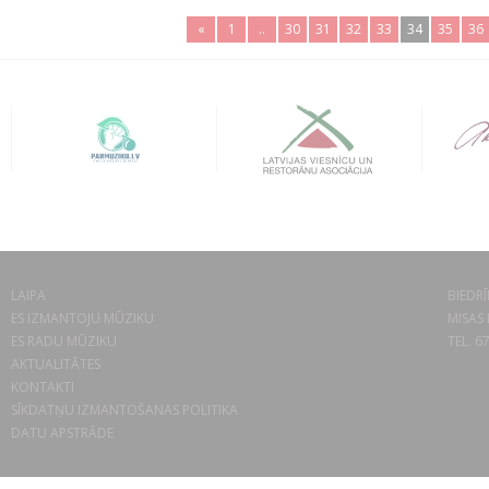
«
1
..
30
31
32
33
34
35
36
LAIPA
BIEDRĪ
ES IZMANTOJU MŪZIKU
MISAS 
ES RADU MŪZIKU
TEL. 6
AKTUALITĀTES
KONTAKTI
SĪKDATŅU IZMANTOŠANAS POLITIKA
DATU APSTRĀDE