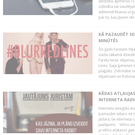
atlīdzību apmērus.15
izdevība vai zaudējum
administrēšanas organi
par to, kas jāņem vēr
KĀ PAZAUDĒT SE
MINŪTĒS
Šis gads Farelam Vilja
Gada sākumā dziedātā
Farelu tiesā. Viljamsa
Lines, Gaja ģimenes s
plaģiāts. Zvērinātie 
Viljamsam un Robinam
KĀDAS ATĻAUJAS 
INTERNETA RADI
Interneta sniegtās ies
pamazām iekaro ne tik
jādara, lai interneta 
jautājums: Vēlos izve
ja vēlos atskaņot gan