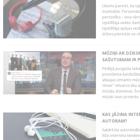
Likums paredz, ka izpi
mantiskās. Personiskās
personību – viņa vārd
izpildītāja veikto dar
Izpildītāja spējas ve
dzīves pieredze un citi
MŪZIĶI AR DZIES
SAŠUTUMAM IR 
Pēdējā pusgada laikā 
prezidenta kandidāt
atļaujas izmanto mūz
Oliver" ietvaros tika 
mūziķu dziesmas. Šovā
mūziķi savu protestu 
KAS JĀZINA INTE
AUTORAM?
Sakārtota autortiesīb
līdzi interneta tende