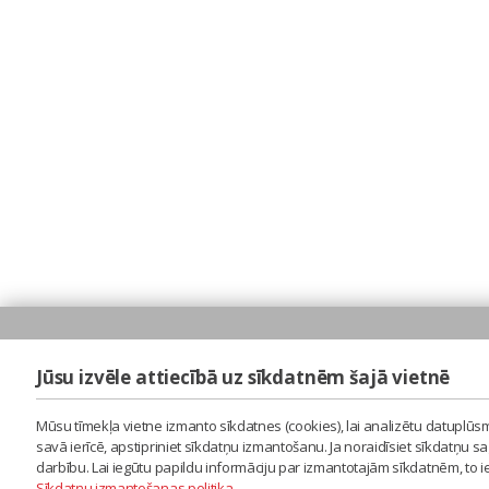
Jūsu izvēle attiecībā uz sīkdatnēm šajā vietnē
Mūsu tīmekļa vietne izmanto sīkdatnes (cookies), lai analizētu datuplūsm
savā ierīcē, apstipriniet sīkdatņu izmantošanu. Ja noraidīsiet sīkdatņu 
darbību. Lai iegūtu papildu informāciju par izmantotajām sīkdatnēm, to 
Sīkdatņu izmantošanas politika
.