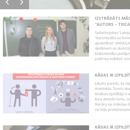
IZSTRĀDĀTS MĀC
“AUTORS – TEIC
Sadarbojoties “Latvij
“Autortiesību un komu
apvienības” (AKKA/LAA
skolēniem un skolotāji
blakustiesību jautāj
patēriņa indekss” nos
KĀDAS IR IZPILD
Likums paredz, ka izpi
mantiskās. Šoreiz ska
tiesības.Izpildītājs ir
kura atveido lomu, la
literāru vai mākslas 
vai leļļu priekšnesumu. 
KĀDAS IR IZPILD