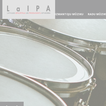
IZMANTOJU MŪZIKU
RADU MŪZIK