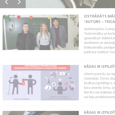
IZSTRĀDĀTS MĀC
“AUTORS – TEIC
Sadarbojoties “Latvij
“Autortiesību un komu
apvienības” (AKKA/LAA
skolēniem un skolotāji
blakustiesību jautāj
patēriņa indekss” nos
KĀDAS IR IZPILD
Likums paredz, ka izpi
mantiskās. Šoreiz ska
tiesības.Izpildītājs ir
kura atveido lomu, la
literāru vai mākslas 
vai leļļu priekšnesumu. 
KĀDAS IR IZPILD