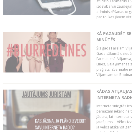
atlīdzību apmērus.15
izdevība vai zaudējum
administrēšanas organi
par to, kas jāņem vēr
KĀ PAZAUDĒT SE
MINŪTĒS
Šis gads Farelam Vilja
Gada sākumā dziedātā
Farelu tiesā. Viljamsa
Lines, Gaja ģimenes s
plaģiāts. Zvērinātie 
Viljamsam un Robinam
KĀDAS ATĻAUJAS 
INTERNETA RADI
Interneta sniegtās ies
pamazām iekaro ne tik
jādara, lai interneta 
jautājums: Vēlos izve
ja vēlos atskaņot gan