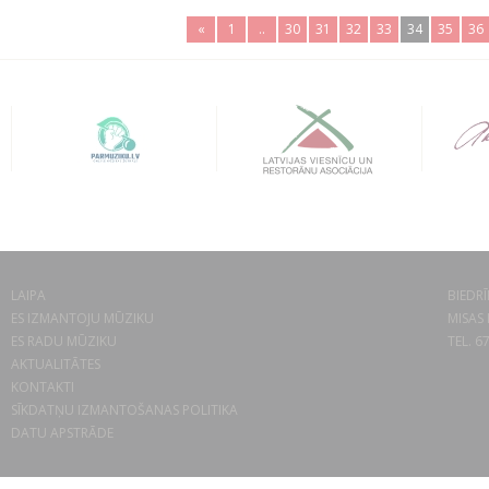
«
1
..
30
31
32
33
34
35
36
LAIPA
BIEDRĪ
ES IZMANTOJU MŪZIKU
MISAS 
ES RADU MŪZIKU
TEL. 6
AKTUALITĀTES
KONTAKTI
SĪKDATŅU IZMANTOŠANAS POLITIKA
DATU APSTRĀDE