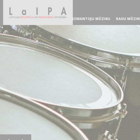
IZMANTOJU MŪZIKU
RADU MŪZIK