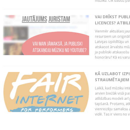
mūziku. Cik daudz par 
VAI DRĪKST PUB
LICENCES? ATBIL
Vienmēr aktuālais jau
resursiem un oriģināl
Latvijas izpildītāju u
atskaņot ārvalstu mū
ja publiski atskaņošu
honorāru? Kā es varu t
KĀ UZLABOT IZPI
STRAUMĒTAJIEM 
Laikā, kad mūziku in
arvien biežāk visā pa
atlīdzības modeli arī 
tapšanā. Protams, at
vienreizēju samaksu a
vidē. Tas ir viens no 