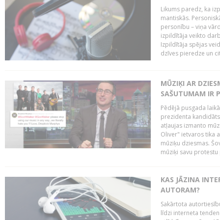
Likums paredz, ka izpi
mantiskās. Personiskās
personību – viņa vārd
izpildītāja veikto dar
Izpildītāja spējas ve
dzīves pieredze un citi
MŪZIĶI AR DZIES
SAŠUTUMAM IR 
Pēdējā pusgada laikā 
prezidenta kandidāt
atļaujas izmanto mūz
Oliver" ietvaros tika 
mūziķu dziesmas. Šovā
mūziķi savu protestu 
KAS JĀZINA INTE
AUTORAM?
Sakārtota autortiesīb
līdzi interneta tende