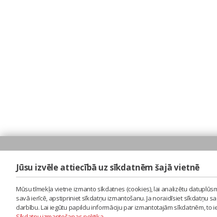
Jūsu izvēle attiecībā uz sīkdatnēm šajā vietnē
Mūsu tīmekļa vietne izmanto sīkdatnes (cookies), lai analizētu datuplūsm
savā ierīcē, apstipriniet sīkdatņu izmantošanu. Ja noraidīsiet sīkdatņu 
darbību. Lai iegūtu papildu informāciju par izmantotajām sīkdatnēm, to 
Sīkdatņu izmantošanas politika
.