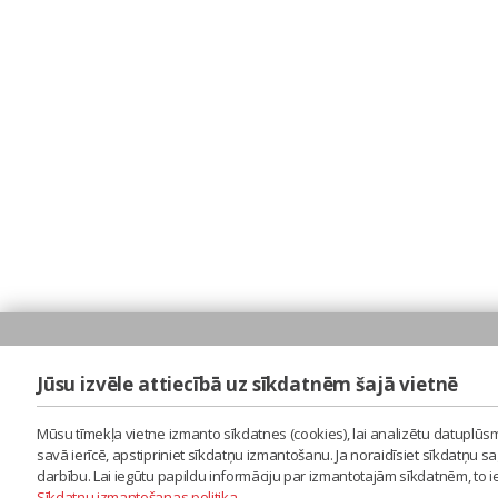
Jūsu izvēle attiecībā uz sīkdatnēm šajā vietnē
Mūsu tīmekļa vietne izmanto sīkdatnes (cookies), lai analizētu datuplūsm
savā ierīcē, apstipriniet sīkdatņu izmantošanu. Ja noraidīsiet sīkdatņu 
darbību. Lai iegūtu papildu informāciju par izmantotajām sīkdatnēm, to 
Sīkdatņu izmantošanas politika
.