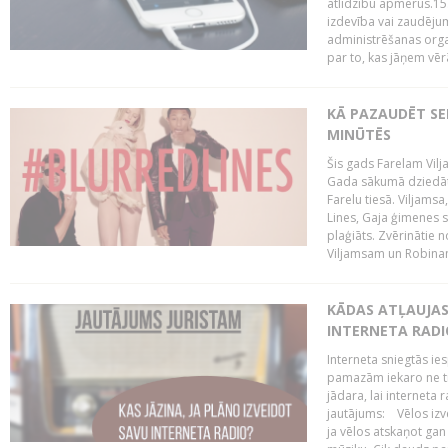
atlīdzību apmērus.15
izdevība vai zaudējum
administrēšanas organi
par to, kas jāņem vēr
KĀ PAZAUDĒT SE
MINŪTĒS
Šis gads Farelam Vilja
Gada sākumā dziedātā
Farelu tiesā. Viljamsa
Lines, Gaja ģimenes s
plaģiāts. Zvērinātie 
Viljamsam un Robinam
KĀDAS ATĻAUJAS 
INTERNETA RADI
Interneta sniegtās ies
pamazām iekaro ne tik
jādara, lai interneta 
jautājums: Vēlos izve
ja vēlos atskaņot gan