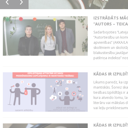
IZSTRĀDĀTS MĀC
“AUTORS – TEIC
Sadarbojoties “Latvij
“Autortiesību un komu
apvienības” (AKKA/LAA
skolēniem un skolotāji
blakustiesību jautāj
patēriņa indekss” nos
KĀDAS IR IZPILD
Likums paredz, ka izpi
mantiskās. Šoreiz ska
tiesības.Izpildītājs ir
kura atveido lomu, la
literāru vai mākslas 
vai leļļu priekšnesumu. 
KĀDAS IR IZPILD