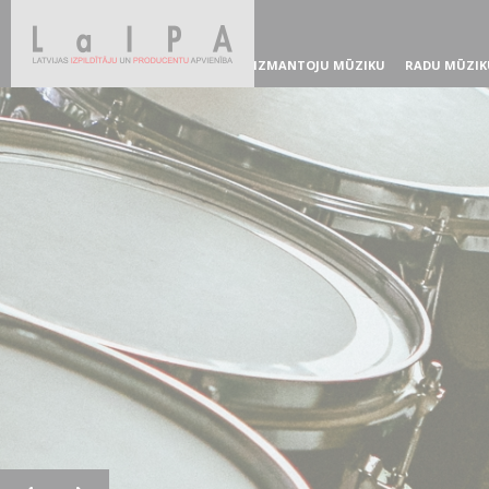
IZMANTOJU MŪZIKU
RADU MŪZIK