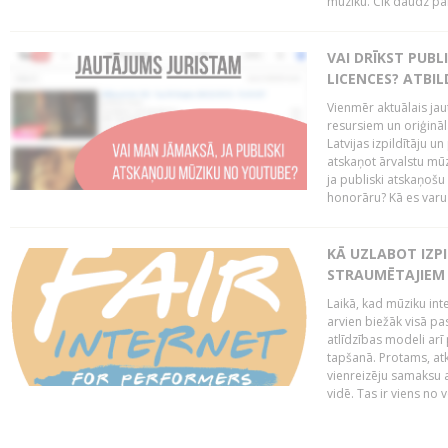
mūziku. Cik daudz par 
VAI DRĪKST PUB
LICENCES? ATBIL
Vienmēr aktuālais jau
resursiem un oriģināl
Latvijas izpildītāju u
atskaņot ārvalstu mū
ja publiski atskaņošu
honorāru? Kā es varu t
KĀ UZLABOT IZPI
STRAUMĒTAJIEM 
Laikā, kad mūziku in
arvien biežāk visā pa
atlīdzības modeli arī 
tapšanā. Protams, at
vienreizēju samaksu a
vidē. Tas ir viens no 