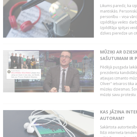
Likums paredz, ka izpi
mantiskās. Personiskās
personību – viņa vārd
izpildītāja veikto dar
Izpildītāja spējas ve
dzīves pieredze un citi
MŪZIĶI AR DZIES
SAŠUTUMAM IR 
Pēdējā pusgada laikā 
prezidenta kandidāt
atļaujas izmanto mūz
Oliver" ietvaros tika 
mūziķu dziesmas. Šovā
mūziķi savu protestu 
KAS JĀZINA INTE
AUTORAM?
Sakārtota autortiesīb
līdzi interneta tende