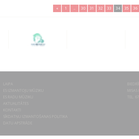
«
1
..
30
31
32
33
34
35
36
LAIPA
BIEDRĪ
ES IZMANTOJU MŪZIKU
MISAS 
ES RADU MŪZIKU
TEL. 6
AKTUALITĀTES
KONTAKTI
SĪKDATŅU IZMANTOŠANAS POLITIKA
DATU APSTRĀDE