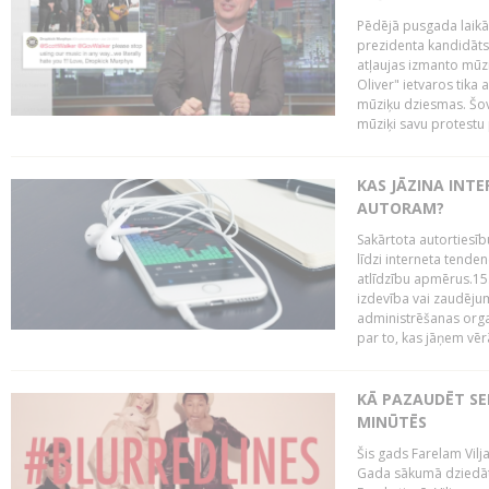
Pēdējā pusgada laikā 
prezidenta kandidāt
atļaujas izmanto mūz
Oliver" ietvaros tika 
mūziķu dziesmas. Šovā
mūziķi savu protestu 
KAS JĀZINA INTE
AUTORAM?
Sakārtota autortiesīb
līdzi interneta tende
atlīdzību apmērus.15
izdevība vai zaudējum
administrēšanas organi
par to, kas jāņem vēr
KĀ PAZAUDĒT SE
MINŪTĒS
Šis gads Farelam Vilja
Gada sākumā dziedātā