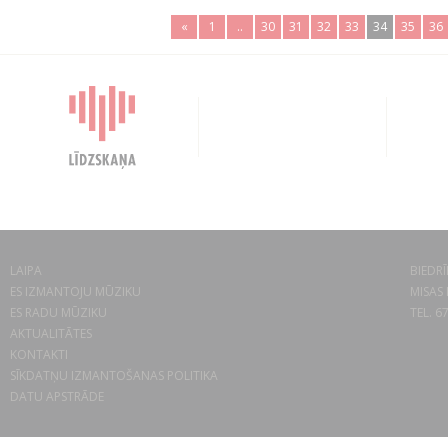
«
1
..
30
31
32
33
34
35
36
LAIPA
BIEDRĪ
ES IZMANTOJU MŪZIKU
MISAS 
ES RADU MŪZIKU
TEL. 6
AKTUALITĀTES
KONTAKTI
SĪKDATŅU IZMANTOŠANAS POLITIKA
DATU APSTRĀDE