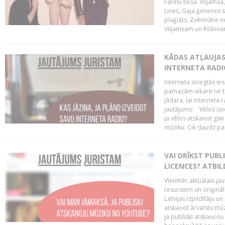
Farelu tiesā. Viljamsa
Lines, Gaja ģimenes s
plaģiāts. Zvērinātie 
Viljamsam un Robinam
KĀDAS ATĻAUJAS 
INTERNETA RADI
Interneta sniegtās ies
pamazām iekaro ne tik
jādara, lai interneta 
jautājums: Vēlos izve
ja vēlos atskaņot gan
mūziku. Cik daudz par 
VAI DRĪKST PUB
LICENCES? ATBIL
Vienmēr aktuālais jau
resursiem un oriģināl
Latvijas izpildītāju u
atskaņot ārvalstu mū
ja publiski atskaņošu