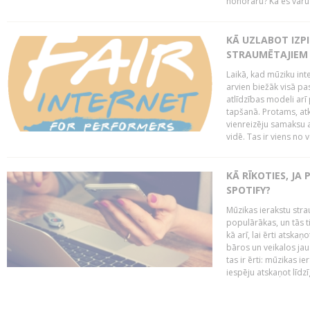
honorāru? Kā es varu t
KĀ UZLABOT IZPI
STRAUMĒTAJIEM 
Laikā, kad mūziku in
arvien biežāk visā pa
atlīdzības modeli arī 
tapšanā. Protams, at
vienreizēju samaksu a
vidē. Tas ir viens no 
KĀ RĪKOTIES, JA
SPOTIFY?
Mūzikas ierakstu stra
populārākas, un tās ti
kā arī, lai ērti atsk
bāros un veikalos jau 
tas ir ērti: mūzikas 
iespēju atskaņot līdzīg