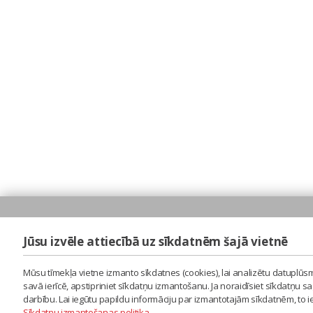
Jūsu izvēle attiecībā uz sīkdatnēm šajā vietnē
Mūsu tīmekļa vietne izmanto sīkdatnes (cookies), lai analizētu datuplūsm
savā ierīcē, apstipriniet sīkdatņu izmantošanu. Ja noraidīsiet sīkdatņu 
darbību. Lai iegūtu papildu informāciju par izmantotajām sīkdatnēm, to 
Sīkdatņu izmantošanas politika
.