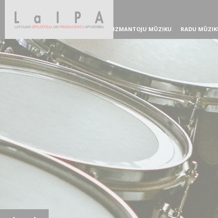
IZMANTOJU MŪZIKU
RADU MŪZIK