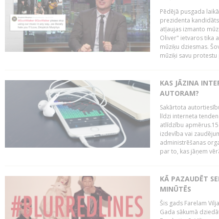
Pēdējā pusgada laikā 
prezidenta kandidāt
atļaujas izmanto mūz
Oliver" ietvaros tika 
mūziķu dziesmas. Šovā
mūziķi savu protestu 
KAS JĀZINA INTE
AUTORAM?
Sakārtota autortiesīb
līdzi interneta tende
atlīdzību apmērus.15
izdevība vai zaudējum
administrēšanas organi
par to, kas jāņem vēr
KĀ PAZAUDĒT SE
MINŪTĒS
Šis gads Farelam Vilja
Gada sākumā dziedātā