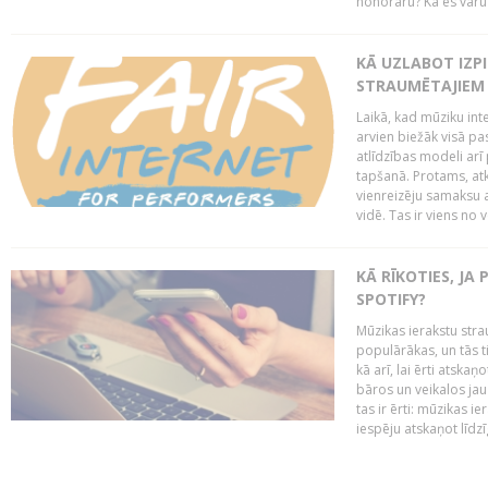
honorāru? Kā es varu t
KĀ UZLABOT IZPI
STRAUMĒTAJIEM 
Laikā, kad mūziku in
arvien biežāk visā pa
atlīdzības modeli arī 
tapšanā. Protams, at
vienreizēju samaksu a
vidē. Tas ir viens no 
KĀ RĪKOTIES, JA
SPOTIFY?
Mūzikas ierakstu stra
populārākas, un tās ti
kā arī, lai ērti atsk
bāros un veikalos jau 
tas ir ērti: mūzikas 
iespēju atskaņot līdzīg