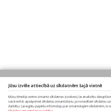
Jūsu izvēle attiecībā uz sīkdatnēm šajā vietnē
Mūsu tīmekļa vietne izmanto sīkdatnes (cookies), lai analizētu datuplūsm
savā ierīcē, apstipriniet sīkdatņu izmantošanu. Ja noraidīsiet sīkdatņu 
darbību. Lai iegūtu papildu informāciju par izmantotajām sīkdatnēm, to 
Sīkdatņu izmantošanas politika
.