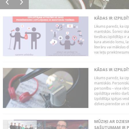
KĀDAS IR IZPILD
Likums paredz, ka izpi
mantiskās. Šoreiz ska
tiesības.Izpildītājs ir
kura atveido lomu, la
literāru vai mākslas 
vai leļļu priekšnesumu. 
KĀDAS IR IZPILD
Likums paredz, ka izpi
mantiskās. Personiskās
personību – viņa vārd
izpildītāja veikto dar
Izpildītāja spējas ve
dzīves pieredze un citi
MŪZIĶI AR DZIES
SAŠUTUMAM IR 