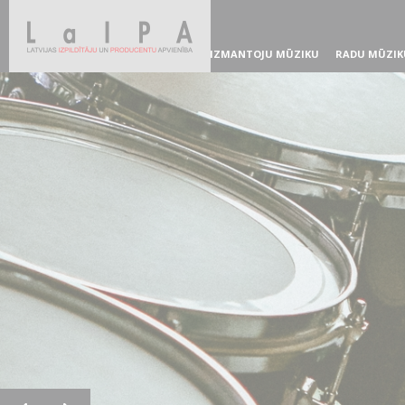
IZMANTOJU MŪZIKU
RADU MŪZIK