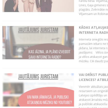
Farelu tiesā. Viljamsa
Lines, Gaja ģimenes s
plaģiāts. Zvērinātie 
Viljamsam un Robinam
KĀDAS ATĻAUJAS 
INTERNETA RADI
Interneta sniegtās ies
pamazām iekaro ne tik
jādara, lai interneta 
jautājums: Vēlos izve
ja vēlos atskaņot gan
mūziku. Cik daudz par 
VAI DRĪKST PUB
LICENCES? ATBIL
Vienmēr aktuālais jau
resursiem un oriģināl
Latvijas izpildītāju u
atskaņot ārvalstu mū
ja publiski atskaņošu