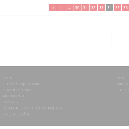
«
1
..
30
31
32
33
34
35
36
LAIPA
BIEDRĪ
ES IZMANTOJU MŪZIKU
MISAS 
ES RADU MŪZIKU
TEL. 6
AKTUALITĀTES
KONTAKTI
SĪKDATŅU IZMANTOŠANAS POLITIKA
DATU APSTRĀDE