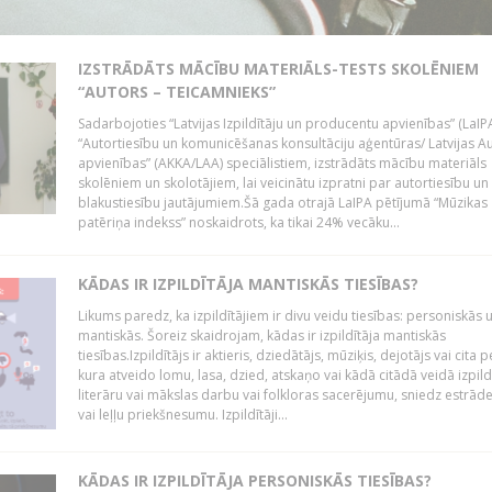
IZSTRĀDĀTS MĀCĪBU MATERIĀLS-TESTS SKOLĒNIEM
“AUTORS – TEICAMNIEKS”
Sadarbojoties “Latvijas Izpildītāju un producentu apvienības” (LaIP
“Autortiesību un komunicēšanas konsultāciju aģentūras/ Latvijas A
apvienības” (AKKA/LAA) speciālistiem, izstrādāts mācību materiāls
skolēniem un skolotājiem, lai veicinātu izpratni par autortiesību un
blakustiesību jautājumiem.Šā gada otrajā LaIPA pētījumā “Mūzikas
patēriņa indekss” noskaidrots, ka tikai 24% vecāku...
KĀDAS IR IZPILDĪTĀJA MANTISKĀS TIESĪBAS?
Likums paredz, ka izpildītājiem ir divu veidu tiesības: personiskās 
mantiskās. Šoreiz skaidrojam, kādas ir izpildītāja mantiskās
tiesības.Izpildītājs ir aktieris, dziedātājs, mūziķis, dejotājs vai cita 
kura atveido lomu, lasa, dzied, atskaņo vai kādā citādā veidā izpil
literāru vai mākslas darbu vai folkloras sacerējumu, sniedz estrāde
vai leļļu priekšnesumu. Izpildītāji...
KĀDAS IR IZPILDĪTĀJA PERSONISKĀS TIESĪBAS?