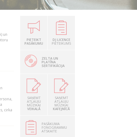
A) un
utoru
PIETEIKT
DJ LICENCE
PASĀKUMU
PIETEIKUMS
ZELTA UN
PLATĪNA
SERTIFIKĀCIJA
un
SAŅEMT
SAŅEMT
persona,
ATĻAUJU
ATĻAUJU
da
MŪZIKAI
MŪZIKAI
VEIKALĀ
KAFEJNĪCĀ
s, cirka
PASĀKUMA
FONOGRAMMU
ATSKAITE