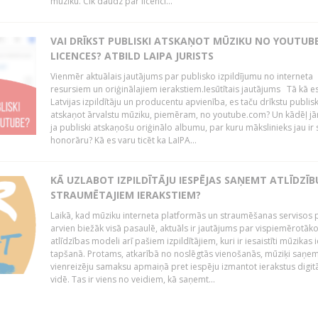
mūziku. Cik daudz par licenci...
VAI DRĪKST PUBLISKI ATSKAŅOT MŪZIKU NO YOUTUBE
LICENCES? ATBILD LAIPA JURISTS
Vienmēr aktuālais jautājums par publisko izpildījumu no interneta
resursiem un oriģinālajiem ierakstiem.Iesūtītais jautājums Tā kā e
Latvijas izpildītāju un producentu apvienība, es taču drīkstu publisk
atskaņot ārvalstu mūziku, piemēram, no youtube.com? Un kādēļ j
ja publiski atskaņošu oriģinālo albumu, par kuru mākslinieks jau ir
honorāru? Kā es varu ticēt ka LaIPA...
KĀ UZLABOT IZPILDĪTĀJU IESPĒJAS SAŅEMT ATLĪDZĪB
STRAUMĒTAJIEM IERAKSTIEM?
Laikā, kad mūziku interneta platformās un straumēšanas servisos 
arvien biežāk visā pasaulē, aktuāls ir jautājums par vispiemērotāk
atlīdzības modeli arī pašiem izpildītājiem, kuri ir iesaistīti mūzikas 
tapšanā. Protams, atkarībā no noslēgtās vienošanās, mūziķi saņe
vienreizēju samaksu apmaiņā pret iespēju izmantot ierakstus digitā
vidē. Tas ir viens no veidiem, kā saņemt...