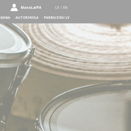
ManaLaIPA
LV
/
EN
SKANA
AUTORSKOLA
PARMUZIKU.LV