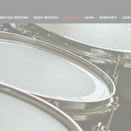
ANTOJU MŪZIKU
RADU MŪZIKU
JAUNUMI
LAIPA
KONTAKTI
LIDZ