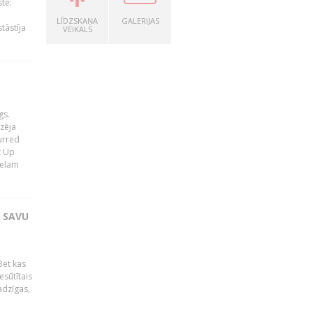
te:
LĪDZSKAŅA
GALERIJAS
tāstīja
VEIKALS
gs.
zēja
lurred
t Up
relam
T SAVU
Bet kas
esūtītais
adzīgas,