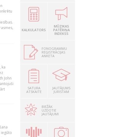
un
konkrētu
iesības.
MŪZIKAS
prasmes,
KALKULATORS
PATĒRIŅA
INDEKSS
FONOGRAMMU
REĢISTRĀCIJAS
ANKETA
, ka
ez
th John
mantojuši
SATURA
JAUTĀJUMS
ārt
ATSKAITE
JURISTAM
BIEŽĀK
UZDOTIE
JAUTĀJUMI
ošana
 iegūto