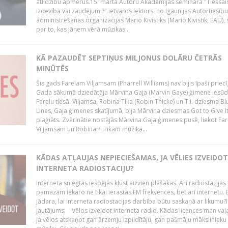
atlīdzību apmērus.15. martā Autoru Akadēmijas semināra "Tiešsais
izdevība vai zaudējumi?" ietvaros lektors no Igaunijas Autortiesību
administrēšanas organizācijas Mario Kivistiks (Mario Kivistik, EAÜ), s
par to, kas jāņem vērā mūzikas...
KĀ PAZAUDĒT SEPTIŅUS MILJONUS DOLĀRU ČETRĀS
MINŪTĒS
Šis gads Farelam Viljamsam (Pharrell Williams) nav bijis īpaši priecī
Gada sākumā dziedātāja Mārvina Gaja (Marvin Gaye) ģimene iesūd
Farelu tiesā. Viljamsa, Robina Tika (Robin Thicke) un T.I. dziesma B
Lines, Gaja ģimenes skatījumā, bija Mārvina dziesmas Got to Give I
plaģiāts. Zvērinātie nostājās Mārvina Gaja ģimenes pusē, liekot Fa
Viljamsam un Robinam Tikam mūziķa...
KĀDAS ATĻAUJAS NEPIECIEŠAMAS, JA VĒLIES IZVEIDO
INTERNETA RADIOSTACIJU?
Interneta sniegtās iespējas kļūst aizvien plašākas. Arī radiostacijas
pamazām iekaro ne tikai ierastās FM frekvences, bet arī internetu. 
jādara, lai interneta radiostacijas darbība būtu saskaņā ar likumu?I
jautājums: Vēlos izveidot interneta radio. Kādas licences man vaj
ja vēlos atskaņot gan ārzemju izpildītāju, gan pašmāju mākslinieku