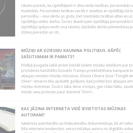
Likums paredz, ka izpildītājiem ir divu veidu tiesības: personiskās 
mantiskās. Personiskās tiesības vairāk ir saistītas ar izpildītāju kā 
personību – viņa vārdu un godu, bet mantiskās tiesības attiecas uz
izpildītāja veikto darbu. Šoreiz skaidrojam izpildītāja personiskās t
Izpildītāja spējas veido viņa talants, dažādās skolās pilnveidotas 
dzīves pieredze un citi...
MŪZIĶI AR DZIESMU KAUNINA POLITIĶUS. KĀPĒC
SAŠUTUMAM IR PAMATS?
Pēdējā pusgada laikā arvien biežāk lasāmi mūziķu iebildumi par to
prezidenta kandidāts Donalds Tramps priekšvēlēšanu kampaņā b
atļaujas izmanto mūziķu dziesmas. Džona Olivera šova "Tonight wi
Oliver" ietvaros tika apskatīti gadījumi, kad politiķi bez atļaujas iz
mūziķu dziesmas. Šovā ir laba deva ironijas, gan reālu faktu, savuk
mūziķi savu protestu pauž dziesmā "Don't...
KAS JĀZINA INTERNETA VIDĒ IEVIETOTAS MŪZIKAS
AUTORAM?
Sakārtota autortiesību un blakustiesību dokumentācija, kā arī sek
līdzi interneta tendencēm, vairos mūzikas autoru no digitālās vides