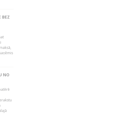
 BEZ
sat
i
āmaksā,
 saņēmis
U NO
patērē
o
ierakstu
m
lajā