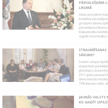
PĀRVALDĪJUMA L
LIKUMĀ
Valsts prezidents Rai
kolektīvā pārvaldījum
grozījumi stāsies spēk
pārvaldījuma likums 
blakustiesību kolektī
regulēt Autortiesību 
STRAUMĒŠANAS SE
SĀKUMS?
Šodien Latvijas Izpil
ekspertiem piedalījās 
globālajos straumēša
2017.gada pavasarī n
dienu klausās mūzikas 
75% klausās radio, vē
JAUNĀS VALSTS
KO GAIDĪT IZPIL