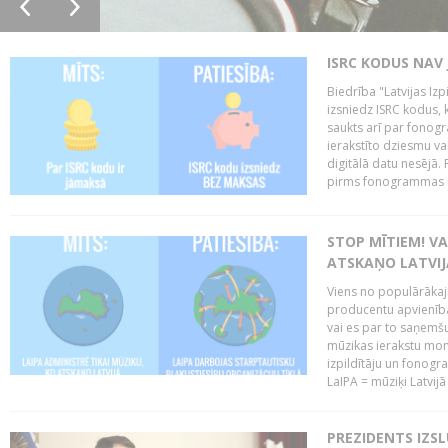
ISRC KODUS NAV 
Biedrība "Latvijas Iz
izsniedz ISRC kodus, k
saukts arī par fono
ierakstīto dziesmu vai
digitālā datu nesējā
pirms fonogrammas m
STOP MĪTIEM! VA
ATSKAŅO LATVIJ
Viens no populārākaji
producentu apvienības
vai es par to saņemšu
mūzikas ierakstu moni
izpildītāju un fonog
LaIPA = mūziķi Latvijā 
PREZIDENTS IZS