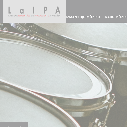
IZMANTOJU MŪZIKU
RADU MŪZIK