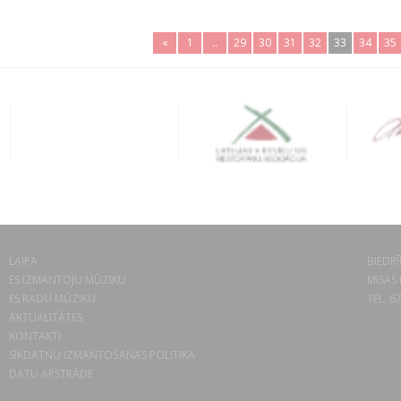
«
1
..
29
30
31
32
33
34
35
LAIPA
BIEDRĪ
ES IZMANTOJU MŪZIKU
MISAS 
ES RADU MŪZIKU
TEL. 6
AKTUALITĀTES
KONTAKTI
SĪKDATŅU IZMANTOŠANAS POLITIKA
DATU APSTRĀDE