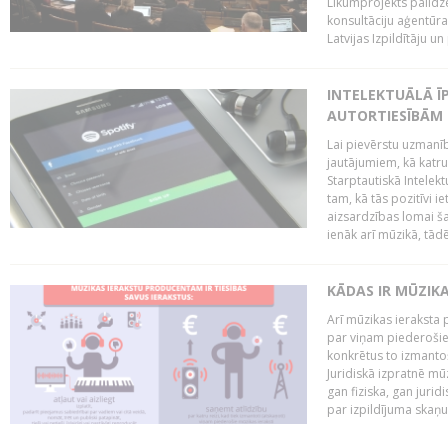
Likumprojekts palīdz
konsultāciju aģentūra
Latvijas Izpildītāju u
INTELEKTUĀLĀ Ī
AUTORTIESĪBĀM 
Lai pievērstu uzmanī
jautājumiem, kā katru 
Starptautiskā Intelek
tam, kā tās pozitīvi i
aizsardzības lomai ša
ienāk arī mūzikā, tādē
KĀDAS IR MŪZIK
Arī mūzikas ieraksta 
par viņam piederošiem
konkrētus to izmanto
Juridiskā izpratnē m
gan fiziska, gan jurid
par izpildījuma skaņu,