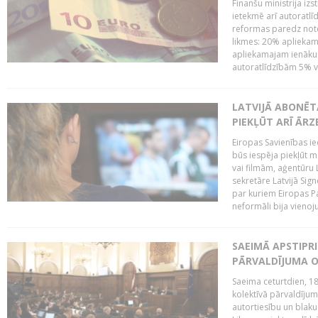
Finanšu ministrija iz
ietekmē arī autoratlī
reformas paredz note
likmes: 20% aplieka
apliekamajam ienākum
autoratlīdzībām 5% va
LATVIJĀ ABONĒT
PIEKĻŪT ARĪ ĀR
Eiropas Savienības ie
būs iespēja piekļūt 
vai filmām, aģentūru
sekretāre Latvijā Sig
par kuriem Eiropas P
neformāli bija vienojuš
SAEIMĀ APSTIPR
PĀRVALDĪJUMA O
Saeima ceturtdien, 18
kolektīvā pārvaldījum
autortiesību un blaku