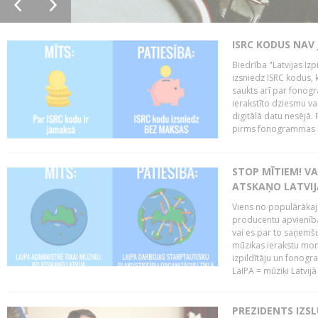
ISRC KODUS NAV 
Biedrība "Latvijas Iz
izsniedz ISRC kodus, k
saukts arī par fono
ierakstīto dziesmu vai
digitālā datu nesējā
pirms fonogrammas m
STOP MĪTIEM! VA
ATSKAŅO LATVIJ
Viens no populārākaji
producentu apvienības
vai es par to saņemšu
mūzikas ierakstu moni
izpildītāju un fonog
LaIPA = mūziķi Latvijā 
PREZIDENTS IZS