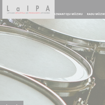
IZMANTOJU MŪZIKU
RADU MŪZIK