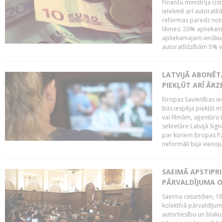
Finanšu ministrija iz
ietekmē arī autoratlī
reformas paredz note
likmes: 20% aplieka
apliekamajam ienākum
autoratlīdzībām 5% va
LATVIJĀ ABONĒT
PIEKĻŪT ARĪ ĀR
Eiropas Savienības ie
būs iespēja piekļūt 
vai filmām, aģentūru
sekretāre Latvijā Sig
par kuriem Eiropas P
neformāli bija vienojuš
SAEIMĀ APSTIPR
PĀRVALDĪJUMA O
Saeima ceturtdien, 18
kolektīvā pārvaldījum
autortiesību un blaku