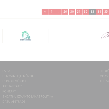
«
1
..
29
30
31
32
33
34
35
LAIPA
BIEDRĪ
ES IZMANTOJU MŪZIKU
MISAS 
ES RADU MŪZIKU
TEL. 6
AKTUALITĀTES
KONTAKTI
SĪKDATŅU IZMANTOŠANAS POLITIKA
DATU APSTRĀDE