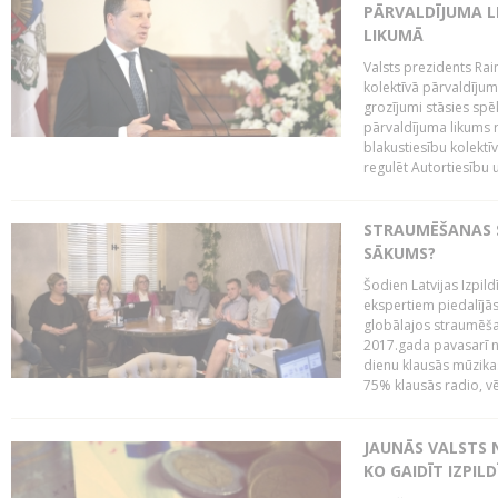
PĀRVALDĪJUMA L
LIKUMĀ
Valsts prezidents Rai
kolektīvā pārvaldījum
grozījumi stāsies spēk
pārvaldījuma likums 
blakustiesību kolektī
regulēt Autortiesību 
STRAUMĒŠANAS SE
SĀKUMS?
Šodien Latvijas Izpil
ekspertiem piedalījās 
globālajos straumēša
2017.gada pavasarī n
dienu klausās mūzikas 
75% klausās radio, vē
JAUNĀS VALSTS
KO GAIDĪT IZPIL