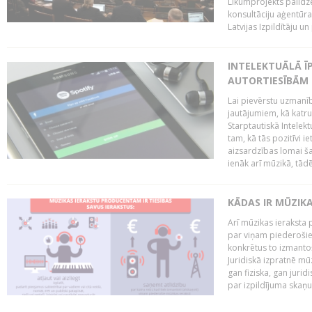
Likumprojekts palīdz
konsultāciju aģentūra
Latvijas Izpildītāju u
INTELEKTUĀLĀ Ī
AUTORTIESĪBĀM 
Lai pievērstu uzmanī
jautājumiem, kā katru 
Starptautiskā Intelek
tam, kā tās pozitīvi i
aizsardzības lomai ša
ienāk arī mūzikā, tādē
KĀDAS IR MŪZIK
Arī mūzikas ieraksta 
par viņam piederošiem
konkrētus to izmanto
Juridiskā izpratnē m
gan fiziska, gan jurid
par izpildījuma skaņu,