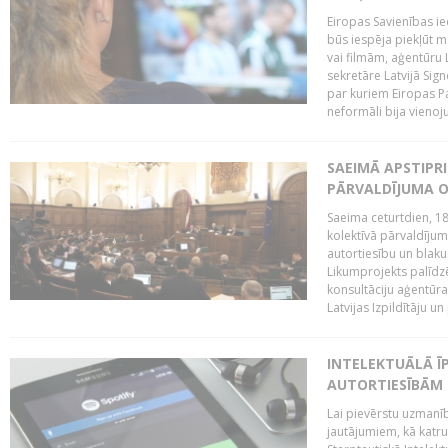
Eiropas Savienības ie
būs iespēja piekļūt 
vai filmām, aģentūru
sekretāre Latvijā Sig
par kuriem Eiropas P
neformāli bija vienojuš
SAEIMĀ APSTIPR
PĀRVALDĪJUMA O
Saeima ceturtdien, 18
kolektīvā pārvaldījum
autortiesību un blaku
Likumprojekts palīdz
konsultāciju aģentūra
Latvijas Izpildītāju u
INTELEKTUĀLĀ Ī
AUTORTIESĪBĀM 
Lai pievērstu uzmanī
jautājumiem, kā katru 