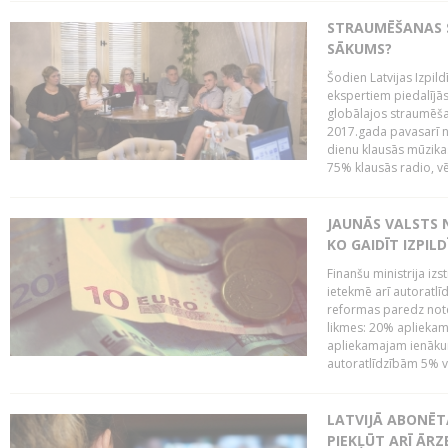
STRAUMĒŠANAS SE
SĀKUMS?
Šodien Latvijas Izpil
ekspertiem piedalījās 
globālajos straumēša
2017.gada pavasarī n
dienu klausās mūzikas 
75% klausās radio, vē
JAUNĀS VALSTS
KO GAIDĪT IZPIL
Finanšu ministrija iz
ietekmē arī autoratlī
reformas paredz note
likmes: 20% aplieka
apliekamajam ienākum
autoratlīdzībām 5% va
LATVIJĀ ABONĒT
PIEKĻŪT ARĪ ĀR