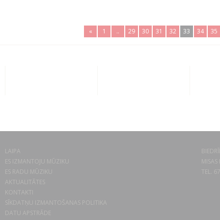
«
1
..
29
30
31
32
33
34
35
LAIPA
BIEDRĪ
ES IZMANTOJU MŪZIKU
MISAS 
ES RADU MŪZIKU
TEL. 6
AKTUALITĀTES
KONTAKTI
SĪKDATŅU IZMANTOŠANAS POLITIKA
DATU APSTRĀDE