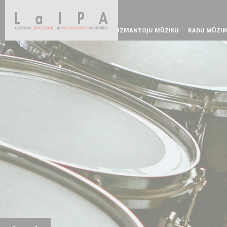
IZMANTOJU MŪZIKU
RADU MŪZIK