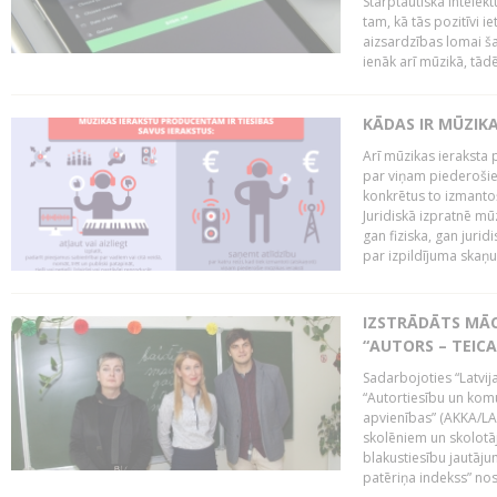
Starptautiskā Intelek
tam, kā tās pozitīvi i
aizsardzības lomai ša
ienāk arī mūzikā, tādē
KĀDAS IR MŪZIK
Arī mūzikas ieraksta 
par viņam piederošiem
konkrētus to izmanto
Juridiskā izpratnē m
gan fiziska, gan jurid
par izpildījuma skaņu,
IZSTRĀDĀTS MĀC
“AUTORS – TEIC
Sadarbojoties “Latvij
“Autortiesību un komu
apvienības” (AKKA/LAA
skolēniem un skolotāji
blakustiesību jautāj
patēriņa indekss” nos