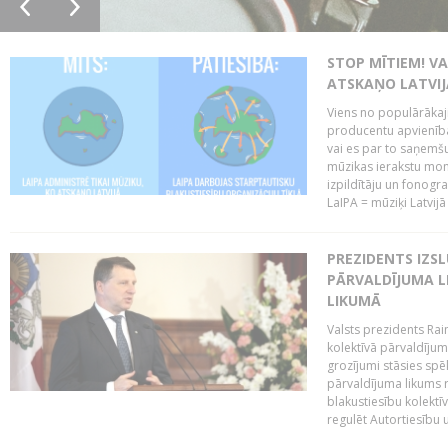
STOP MĪTIEM! VA
ATSKAŅO LATVIJ
Viens no populārākaji
producentu apvienības
vai es par to saņemšu
mūzikas ierakstu moni
izpildītāju un fonog
LaIPA = mūziķi Latvijā 
PREZIDENTS IZS
PĀRVALDĪJUMA L
LIKUMĀ
Valsts prezidents Rai
kolektīvā pārvaldījum
grozījumi stāsies spēk
pārvaldījuma likums 
blakustiesību kolektī
regulēt Autortiesību 