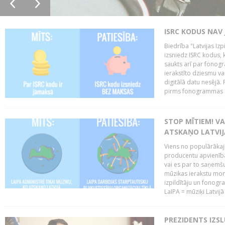
ISRC KODUS NAV 
Biedrība "Latvijas Iz
izsniedz ISRC kodus, k
saukts arī par fono
ierakstīto dziesmu vai
digitālā datu nesējā
pirms fonogrammas m
STOP MĪTIEM! VA
ATSKAŅO LATVIJ
Viens no populārākaji
producentu apvienības
vai es par to saņemšu
mūzikas ierakstu moni
izpildītāju un fonog
LaIPA = mūziķi Latvijā 
PREZIDENTS IZS