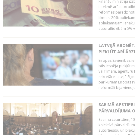
Finanšu ministrija iz
ietekmē arī autoratlī
reformas paredz note
likmes: 20% aplieka
apliekamajam ienākum
autoratlīdzībām 5% va
LATVIJĀ ABONĒT
PIEKĻŪT ARĪ ĀR
Eiropas Savienības ie
būs iespēja piekļūt 
vai filmām, aģentūru
sekretāre Latvijā Sig
par kuriem Eiropas P
neformāli bija vienojuš
SAEIMĀ APSTIPR
PĀRVALDĪJUMA O
Saeima ceturtdien, 18
kolektīvā pārvaldījum
autortiesību un blaku