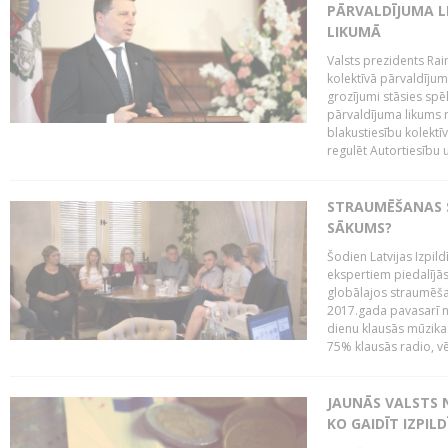
PĀRVALDĪJUMA L
LIKUMĀ
Valsts prezidents Rai
kolektīvā pārvaldījum
grozījumi stāsies spēk
pārvaldījuma likums 
blakustiesību kolektī
regulēt Autortiesību 
STRAUMĒŠANAS SE
SĀKUMS?
Šodien Latvijas Izpil
ekspertiem piedalījās 
globālajos straumēša
2017.gada pavasarī n
dienu klausās mūzikas 
75% klausās radio, vē
JAUNĀS VALSTS
KO GAIDĪT IZPIL