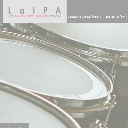
IZMANTOJU MŪZIKU
RADU MŪZIK