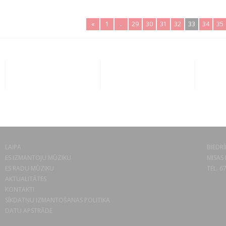
«
1
..
29
30
31
32
33
34
35
LAIPA
BIEDRĪ
ES IZMANTOJU MŪZIKU
MISAS 
ES RADU MŪZIKU
TEL. 6
AKTUALITĀTES
KONTAKTI
SĪKDATŅU IZMANTOŠANAS POLITIKA
DATU APSTRĀDE