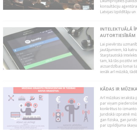
Likumprojekts palīdz
konsultāciju aģentūra
Latvijas Izpildītāju u
INTELEKTUĀLĀ Ī
AUTORTIESĪBĀM 
Lai pievērstu uzmanī
jautājumiem, kā katru 
Starptautiskā Intelek
tam, kā tās pozitīvi i
aizsardzības lomai ša
ienāk arī mūzikā, tādē
KĀDAS IR MŪZIK
Arī mūzikas ieraksta 
par viņam piederošiem
konkrētus to izmanto
Juridiskā izpratnē m
gan fiziska, gan jurid
par izpildījuma skaņu,