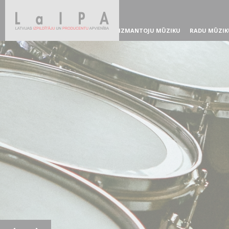
IZMANTOJU MŪZIKU
RADU MŪZIK