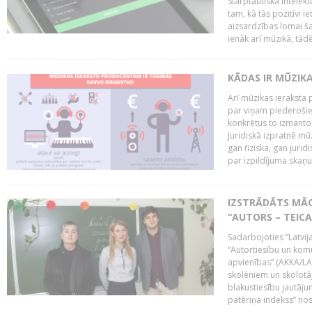
Starptautiskā Intelek
tam, kā tās pozitīvi i
aizsardzības lomai ša
ienāk arī mūzikā, tādē
KĀDAS IR MŪZIK
Arī mūzikas ieraksta 
par viņam piederošiem
konkrētus to izmanto
Juridiskā izpratnē m
gan fiziska, gan jurid
par izpildījuma skaņu,
IZSTRĀDĀTS MĀC
“AUTORS – TEIC
Sadarbojoties “Latvij
“Autortiesību un komu
apvienības” (AKKA/LAA
skolēniem un skolotāji
blakustiesību jautāj
patēriņa indekss” nos