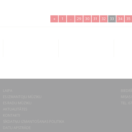
«
1
..
29
30
31
32
33
34
35
LAIPA
BIEDRĪ
ES IZMANTOJU MŪZIKU
MISAS 
ES RADU MŪZIKU
TEL. 6
AKTUALITĀTES
KONTAKTI
SĪKDATŅU IZMANTOŠANAS POLITIKA
DATU APSTRĀDE