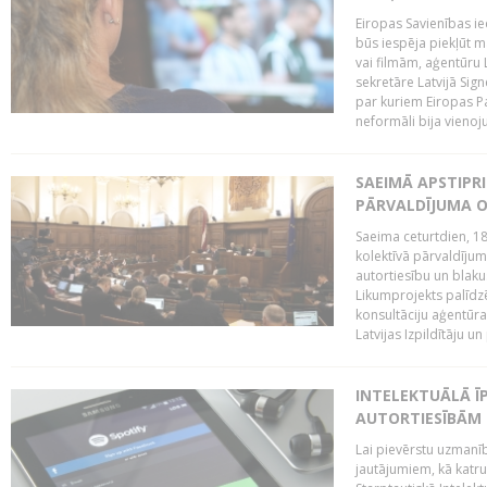
Eiropas Savienības ie
būs iespēja piekļūt 
vai filmām, aģentūru
sekretāre Latvijā Sig
par kuriem Eiropas P
neformāli bija vienojuš
SAEIMĀ APSTIPR
PĀRVALDĪJUMA O
Saeima ceturtdien, 18
kolektīvā pārvaldījum
autortiesību un blaku
Likumprojekts palīdz
konsultāciju aģentūra
Latvijas Izpildītāju u
INTELEKTUĀLĀ Ī
AUTORTIESĪBĀM 
Lai pievērstu uzmanī
jautājumiem, kā katru 