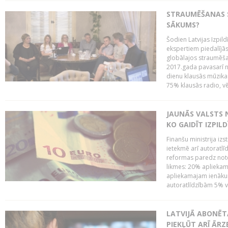
STRAUMĒŠANAS SE
SĀKUMS?
Šodien Latvijas Izpil
ekspertiem piedalījās 
globālajos straumēša
2017.gada pavasarī n
dienu klausās mūzikas 
75% klausās radio, vē
JAUNĀS VALSTS
KO GAIDĪT IZPIL
Finanšu ministrija iz
ietekmē arī autoratlī
reformas paredz note
likmes: 20% aplieka
apliekamajam ienākum
autoratlīdzībām 5% va
LATVIJĀ ABONĒT
PIEKĻŪT ARĪ ĀR