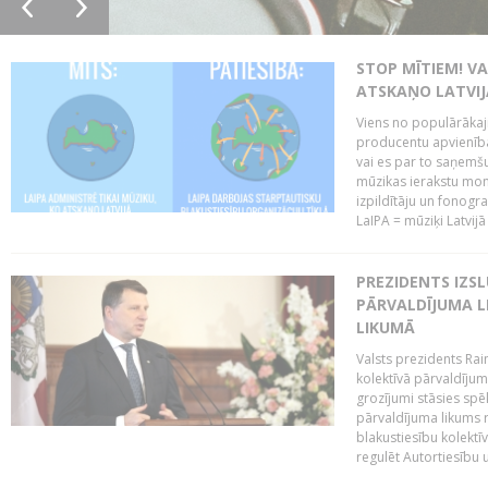
STOP MĪTIEM! VA
ATSKAŅO LATVIJ
Viens no populārākaji
producentu apvienības
vai es par to saņemšu
mūzikas ierakstu moni
izpildītāju un fonog
LaIPA = mūziķi Latvijā 
PREZIDENTS IZS
PĀRVALDĪJUMA L
LIKUMĀ
Valsts prezidents Rai
kolektīvā pārvaldījum
grozījumi stāsies spēk
pārvaldījuma likums 
blakustiesību kolektī
regulēt Autortiesību 