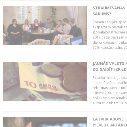
STRAUMĒŠANAS SE
SĀKUMS?
Šodien Latvijas Izpil
ekspertiem piedalījās 
globālajos straumēša
2017.gada pavasarī n
dienu klausās mūzikas 
75% klausās radio, vē
JAUNĀS VALSTS
KO GAIDĪT IZPIL
Finanšu ministrija iz
ietekmē arī autoratlī
reformas paredz note
likmes: 20% aplieka
apliekamajam ienākum
autoratlīdzībām 5% va
LATVIJĀ ABONĒT
PIEKĻŪT ARĪ ĀR