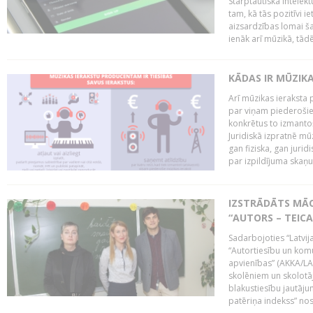
Starptautiskā Intelek
tam, kā tās pozitīvi i
aizsardzības lomai ša
ienāk arī mūzikā, tādē
KĀDAS IR MŪZIK
Arī mūzikas ieraksta 
par viņam piederošiem
konkrētus to izmanto
Juridiskā izpratnē m
gan fiziska, gan jurid
par izpildījuma skaņu,
IZSTRĀDĀTS MĀC
“AUTORS – TEIC
Sadarbojoties “Latvij
“Autortiesību un komu
apvienības” (AKKA/LAA
skolēniem un skolotāji
blakustiesību jautāj
patēriņa indekss” nos