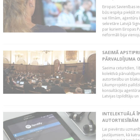
Eiropas Savienības ie
būs iespēja piekļūt 
vai filmām, aģentūru
sekretāre Latvijā Sig
par kuriem Eiropas P
neformāli bija vienojuš
SAEIMĀ APSTIPR
PĀRVALDĪJUMA O
Saeima ceturtdien, 18
kolektīvā pārvaldījum
autortiesību un blaku
Likumprojekts palīdz
konsultāciju aģentūra
Latvijas Izpildītāju u
INTELEKTUĀLĀ Ī
AUTORTIESĪBĀM 
Lai pievērstu uzmanī
jautājumiem, kā katru 