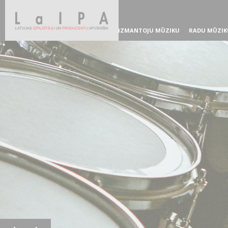
IZMANTOJU MŪZIKU
RADU MŪZIK