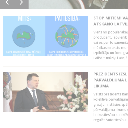
STOP MĪTIEM! VA
ATSKAŅO LATVIJ
Viens no populārākaji
producentu apvienības
vai es par to saņemšu
mūzikas ierakstu moni
izpildītāju un fonog
LaIPA = mūziķi Latvijā 
PREZIDENTS IZS
PĀRVALDĪJUMA L
LIKUMĀ
Valsts prezidents Rai
kolektīvā pārvaldījum
grozījumi stāsies spēk
pārvaldījuma likums 
blakustiesību kolektī
regulēt Autortiesību 