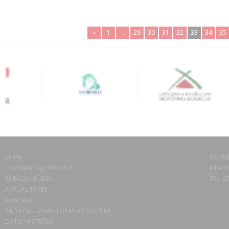
«
1
..
29
30
31
32
33
34
35
LAIPA
BIEDRĪ
ES IZMANTOJU MŪZIKU
MISAS 
ES RADU MŪZIKU
TEL. 6
AKTUALITĀTES
KONTAKTI
SĪKDATŅU IZMANTOŠANAS POLITIKA
DATU APSTRĀDE