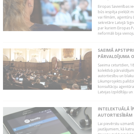
Eiropas Savienības ie
būs iespēja piekļūt 
vai filmām, aģentūru
sekretāre Latvijā Sig
par kuriem Eiropas P
neformāli bija vienojuš
SAEIMĀ APSTIPR
PĀRVALDĪJUMA O
Saeima ceturtdien, 18
kolektīvā pārvaldījum
autortiesību un blaku
Likumprojekts palīdz
konsultāciju aģentūra
Latvijas Izpildītāju u
INTELEKTUĀLĀ Ī
AUTORTIESĪBĀM 
Lai pievērstu uzmanī
jautājumiem, kā katru 