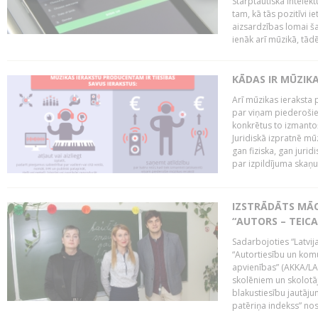
Starptautiskā Intelek
tam, kā tās pozitīvi i
aizsardzības lomai ša
ienāk arī mūzikā, tādē
KĀDAS IR MŪZIK
Arī mūzikas ieraksta 
par viņam piederošiem
konkrētus to izmanto
Juridiskā izpratnē m
gan fiziska, gan jurid
par izpildījuma skaņu,
IZSTRĀDĀTS MĀC
“AUTORS – TEIC
Sadarbojoties “Latvij
“Autortiesību un komu
apvienības” (AKKA/LAA
skolēniem un skolotāji
blakustiesību jautāj
patēriņa indekss” nos