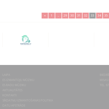
«
1
..
29
30
31
32
33
34
35
LAIPA
BIEDRĪ
ES IZMANTOJU MŪZIKU
MISAS 
ES RADU MŪZIKU
TEL. 6
AKTUALITĀTES
KONTAKTI
SĪKDATŅU IZMANTOŠANAS POLITIKA
DATU APSTRĀDE