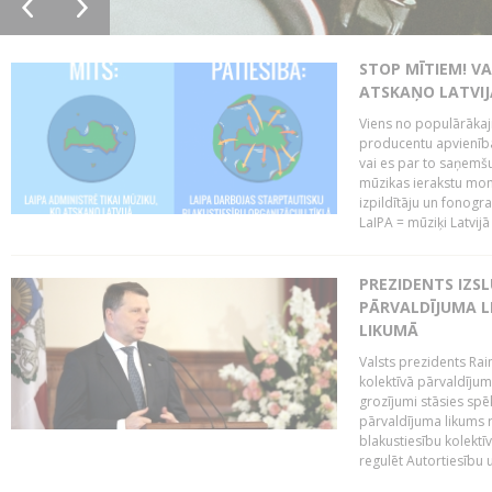
STOP MĪTIEM! VA
ATSKAŅO LATVIJ
Viens no populārākaji
producentu apvienības
vai es par to saņemšu
mūzikas ierakstu moni
izpildītāju un fonog
LaIPA = mūziķi Latvijā 
PREZIDENTS IZS
PĀRVALDĪJUMA L
LIKUMĀ
Valsts prezidents Rai
kolektīvā pārvaldījum
grozījumi stāsies spēk
pārvaldījuma likums 
blakustiesību kolektī
regulēt Autortiesību 