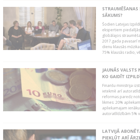
STRAUMĒŠANAS SE
SĀKUMS?
Šodien Latvijas Izpil
ekspertiem piedalījās 
globālajos straumēša
2017.gada pavasarī n
dienu klausās mūzikas 
75% klausās radio, vē
JAUNĀS VALSTS
KO GAIDĪT IZPIL
Finanšu ministrija iz
ietekmē arī autoratlī
reformas paredz note
likmes: 20% aplieka
apliekamajam ienākum
autoratlīdzībām 5% va
LATVIJĀ ABONĒT
PIEKĻŪT ARĪ ĀR