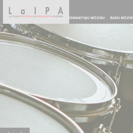
IZMANTOJU MŪZIKU
RADU MŪZIK