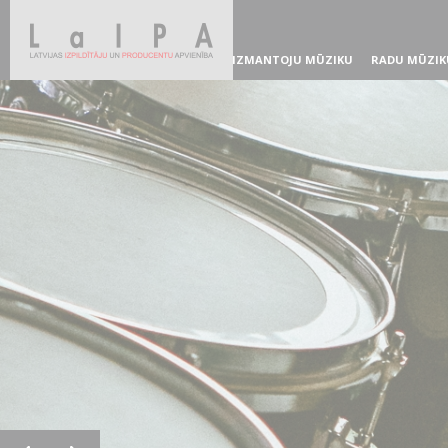
IZMANTOJU MŪZIKU
RADU MŪZIK