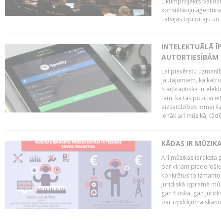
Likumprojekts palīdz
konsultāciju aģentūra
Latvijas Izpildītāju u
INTELEKTUĀLĀ Ī
AUTORTIESĪBĀM 
Lai pievērstu uzmanī
jautājumiem, kā katru 
Starptautiskā Intelek
tam, kā tās pozitīvi i
aizsardzības lomai ša
ienāk arī mūzikā, tādē
KĀDAS IR MŪZIK
Arī mūzikas ieraksta 
par viņam piederošiem
konkrētus to izmanto
Juridiskā izpratnē m
gan fiziska, gan jurid
par izpildījuma skaņu,