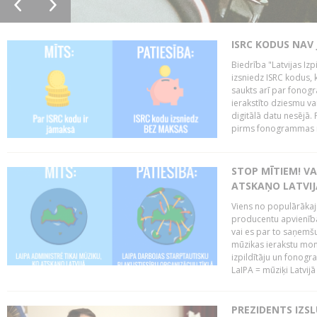
ISRC KODUS NAV 
Biedrība "Latvijas Iz
izsniedz ISRC kodus, k
saukts arī par fono
ierakstīto dziesmu vai
digitālā datu nesējā
pirms fonogrammas m
STOP MĪTIEM! VA
ATSKAŅO LATVIJ
Viens no populārākaji
producentu apvienības
vai es par to saņemšu
mūzikas ierakstu moni
izpildītāju un fonog
LaIPA = mūziķi Latvijā 
PREZIDENTS IZS