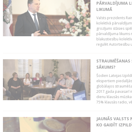
PĀRVALDĪJUMA L
LIKUMĀ
Valsts prezidents Rai
kolektīvā pārvaldījum
grozījumi stāsies spēk
pārvaldījuma likums 
blakustiesību kolektī
regulēt Autortiesību 
STRAUMĒŠANAS SE
SĀKUMS?
Šodien Latvijas Izpil
ekspertiem piedalījās 
globālajos straumēša
2017.gada pavasarī n
dienu klausās mūzikas 
75% klausās radio, vē
JAUNĀS VALSTS
KO GAIDĪT IZPIL