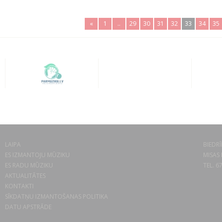
«
1
..
29
30
31
32
33
34
35
LAIPA
BIEDRĪ
ES IZMANTOJU MŪZIKU
MISAS 
ES RADU MŪZIKU
TEL. 6
AKTUALITĀTES
KONTAKTI
SĪKDATŅU IZMANTOŠANAS POLITIKA
DATU APSTRĀDE