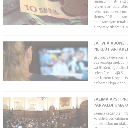
Finanšu ministrija iz
ietekmē arī autoratlī
reformas paredz note
likmes: 20% aplieka
apliekamajam ienākum
autoratlīdzībām 5% va
LATVIJĀ ABONĒT
PIEKĻŪT ARĪ ĀR
Eiropas Savienības ie
būs iespēja piekļūt 
vai filmām, aģentūru
sekretāre Latvijā Sig
par kuriem Eiropas P
neformāli bija vienojuš
SAEIMĀ APSTIPR
PĀRVALDĪJUMA O
Saeima ceturtdien, 18
kolektīvā pārvaldījum
autortiesību un blaku