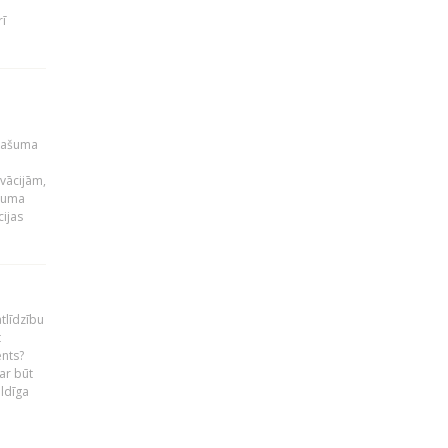
rī
īpašuma
ovācijām,
ašuma
cijas
tlīdzību
t
ents?
ar būt
ildīga