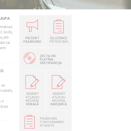
LAIPA
z maksas
SRC kods,
u jeb
PIETEIKT
DJ LICENCE
PASĀKUMU
PIETEIKUMS
skā vai
zņem
ZELTA UN
PLATĪNA
SERTIFIKĀCIJA
KO
u un
valstīs,
SAŅEMT
SAŅEMT
ATĻAUJU
ATĻAUJU
MŪZIKAI
MŪZIKAI
 ir
VEIKALĀ
KAFEJNĪCĀ
ācija.
PASĀKUMA
FONOGRAMMU
ATSKAITE