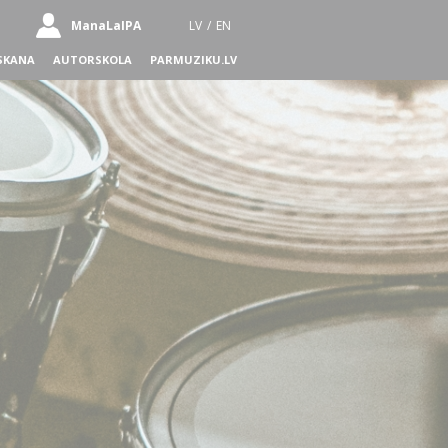
ManaLaIPA
LV
/
EN
SKANA
AUTORSKOLA
PARMUZIKU.LV