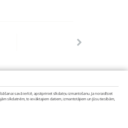
PVIENĪBA'
bāšanai savā ierīcē, apstipriniet sīkdatņu izmantošanu. Ja noraidīsiet
LAIPA.ORG
ajām sīkdatnēm, to ievāktajiem datiem, izmantotājiem un Jūsu tiesībām,