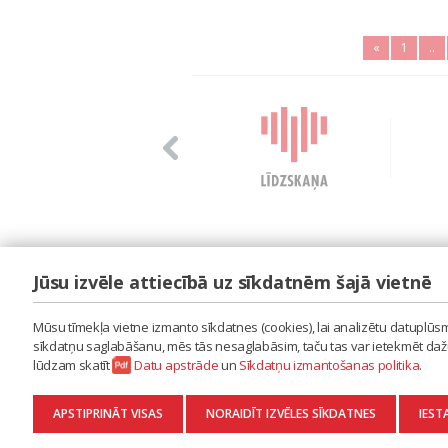
«
1
..
Jūsu izvēle attiecībā uz sīkdatnēm šajā vietnē
LAIPA
ES IZMANTOJU MŪZIKU
Mūsu tīmekļa vietne izmanto sīkdatnes (cookies), lai analizētu datuplūsmu
ES RADU MŪZIKU
sīkdatņu saglabāšanu, mēs tās nesaglabāsim, taču tas var ietekmēt dažu 
AKTUALITĀTES
lūdzam skatīt
Datu apstrāde
un
Sīkdatņu izmantošanas politika
.
KONTAKTI
SĪKDATŅU IZMANTOŠANAS POLITIKA
APSTIPRINĀT VISAS
NORAIDĪT IZVĒLES SĪKDATNES
IEST
DATU APSTRĀDE