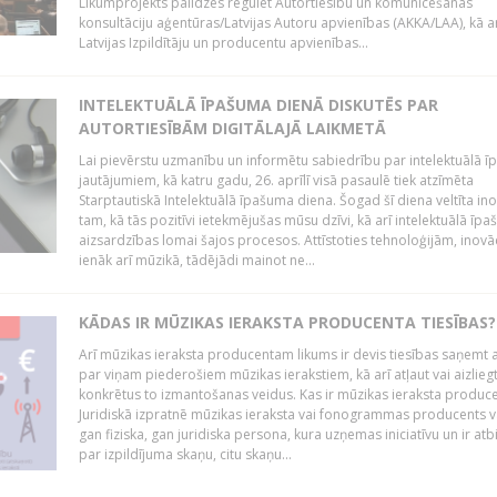
Likumprojekts palīdzēs regulēt Autortiesību un komunicēšanās
konsultāciju aģentūras/Latvijas Autoru apvienības (AKKA/LAA), kā a
Latvijas Izpildītāju un producentu apvienības...
INTELEKTUĀLĀ ĪPAŠUMA DIENĀ DISKUTĒS PAR
AUTORTIESĪBĀM DIGITĀLAJĀ LAIKMETĀ
Lai pievērstu uzmanību un informētu sabiedrību par intelektuālā 
jautājumiem, kā katru gadu, 26. aprīlī visā pasaulē tiek atzīmēta
Starptautiskā Intelektuālā īpašuma diena. Šogad šī diena veltīta in
tam, kā tās pozitīvi ietekmējušas mūsu dzīvi, kā arī intelektuālā īp
aizsardzības lomai šajos procesos. Attīstoties tehnoloģijām, inovā
ienāk arī mūzikā, tādējādi mainot ne...
KĀDAS IR MŪZIKAS IERAKSTA PRODUCENTA TIESĪBAS?
Arī mūzikas ieraksta producentam likums ir devis tiesības saņemt a
par viņam piederošiem mūzikas ierakstiem, kā arī atļaut vai aizlieg
konkrētus to izmantošanas veidus. Kas ir mūzikas ieraksta produc
Juridiskā izpratnē mūzikas ieraksta vai fonogrammas producents v
gan fiziska, gan juridiska persona, kura uzņemas iniciatīvu un ir atb
par izpildījuma skaņu, citu skaņu...