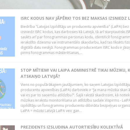
ISRC KODUS NAV JĀPĒRK! TOS BEZ MAKSAS IZSNIEDZ 
Biedrība "Latvijas Izpildītāju un producentu apvienība" (LaIPA) be
izsniedz ISRC kodus, kas darbosies kā Latvijā, tā arī starptautiski.I
saukts arī par fonogrammas personas kodu, identificē fonogramm
ierakstīto dziesmu vai instrumentālo skaņdarbu, kad tas fiksēts fizi
digitālā datu nesējā. Fonogrammas producentam ISRC kods ir jāi
pirms fonogrammas māsterēšanas,...
STOP MĪTIEM! VAI LAIPA ADMINISTRĒ TIKAI MŪZIKU, 
ATSKAŅO LATVIJĀ?
Viens no populārākajiem jautājumiem, ko saņem Latvijas Izpildītāj
producentu apvienības (LaIPA) darbinieki ir “Ja mana mūzika skan ār
vai es par to saņemšu atlīdzību?”. Šajā rakstā skaidrosim, kā notiek
mūzikas ierakstu monitorēšana un atlīdzību sadale.Vispirms - LaIPA
izpildītāju un fonogrammu producentu dibināta bezpeļņas organiz
LaIPA = mūziķi Latvijā LaIPA veic gan...
PREZIDENTS IZSLUDINA AUTORTIESĪBU KOLEKTĪVĀ