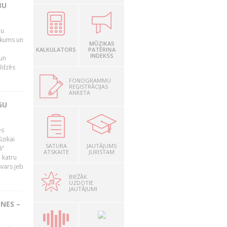
BU
bu
ikums un
MŪZIKAS
KALKULATORS
PATĒRIŅA
INDEKSS
 un
līdzēs
FONOGRAMMU
REĢISTRĀCIJAS
ANKETA
GU
es
ūzikai
SATURA
JAUTĀJUMS
ā”
ATSKAITE
JURISTAM
 katru
svars jeb
BIEŽĀK
UZDOTIE
JAUTĀJUMI
NES –