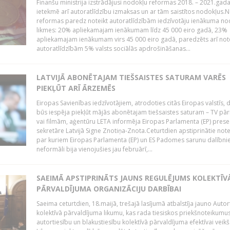
Finanšu ministrija izstrādājusi nodokļu reformas 2018. – 2021.gad
ietekmē arī autoratlīdzību izmaksas un ar tām saistītos nodokļus.
reformas paredz noteikt autoratlīdzībām iedzīvotāju ienākuma no
likmes: 20% apliekamajam ienākumam līdz 45 000 eiro gadā, 23%
apliekamajam ienākumam virs 45 000 eiro gadā, paredzēts arī note
autoratlīdzībām 5% valsts sociālās apdrošināšanas...
LATVIJĀ ABONĒTAJAM TIEŠSAISTES SATURAM VARĒS
PIEKĻŪT ARĪ ĀRZEMĒS
Eiropas Savienības iedzīvotājiem, atrodoties citās Eiropas valstīs,
būs iespēja piekļūt mājās abonētajam tiešsaistes saturam – TV pā
vai filmām, aģentūru LETA informēja Eiropas Parlamenta (EP) prese
sekretāre Latvijā Signe Znotiņa-Znota.Ceturtdien apstiprinātie note
par kuriem Eiropas Parlamenta (EP) un ES Padomes sarunu dalībnie
neformāli bija vienojušies jau februārī,...
SAEIMĀ APSTIPRINĀTS JAUNS REGULĒJUMS KOLEKTĪV
PĀRVALDĪJUMA ORGANIZĀCIJU DARBĪBAI
Saeima ceturtdien, 18.maijā, trešajā lasījumā atbalstīja jauno Autor
kolektīvā pārvaldījuma likumu, kas rada tiesiskos priekšnoteikumu
autortiesību un blakustiesību kolektīvā pārvaldījuma efektīvai veikš