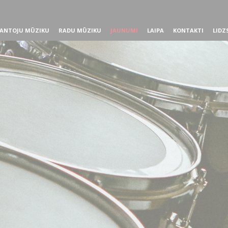
ANTOJU MŪZIKU
RADU MŪZIKU
JAUNUMI
LAIPA
KONTAKTI
LIDZ