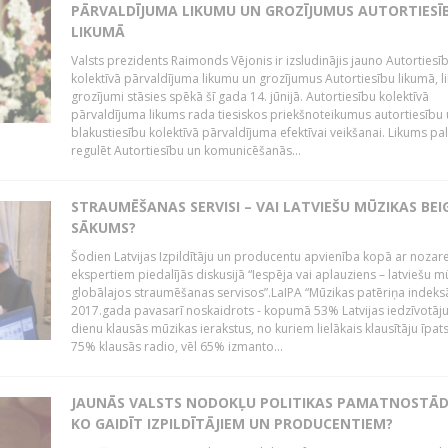
PĀRVALDĪJUMA LIKUMU UN GROZĪJUMUS AUTORTIESĪ
LIKUMĀ
Valsts prezidents Raimonds Vējonis ir izsludinājis jauno Autortiesī
kolektīvā pārvaldījuma likumu un grozījumus Autortiesību likumā, l
grozījumi stāsies spēkā šī gada 14. jūnijā. Autortiesību kolektīvā
pārvaldījuma likums rada tiesiskos priekšnoteikumus autortiesību
blakustiesību kolektīvā pārvaldījuma efektīvai veikšanai. Likums pa
regulēt Autortiesību un komunicēšanās...
STRAUMĒŠANAS SERVISI – VAI LATVIEŠU MŪZIKAS BEI
SĀKUMS?
Šodien Latvijas Izpildītāju un producentu apvienība kopā ar nozar
ekspertiem piedalījās diskusijā “Iespēja vai aplauziens – latviešu m
globālajos straumēšanas servisos”.LaIPA “Mūzikas patēriņa indeks
2017.gada pavasarī noskaidrots - kopumā 53% Latvijas iedzīvotāju
dienu klausās mūzikas ierakstus, no kuriem lielākais klausītāju īpat
75% klausās radio, vēl 65% izmanto...
JAUNĀS VALSTS NODOKĻU POLITIKAS PAMATNOSTĀD
KO GAIDĪT IZPILDĪTĀJIEM UN PRODUCENTIEM?