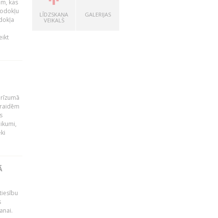
am, kas
Nodokļu
LĪDZSKAŅA
GALERIJAS
dokļa
VEIKALS
ikt
 drīzumā
rraidēm
s
ikumi,
ki
Ā
tiesību
s
anai.