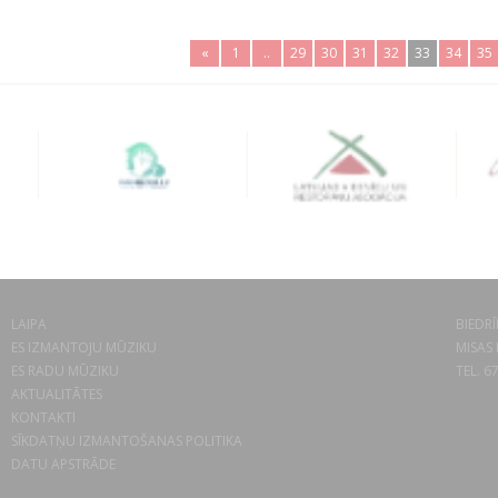
«
1
..
29
30
31
32
33
34
35
LAIPA
BIEDRĪ
ES IZMANTOJU MŪZIKU
MISAS 
ES RADU MŪZIKU
TEL. 6
AKTUALITĀTES
KONTAKTI
SĪKDATŅU IZMANTOŠANAS POLITIKA
DATU APSTRĀDE