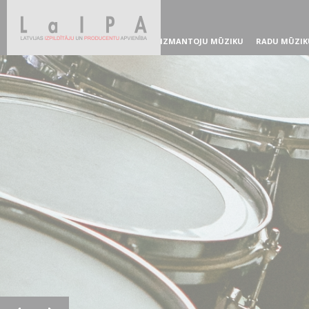
IZMANTOJU MŪZIKU
RADU MŪZIK