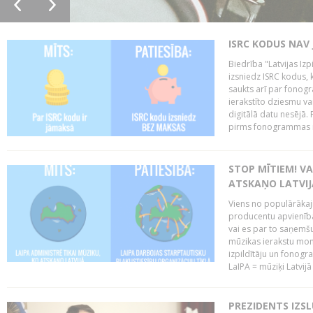
ISRC KODUS NAV 
Biedrība "Latvijas Iz
izsniedz ISRC kodus, k
saukts arī par fono
ierakstīto dziesmu vai
digitālā datu nesējā
pirms fonogrammas m
STOP MĪTIEM! VA
ATSKAŅO LATVIJ
Viens no populārākaji
producentu apvienības
vai es par to saņemšu
mūzikas ierakstu moni
izpildītāju un fonog
LaIPA = mūziķi Latvijā 
PREZIDENTS IZS