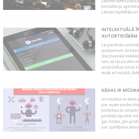
Likumprojekts palīdz
konsultāciju aģentūra
Latvijas Izpildītāju u
INTELEKTUĀLĀ Ī
AUTORTIESĪBĀM 
Lai pievērstu uzmanī
jautājumiem, kā katru 
Starptautiskā Intelek
tam, kā tās pozitīvi i
aizsardzības lomai ša
ienāk arī mūzikā, tādē
KĀDAS IR MŪZIK
Arī mūzikas ieraksta 
par viņam piederošiem
konkrētus to izmanto
Juridiskā izpratnē m
gan fiziska, gan jurid
par izpildījuma skaņu,