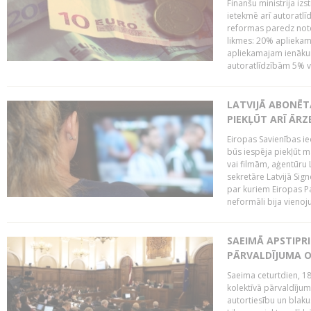
Finanšu ministrija iz
ietekmē arī autoratlī
reformas paredz note
likmes: 20% aplieka
apliekamajam ienākum
autoratlīdzībām 5% va
LATVIJĀ ABONĒT
PIEKĻŪT ARĪ ĀR
Eiropas Savienības ie
būs iespēja piekļūt 
vai filmām, aģentūru
sekretāre Latvijā Sig
par kuriem Eiropas P
neformāli bija vienojuš
SAEIMĀ APSTIPR
PĀRVALDĪJUMA O
Saeima ceturtdien, 18
kolektīvā pārvaldījum
autortiesību un blaku