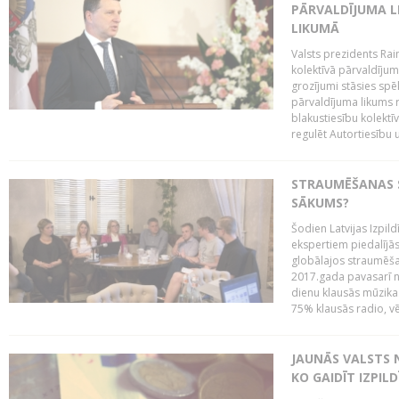
PĀRVALDĪJUMA L
LIKUMĀ
Valsts prezidents Rai
kolektīvā pārvaldījum
grozījumi stāsies spēk
pārvaldījuma likums 
blakustiesību kolektī
regulēt Autortiesību 
STRAUMĒŠANAS SE
SĀKUMS?
Šodien Latvijas Izpil
ekspertiem piedalījās 
globālajos straumēša
2017.gada pavasarī n
dienu klausās mūzikas 
75% klausās radio, vē
JAUNĀS VALSTS
KO GAIDĪT IZPIL