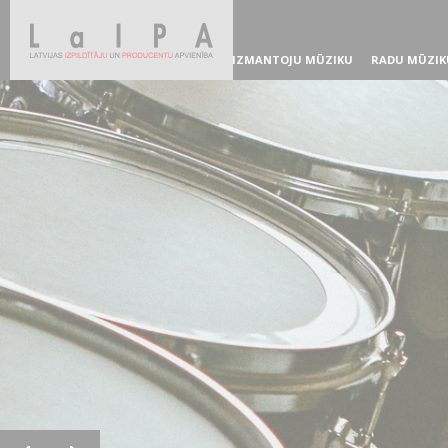
IZMANTOJU MŪZIKU
RADU MŪZIK