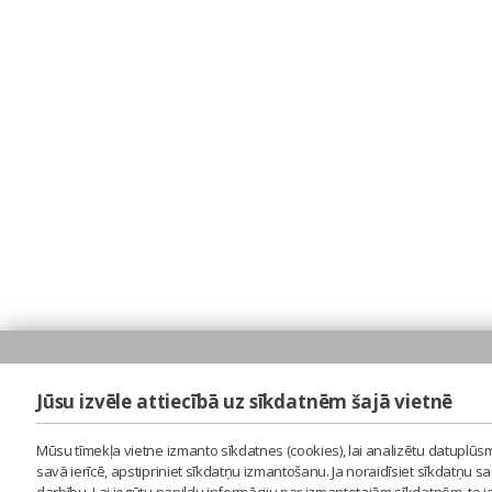
Jūsu izvēle attiecībā uz sīkdatnēm šajā vietnē
Mūsu tīmekļa vietne izmanto sīkdatnes (cookies), lai analizētu datuplūsm
savā ierīcē, apstipriniet sīkdatņu izmantošanu. Ja noraidīsiet sīkdatņu 