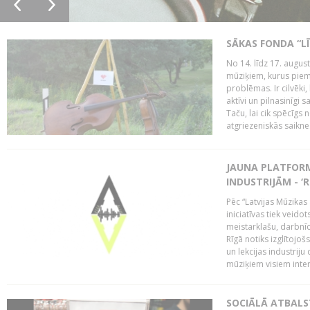
SĀKAS FONDA “
No 14. līdz 17. augu
mūziķiem, kurus piem
problēmas. Ir cilvēki
aktīvi un pilnasinīgi s
Taču, lai cik spēcīgs 
atgriezeniskās saiknes
JAUNA PLATFOR
INDUSTRIJĀM - ‘R
Pēc “Latvijas Mūzikas 
iniciatīvas tiek veid
meistarklašu, darbnīcu
Rīgā notiks izglītojo
un lekcijas industriju
mūziķiem visiem inter
SOCIĀLĀ ATBALS