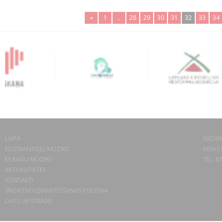
«
1
..
28
29
30
31
32
33
34
LAIPA
BIEDRĪ
ES IZMANTOJU MŪZIKU
MISAS 
ES RADU MŪZIKU
TEL. 6
AKTUALITĀTES
KONTAKTI
SĪKDATŅU IZMANTOŠANAS POLITIKA
DATU APSTRĀDE