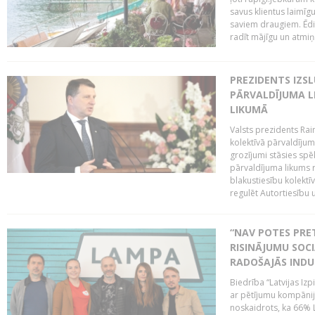
savus klientus laimīgus
saviem draugiem. Ēdiena
radīt mājīgu un atmiņā
PREZIDENTS IZS
PĀRVALDĪJUMA L
LIKUMĀ
Valsts prezidents Rai
kolektīvā pārvaldījum
grozījumi stāsies spēk
pārvaldījuma likums 
blakustiesību kolektī
regulēt Autortiesību 
“NAV POTES PRET
RISINĀJUMU SOC
RADOŠAJĀS INDU
Biedrība “Latvijas Iz
ar pētījumu kompānij
noskaidrots, ka 66% L