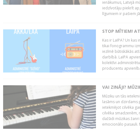
ienākumus, Latvijā mū
iedzīvotāju piekrīt a
līgumiem ir pašiem j
STOP MĪTIEM! AT
Kas ir LaIPA? Un kas 
tikai fonogrammu izm
iezīmē būtiskākās atš
darbībā. LaIPA apvien
kolektīvi administrētu
producentu apvienība”
VAI ZINĀJI? MŪZ
Mūziku un tās ietekmi
lasāms un dzirdams pa
ietekmējot cilvēka ga
cilvēka smadzenēm, 
dažādi mūzikas žanri
emocionālo pasauli. N