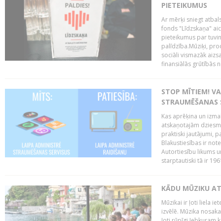
PIETEIKUMUS
Ar mērķi sniegt atba
fonds "Līdzskaņa" aici
pieteikumus par tuvi
palīdzība.Mūziķi, prod
sociāli vismazāk aizs
finansiālās grūtībās 
STOP MĪTIEM! VA
STRAUMĒŠANAS S
Kas aprēķina un izma
atskaņotajām dziesmām
praktiski jautājumi, 
Blakustiesības ir not
Autortiesību likums u
starptautiski tā ir 19
KĀDU MŪZIKU AT
Mūzikai ir ļoti liela
izvēlē. Mūzika nosaka
ļoti rūpīgi.Jebkuram 