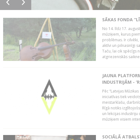
SĀKAS FONDA “
No 14. līdz 17. augu
mūziķiem, kurus piem
problēmas. Ir cilvēki
aktīvi un pilnasinīgi s
Taču, lai cik spēcīgs 
atgriezeniskās saiknes
JAUNA PLATFOR
INDUSTRIJĀM - ‘R
Pēc “Latvijas Mūzikas 
iniciatīvas tiek veid
meistarklašu, darbnīcu
Rīgā notiks izglītojo
un lekcijas industriju
mūziķiem visiem inter
SOCIĀLĀ ATBALS