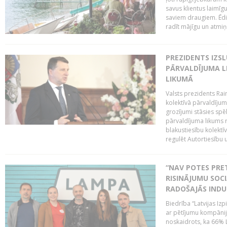
savus klientus laimīgus
saviem draugiem. Ēdiena
radīt mājīgu un atmiņā
PREZIDENTS IZS
PĀRVALDĪJUMA L
LIKUMĀ
Valsts prezidents Rai
kolektīvā pārvaldījum
grozījumi stāsies spēk
pārvaldījuma likums 
blakustiesību kolektī
regulēt Autortiesību 
“NAV POTES PRET
RISINĀJUMU SOC
RADOŠAJĀS INDU
Biedrība “Latvijas Iz
ar pētījumu kompānij
noskaidrots, ka 66% L