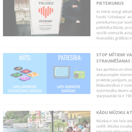
PIETEIKUMUS
Ar mērķi sniegt atba
fonds "Līdzskaņa" aici
pieteikumus par tuvi
palīdzība.Mūziķi, prod
sociāli vismazāk aizs
finansiālās grūtībās 
STOP MĪTIEM! VA
STRAUMĒŠANAS S
Kas aprēķina un izma
atskaņotajām dziesmām
praktiski jautājumi, 
Blakustiesības ir not
Autortiesību likums u
starptautiski tā ir 19
KĀDU MŪZIKU AT
Mūzikai ir ļoti liela
izvēlē. Mūzika nosaka
ļoti rūpīgi.Jebkuram 