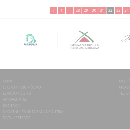
«
1
..
28
29
30
31
32
33
34
LAIPA
BIEDRĪ
ES IZMANTOJU MŪZIKU
MISAS 
ES RADU MŪZIKU
TEL. 6
AKTUALITĀTES
KONTAKTI
SĪKDATŅU IZMANTOŠANAS POLITIKA
DATU APSTRĀDE