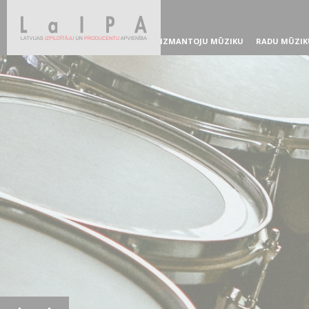
IZMANTOJU MŪZIKU
RADU MŪZIK