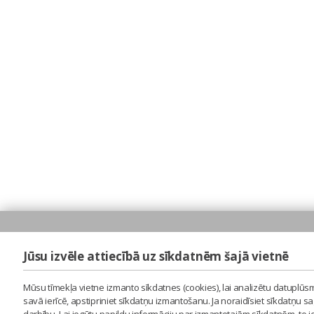
Jūsu izvēle attiecībā uz sīkdatnēm šajā vietnē
Mūsu tīmekļa vietne izmanto sīkdatnes (cookies), lai analizētu datuplūsm
savā ierīcē, apstipriniet sīkdatņu izmantošanu. Ja noraidīsiet sīkdatņu 