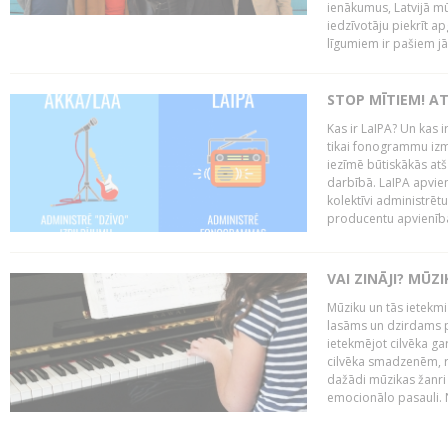
ienākumus, Latvijā mū
iedzīvotāju piekrīt a
līgumiem ir pašiem j
STOP MĪTIEM! AT
Kas ir LaIPA? Un kas 
tikai fonogrammu izm
iezīmē būtiskākās atš
darbībā. LaIPA apvien
kolektīvi administrētu
producentu apvienība”
VAI ZINĀJI? MŪZ
Mūziku un tās ietekmi
lasāms un dzirdams pa
ietekmējot cilvēka ga
cilvēka smadzenēm, 
dažādi mūzikas žanri
emocionālo pasauli. N