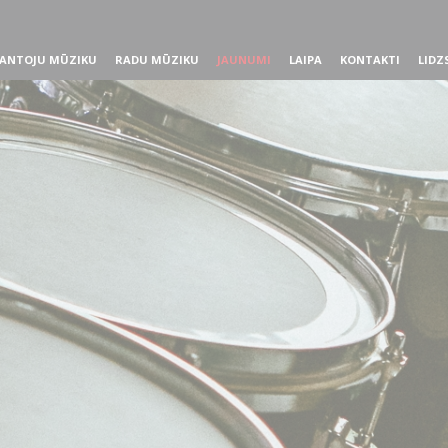
ANTOJU MŪZIKU
RADU MŪZIKU
JAUNUMI
LAIPA
KONTAKTI
LIDZ