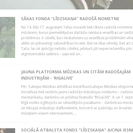
SĀKAS FONDA “LĪDZSKAŅA” RADOŠĀ NOMETNE
No 14. līdz 17. augustam Talsu novadā tiek rīkota radošā nometne
mūziķiem, kurus piemeklējušas dažāda rakstura veselības un sadz
problēmas. Ir cilvēki, kuri neskatoties uz veselības problēmām vēl
aktīvi un pilnasinīgi sabiedrības locekļi. Būt ne tikai ņēmēji, bet arī d
Taču, lai cik spēcīgs nebūtu cilvēks, jebkurš jūt nepieciešamību pēc
atgriezeniskās saiknes – saprast un...
JAUNA PLATFORMA MŪZIKAS UN CITĀM RADOŠAJĀM
INDUSTRIJĀM - ‘RIGALIVE’
Pēc “Latvijas Mūzikas attīstības biedrības/Latvijas Mūzikas eksporta
iniciatīvas tiek veidots jauns radošās industrijas notikums – radošo
meistarklašu, darbnīcu un pilsētas festivāls “RIGaLIVE”. 6. un 7. sep
Rīgā notiks izglītojošs un izklaidējošs pasākums - darbnīcas-meist
un lekcijas industriju dalībniekiem, koncerti ar pašmāju un ārvalstu
mūziķiem visiem interesentiem....
SOCIĀLĀ ATBALSTA FONDS "LĪDZSKAŅA" AICINA IESN