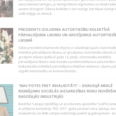
savus klientus laimīgus, jo laimīgs klients atgriezīsies un ieteiks kafe
saviem draugiem. Ēdiena kvalitāte ir ļoti svarīga, bet tikpat svarīgi ir
radīt mājīgu un atmiņā...
PREZIDENTS IZSLUDINA AUTORTIESĪBU KOLEKTĪVĀ
PĀRVALDĪJUMA LIKUMU UN GROZĪJUMUS AUTORTIESĪ
LIKUMĀ
Valsts prezidents Raimonds Vējonis ir izsludinājis jauno Autortiesī
kolektīvā pārvaldījuma likumu un grozījumus Autortiesību likumā, l
grozījumi stāsies spēkā šī gada 14. jūnijā. Autortiesību kolektīvā
pārvaldījuma likums rada tiesiskos priekšnoteikumus autortiesību
blakustiesību kolektīvā pārvaldījuma efektīvai veikšanai. Likums pa
regulēt Autortiesību un komunicēšanās...
“NAV POTES PRET INVALIDITĀTI” – DISKUSIJĀ MEKLĒ
RISINĀJUMU SOCIĀLĀS AIZSARDZĪBAS RISKU NOVĒRŠA
RADOŠAJĀS INDUSTRIJĀS
Biedrība “Latvijas Izpildītāju un producentu apvienība” (LaIPA) sad
ar pētījumu kompāniju TNS, 2017. gada pavasarī veica aptauju, kur
noskaidrots, ka 66% Latvijas iedzīvotāju piekrīt apgalvojumam - lai