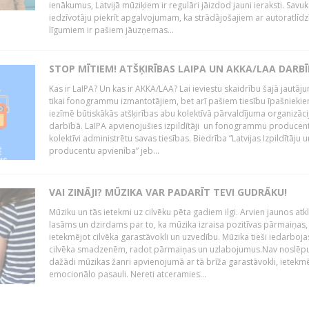
ienākumus, Latvijā mūziķiem ir regulāri jāizdod jauni ieraksti. Savu
iedzīvotāju piekrīt apgalvojumam, ka strādājošajiem ar autoratlīdz
līgumiem ir pašiem jāuzņemas...
STOP MĪTIEM! ATŠĶIRĪBAS LAIPA UN AKKA/LAA DARB
Kas ir LaIPA? Un kas ir AKKA/LAA? Lai ieviestu skaidrību šajā jautāj
tikai fonogrammu izmantotājiem, bet arī pašiem tiesību īpašniekie
iezīmē būtiskākās atšķirības abu kolektīvā pārvaldījuma organizāci
darbībā. LaIPA apvienojušies izpildītāji un fonogrammu producenti
kolektīvi administrētu savas tiesības. Biedrība ”Latvijas Izpildītāju u
producentu apvienība” jeb...
VAI ZINĀJI? MŪZIKA VAR PADARĪT TEVI GUDRĀKU!
Mūziku un tās ietekmi uz cilvēku pēta gadiem ilgi. Arvien jaunos at
lasāms un dzirdams par to, ka mūzika izraisa pozitīvas pārmaiņas,
ietekmējot cilvēka garastāvokli un uzvedību. Mūzika tieši iedarboja
cilvēka smadzenēm, radot pārmaiņas un uzlabojumus.Nav noslēp
dažādi mūzikas žanri apvienojumā ar tā brīža garastāvokli, ietek
emocionālo pasauli. Nereti atceramies...