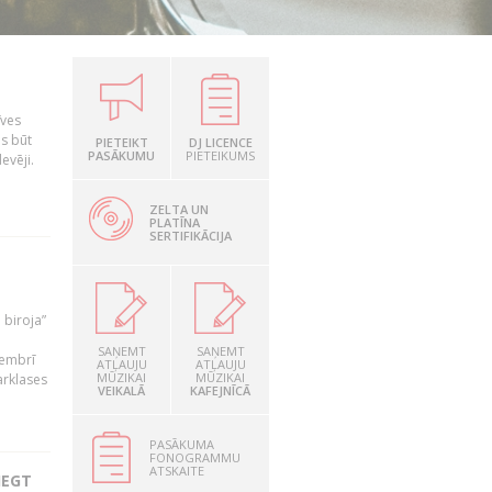
īves
as būt
PIETEIKT
DJ LICENCE
PASĀKUMU
PIETEIKUMS
evēji.
ZELTA UN
PLATĪNA
SERTIFIKĀCIJA
 biroja”
SAŅEMT
SAŅEMT
tembrī
ATĻAUJU
ATĻAUJU
MŪZIKAI
MŪZIKAI
arklases
VEIKALĀ
KAFEJNĪCĀ
PASĀKUMA
FONOGRAMMU
ATSKAITE
IEGT