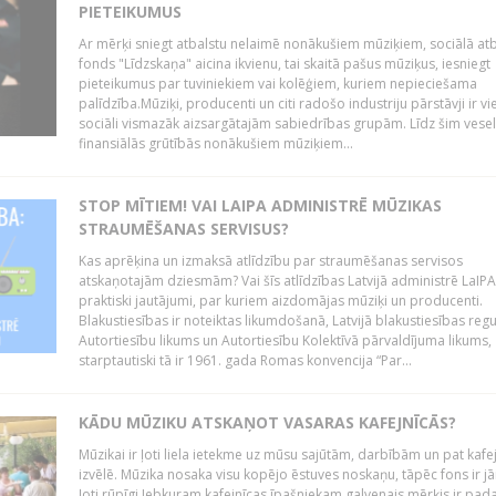
PIETEIKUMUS
Ar mērķi sniegt atbalstu nelaimē nonākušiem mūziķiem, sociālā atb
fonds "Līdzskaņa" aicina ikvienu, tai skaitā pašus mūziķus, iesniegt
pieteikumus par tuviniekiem vai kolēģiem, kuriem nepieciešama
palīdzība.Mūziķi, producenti un citi radošo industriju pārstāvji ir v
sociāli vismazāk aizsargātajām sabiedrības grupām. Līdz šim vesel
finansiālās grūtībās nonākušiem mūziķiem...
STOP MĪTIEM! VAI LAIPA ADMINISTRĒ MŪZIKAS
STRAUMĒŠANAS SERVISUS?
Kas aprēķina un izmaksā atlīdzību par straumēšanas servisos
atskaņotajām dziesmām? Vai šīs atlīdzības Latvijā administrē LaIPA?
praktiski jautājumi, par kuriem aizdomājas mūziķi un producenti.
Blakustiesības ir noteiktas likumdošanā, Latvijā blakustiesības regu
Autortiesību likums un Autortiesību Kolektīvā pārvaldījuma likums,
starptautiski tā ir 1961. gada Romas konvencija “Par...
KĀDU MŪZIKU ATSKAŅOT VASARAS KAFEJNĪCĀS?
Mūzikai ir ļoti liela ietekme uz mūsu sajūtām, darbībām un pat kafe
izvēlē. Mūzika nosaka visu kopējo ēstuves noskaņu, tāpēc fons ir jā
ļoti rūpīgi.Jebkuram kafejnīcas īpašniekam galvenais mērķis ir pada