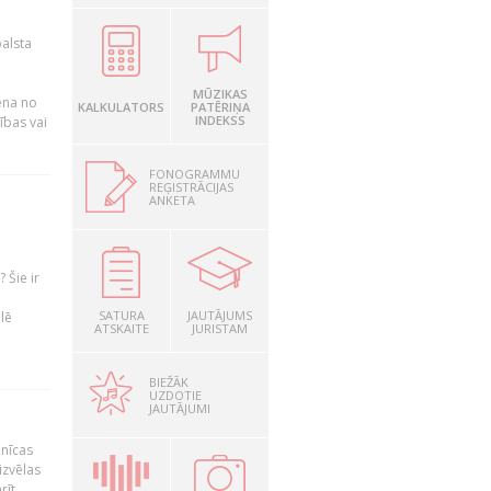
alsta
MŪZIKAS
iena no
KALKULATORS
PATĒRIŅA
INDEKSS
ības vai
FONOGRAMMU
REĢISTRĀCIJAS
ANKETA
 Šie ir
SATURA
JAUTĀJUMS
lē
ATSKAITE
JURISTAM
BIEŽĀK
UZDOTIE
JAUTĀJUMI
jnīcas
izvēlas
rīt