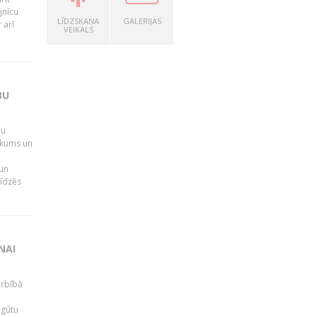
jnīcu
LĪDZSKAŅA
GALERIJAS
 arī
VEIKALS
BU
bu
ikums un
 un
līdzēs
NAI
arbībā
 gūtu