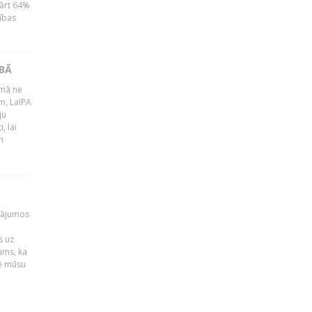
kārt 64%
ības
ĪBĀ
umā ne
m, LaIPA
ju
, lai
n
klājumos
s uz
ums, ka
mē mūsu