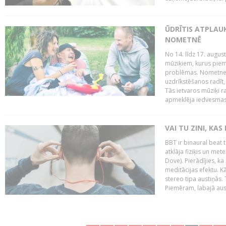
ŪDRĪTIS ATPLAU
NOMETNĒ
No 14. līdz 17. augu
mūziķiem, kurus piem
problēmas. Nometnes
uzdrīkstēšanos radīt,
Tās ietvaros mūziķi r
apmeklēja iedvesmas 
VAI TU ZINI, KAS
BBT ir binaural beat 
atklāja fiziķis un me
Dove). Pierādījies, k
meditācijas efektu. K
stereo tipa austiņās.
Piemēram, labajā ausī