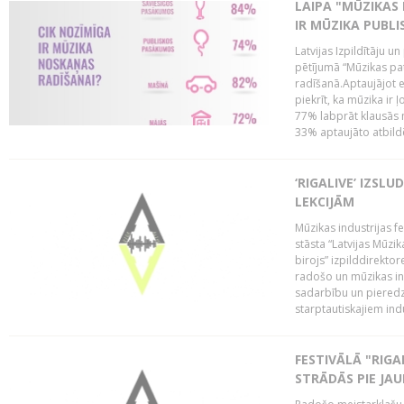
LAIPA "MŪZIKAS 
IR MŪZIKA PUBLI
Latvijas Izpildītāju u
pētījumā “Mūzikas pa
radīšanā.Aptaujājot 
piekrīt, ka mūzika ir 
77% labprāt klausās 
33% aptaujāto atbildēj
‘RIGALIVE’ IZSL
LEKCIJĀM
Mūzikas industrijas fe
stāsta “Latvijas Mūzik
birojs” izpilddirekto
radošo un mūzikas ind
sadarbību un pieredz
starptautiskajiem indu
FESTIVĀLĀ "RIGA
STRĀDĀS PIE JA