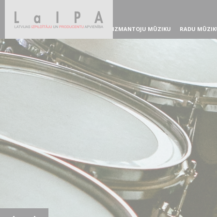
IZMANTOJU MŪZIKU
RADU MŪZIK