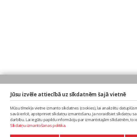
Jūsu izvēle attiecībā uz sīkdatnēm šajā vietnē
Mūsu tīmekļa vietne izmanto sīkdatnes (cookies), lai analizētu datuplūsm
savā ierīcē, apstipriniet sīkdatņu izmantošanu. Ja noraidīsiet sīkdatņu 
darbību. Lai iegūtu papildu informāciju par izmantotajām sīkdatnēm, to 
Sīkdatņu izmantošanas politika
.