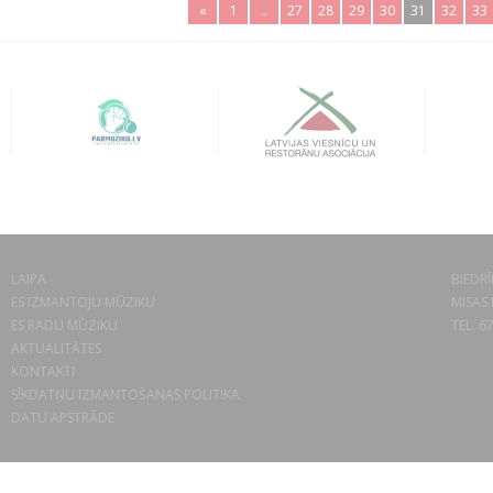
«
1
..
27
28
29
30
31
32
33
LAIPA
BIEDRĪ
ES IZMANTOJU MŪZIKU
MISAS 
ES RADU MŪZIKU
TEL. 6
AKTUALITĀTES
KONTAKTI
SĪKDATŅU IZMANTOŠANAS POLITIKA
DATU APSTRĀDE