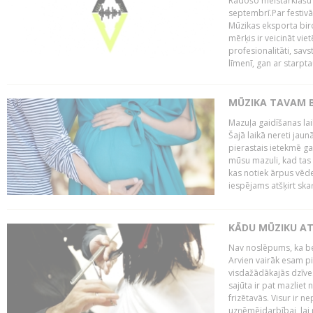
Radošo meistarklašu u
septembrī.Par festivāl
Mūzikas eksporta bir
mērķis ir veicināt vi
profesionalitāti, sav
līmenī, gan ar starptau
MŪZIKA TAVAM B
Mazuļa gaidīšanas laik
Šajā laikā nereti jau
pierastais ietekmē g
mūsu mazuli, kad tas v
kas notiek ārpus vēder
iespējams atšķirt skaņ
KĀDU MŪZIKU AT
Nav noslēpums, ka b
Arvien vairāk esam p
visdažādākajās dzīves
sajūta ir pat mazliet 
frizētavās. Visur ir n
uzņēmējdarbībai, lai p