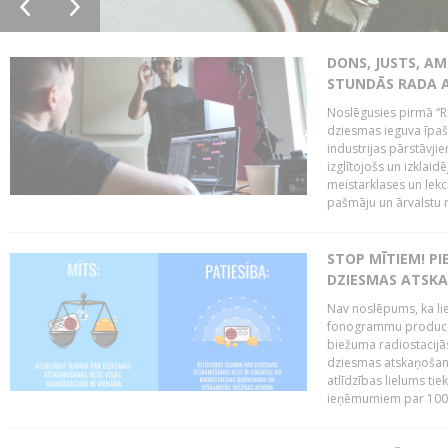
DONS, JUSTS, AM
STUNDĀS RADA 
Noslēgusies pirmā “R
dziesmas ieguva īpaši
industrijas pārstāvjie
izglītojošs un izklaid
meistarklases un lekci
pašmāju un ārvalstu 
STOP MĪTIEM! P
DZIESMAS ATSK
Nav noslēpums, ka lie
fonogrammu producen
biežuma radiostacijās
dziesmas atskaņošana
atlīdzības lielums ti
ieņēmumiem par 100%